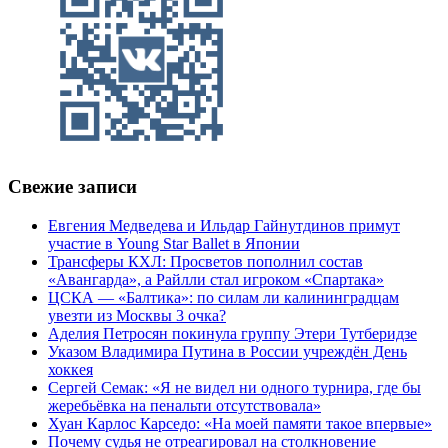
Свежие записи
Евгения Медведева и Ильдар Гайнутдинов примут
участие в Young Star Ballet в Японии
Трансферы КХЛ: Просветов пополнил состав
«Авангарда», а Райлли стал игроком «Спартака»
ЦСКА — «Балтика»: по силам ли калининградцам
увезти из Москвы 3 очка?
Аделия Петросян покинула группу Этери Тутберидзе
Указом Владимира Путина в России учреждён День
хоккея
Сергей Семак: «Я не видел ни одного турнира, где бы
жеребьёвка на пенальти отсутствовала»
Хуан Карлос Карседо: «На моей памяти такое впервые»
Почему судья не отреагировал на столкновение