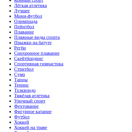
Конный спорт
Лёгкая атлетика
Лучшее
Мини-футбол
Олимпиада
Пейнтбол
Плавание
Пляжные виды спорта
Прыжки на батуте
Регби
Синхронное плавание
Скейтбординг
Спортивная гимнастика
Стритбол
Сумо
Танцы
Теннис
Тхэквондо
Тяжёлая атлетика
Уличный спорт
Фехтование
Фигурное катание
Футбол
Хоккей
Хоккей на траве