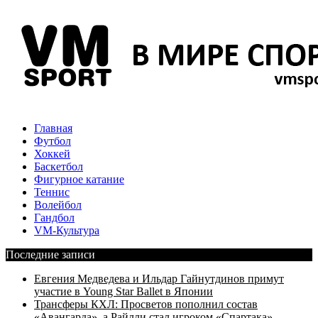
Главная
Футбол
Хоккей
Баскетбол
Фигурное катание
Теннис
Волейбол
Гандбол
VM-Культура
Последние записи
Евгения Медведева и Ильдар Гайнутдинов примут
участие в Young Star Ballet в Японии
Трансферы КХЛ: Просветов пополнил состав
«Авангарда», а Райлли стал игроком «Спартака»