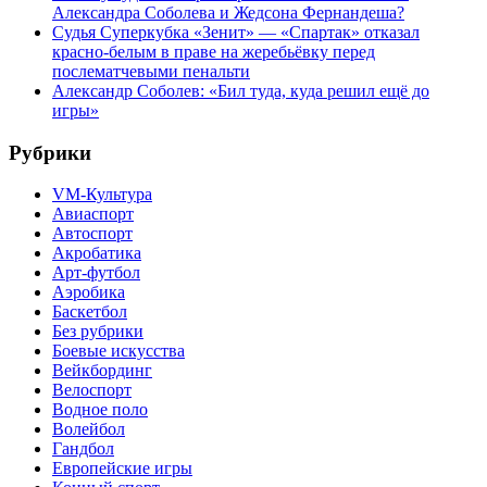
Александра Соболева и Жедсона Фернандеша?
Судья Суперкубка «Зенит» — «Спартак» отказал
красно-белым в праве на жеребьёвку перед
послематчевыми пенальти
Александр Соболев: «Бил туда, куда решил ещё до
игры»
Рубрики
VM-Культура
Авиаспорт
Автоспорт
Акробатика
Арт-футбол
Аэробика
Баскетбол
Без рубрики
Боевые искусства
Вейкбординг
Велоспорт
Водное поло
Волейбол
Гандбол
Европейские игры