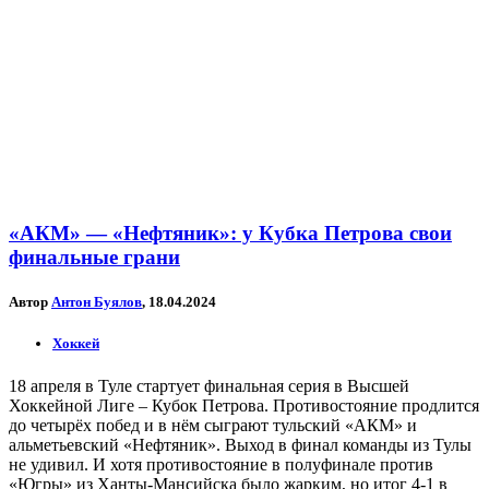
«АКМ» — «Нефтяник»: у Кубка Петрова свои
финальные грани
Автор
Антон Буялов
, 18.04.2024
Хоккей
18 апреля в Туле стартует финальная серия в Высшей
Хоккейной Лиге – Кубок Петрова. Противостояние продлится
до четырёх побед и в нём сыграют тульский «АКМ» и
альметьевский «Нефтяник». Выход в финал команды из Тулы
не удивил. И хотя противостояние в полуфинале против
«Югры» из Ханты-Мансийска было жарким, но итог 4-1 в