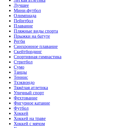
Лёгкая атлетика
Лучшее
Мини-футбол
Олимпиада
Пейнтбол
Плавание
Пляжные виды спорта
Прыжки на батуте
Регби
Синхронное плавание
Скейтбординг
Спортивная гимнастика
Стритбол
Сумо
Танцы
Теннис
Тхэквондо
Тяжёлая атлетика
Уличный спорт
Фехтование
Фигурное катание
Футбол
Хоккей
Хоккей на траве
Хоккей с мячом