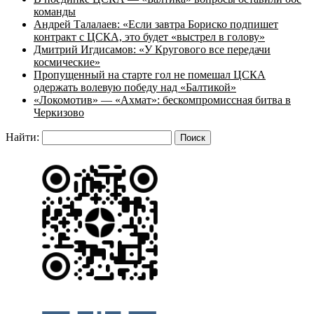
команды
Андрей Талалаев: «Если завтра Бориско подпишет
контракт с ЦСКА, это будет «выстрел в голову»
Дмитрий Игдисамов: «У Кругового все передачи
космические»
Пропущенный на старте гол не помешал ЦСКА
одержать волевую победу над «Балтикой»
«Локомотив» — «Ахмат»: бескомпромиссная битва в
Черкизово
Найти: