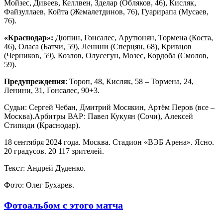
Мойзес, Дивеев, Келлвен, Зделар (Обляков, 46), Кисляк,
Файзуллаев, Койта (Жемалетдинов, 76), Гуарирапа (Мусаев,
76).
«Краснодар»:
Дюпин, Гонсалес, Арутюнян, Тормена (Коста,
46), Оласа (Батчи, 59), Ленини (Сперцян, 68), Кривцов
(Черников, 59), Козлов, Олусегун, Мозес, Кордоба (Смолов,
59).
Предупреждения
: Тороп, 48, Кисляк, 58 – Тормена, 24,
Ленини, 31, Гонсалес, 90+3.
Судьи: Сергей Чебан, Дмитрий Мосякин, Артём Перов (все –
Москва).Арбитры ВАР: Павел Кукуян (Сочи), Алексей
Стипиди (Краснодар).
18 сентября 2024 года. Москва. Стадион «ВЭБ Арена». Ясно.
20 градусов. 20 117 зрителей.
Текст: Андрей Дуденко.
Фото: Олег Бухарев.
Фотоальбом с этого матча