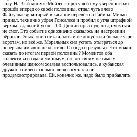
голу. На 32-й минуте Мойзес с присущей ему уверенностью
прошёл вперёд со своей половины, отдал чуть влево
Файзуллаеву, который в касание перевёл на Гайича. Милан
принял, технично убрал Гонсалеса и пробил с угла штрафной
верхом в дальний угол – 1:0. Дюпин прыгнул, но дотянуться
не смог. Это событие однозначно сказалось на настроении
чёрно-зелёных, они сникли, хотя и не допустили больше угроз
воротам, но всё же. Моральных сил успеть отыграться до
перерыва им явно не хватило. Отсюда и результат. Что можно
сказать по итогам первой половины? Моментов оба
коллектива создали минимум, но вот своим не самым
очевидным шансом хозяева воспользовались, а кубанская
дружина ничего запоминающегося так и не
продемонстрировала. Ей, конечно же, надо было прибавлять.