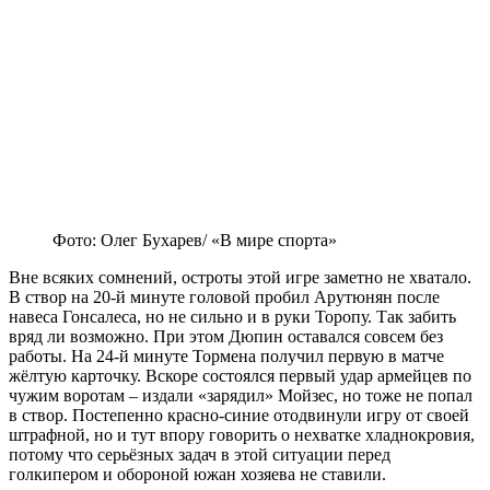
Фото: Олег Бухарев/ «В мире спорта»
Вне всяких сомнений, остроты этой игре заметно не хватало.
В створ на 20-й минуте головой пробил Арутюнян после
навеса Гонсалеса, но не сильно и в руки Торопу. Так забить
вряд ли возможно. При этом Дюпин оставался совсем без
работы. На 24-й минуте Тормена получил первую в матче
жёлтую карточку. Вскоре состоялся первый удар армейцев по
чужим воротам – издали «зарядил» Мойзес, но тоже не попал
в створ. Постепенно красно-синие отодвинули игру от своей
штрафной, но и тут впору говорить о нехватке хладнокровия,
потому что серьёзных задач в этой ситуации перед
голкипером и обороной южан хозяева не ставили.