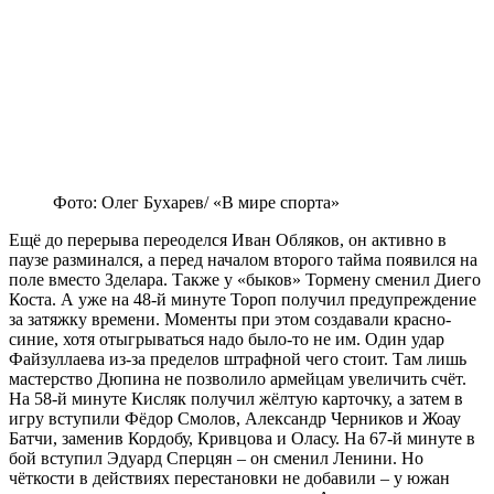
Фото: Олег Бухарев/ «В мире спорта»
Ещё до перерыва переоделся Иван Обляков, он активно в
паузе разминался, а перед началом второго тайма появился на
поле вместо Зделара. Также у «быков» Тормену сменил Диего
Коста. А уже на 48-й минуте Тороп получил предупреждение
за затяжку времени. Моменты при этом создавали красно-
синие, хотя отыгрываться надо было-то не им. Один удар
Файзуллаева из-за пределов штрафной чего стоит. Там лишь
мастерство Дюпина не позволило армейцам увеличить счёт.
На 58-й минуте Кисляк получил жёлтую карточку, а затем в
игру вступили Фёдор Смолов, Александр Черников и Жоау
Батчи, заменив Кордобу, Кривцова и Оласу. На 67-й минуте в
бой вступил Эдуард Сперцян – он сменил Ленини. Но
чёткости в действиях перестановки не добавили – у южан