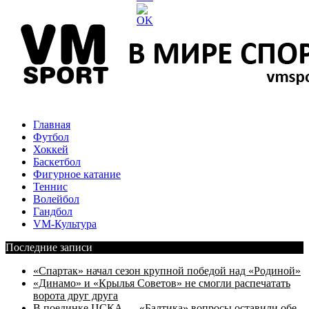
Главная
Футбол
Хоккей
Баскетбол
Фигурное катание
Теннис
Волейбол
Гандбол
VM-Культура
Последние записи
«Спартак» начал сезон крупной победой над «Родиной»
«Динамо» и «Крылья Советов» не смогли распечатать
ворота друг друга
В поединке ЦСКА — «Балтика» вопросы оставили обе