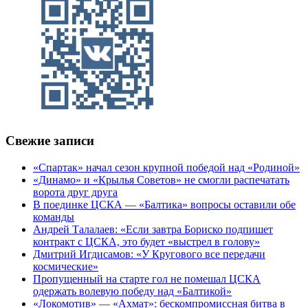
Свежие записи
«Спартак» начал сезон крупной победой над «Родиной»
«Динамо» и «Крылья Советов» не смогли распечатать
ворота друг друга
В поединке ЦСКА — «Балтика» вопросы оставили обе
команды
Андрей Талалаев: «Если завтра Бориско подпишет
контракт с ЦСКА, это будет «выстрел в голову»
Дмитрий Игдисамов: «У Кругового все передачи
космические»
Пропущенный на старте гол не помешал ЦСКА
одержать волевую победу над «Балтикой»
«Локомотив» — «Ахмат»: бескомпромиссная битва в