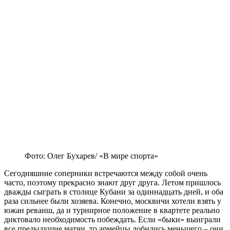
Фото: Олег Бухарев/ «В мире спорта»
Сегодняшние соперники встречаются между собой очень
часто, поэтому прекрасно знают друг друга. Летом пришлось
дважды сыграть в столице Кубани за одиннадцать дней, и оба
раза сильнее были хозяева. Конечно, москвичи хотели взять у
южан реванш, да и турнирное положение в квартете реально
диктовало необходимость побеждать. Если «быки» выиграли
все предыдущие матчи, то армейцы добились меньшего – они