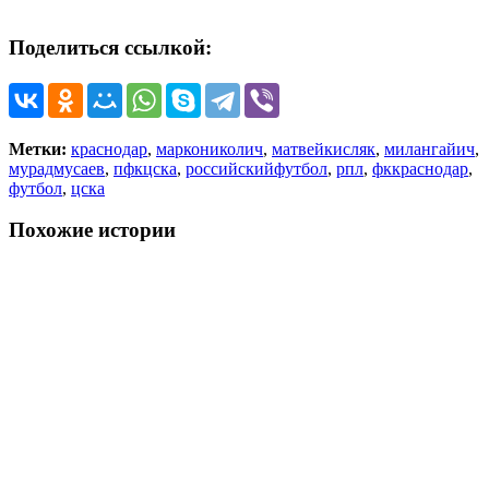
Поделиться ссылкой:
Метки:
краснодар
,
маркониколич
,
матвейкисляк
,
милангайич
,
мурадмусаев
,
пфкцска
,
российскийфутбол
,
рпл
,
фккраснодар
,
футбол
,
цска
Похожие истории