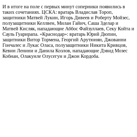
И в итоге на поле с первых минут соперники появились в
таких сочетаниях. ЦСКА: вратарь Владислав Тороп,
защитники Матвей Лукин, Игорь Дивеев и Роберту Мойзес,
полузащитники Келлвен, Милан Гайич, Саша Зделар и
Матвей Кисляк, нападающие Аббос Файзуллаев, Секу Койта и
Сауль Гуарирапа. «Краснодар»: вратарь Юрий Дюпин,
защитники Витор Тормена, Георгий Арутюнян, Джованни
Гончалес и Лукас Оласа, полузащитники Никита Кривцов,
Кевин Ленини и Данила Козлов, нападающие Дэвид Мозес
Кобнан, Олакунле Олусегун и Джон Кордоба.