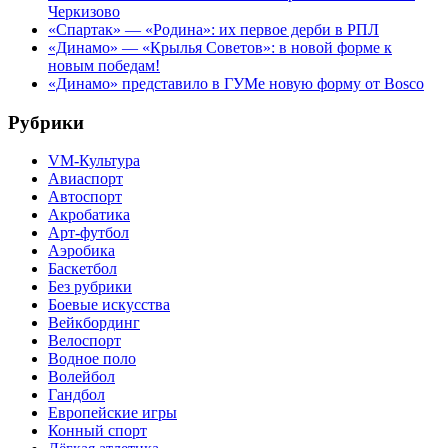
Черкизово
«Спартак» — «Родина»: их первое дерби в РПЛ
«Динамо» — «Крылья Советов»: в новой форме к
новым победам!
«Динамо» представило в ГУМе новую форму от Bosco
Рубрики
VM-Культура
Авиаспорт
Автоспорт
Акробатика
Арт-футбол
Аэробика
Баскетбол
Без рубрики
Боевые искусства
Вейкбординг
Велоспорт
Водное поло
Волейбол
Гандбол
Европейские игры
Конный спорт