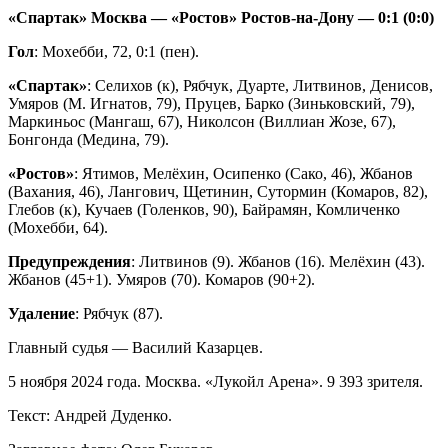
«Спартак» Москва — «Ростов» Ростов-на-Дону — 0:1 (0:0)
Гол
: Мохебби, 72, 0:1 (пен).
«Спартак»
: Селихов (к), Рябчук, Дуарте, Литвинов, Денисов,
Умяров (М. Игнатов, 79), Пруцев, Барко (Зиньковский, 79),
Маркиньос (Мангаш, 67), Николсон (Виллиан Жозе, 67),
Бонгонда (Медина, 79).
«Ростов»
: Ятимов, Мелёхин, Осипенко (Сако, 46), Жбанов
(Вахания, 46), Лангович, Щетинин, Сутормин (Комаров, 82),
Глебов (к), Кучаев (Голенков, 90), Байрамян, Комличенко
(Мохебби, 64).
Предупреждения
: Литвинов (9). Жбанов (16). Мелёхин (43).
Жбанов (45+1). Умяров (70). Комаров (90+2).
Удаление
: Рябчук (87).
Главный судья — Василий Казарцев.
5 ноября 2024 года. Москва. «Лукойл Арена». 9 393 зрителя.
Текст: Андрей Дуденко.