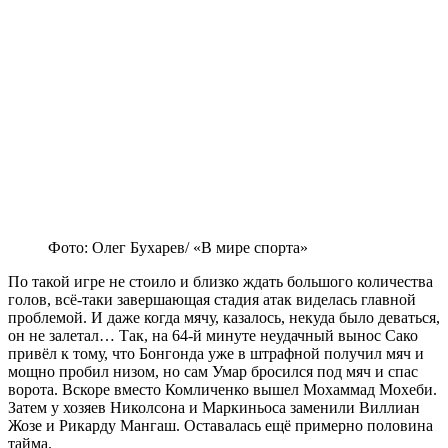
Фото: Олег Бухарев/ «В мире спорта»
По такой игре не стоило и близко ждать большого количества
голов, всё-таки завершающая стадия атак виделась главной
проблемой. И даже когда мячу, казалось, некуда было деваться,
он не залетал… Так, на 64-й минуте неудачный вынос Сако
привёл к тому, что Бонгонда уже в штрафной получил мяч и
мощно пробил низом, но сам Умар бросился под мяч и спас
ворота. Вскоре вместо Комличенко вышел Мохаммад Мохеби.
Затем у хозяев Николсона и Маркиньоса заменили Виллиан
Жозе и Рикарду Мангаш. Оставалась ещё примерно половина
тайма.