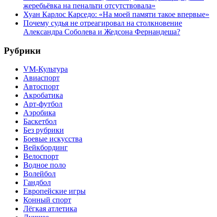
жеребьёвка на пенальти отсутствовала»
Хуан Карлос Карседо: «На моей памяти такое впервые»
Почему судья не отреагировал на столкновение
Александра Соболева и Жедсона Фернандеша?
Рубрики
VM-Культура
Авиаспорт
Автоспорт
Акробатика
Арт-футбол
Аэробика
Баскетбол
Без рубрики
Боевые искусства
Вейкбординг
Велоспорт
Водное поло
Волейбол
Гандбол
Европейские игры
Конный спорт
Лёгкая атлетика