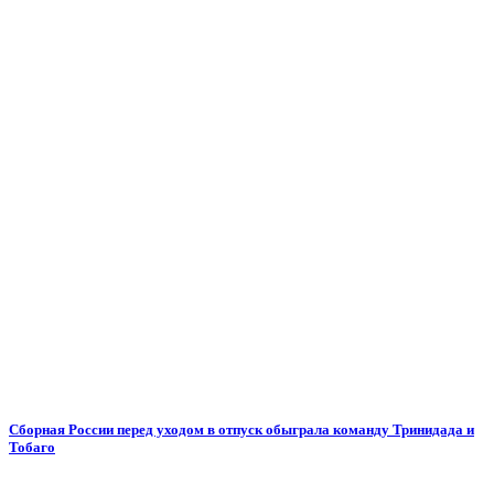
Сборная России перед уходом в отпуск обыграла команду Тринидада и
Тобаго