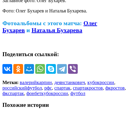
Заглавное фото: Олег Бухарев.
Фото: Олег Бухарев и Наталья Бухарева.
Фотоальбомы с этого матча:
Олег
Бухарев
и
Наталья Бухарева
Поделиться ссылкой:
Метки:
валерийкарпин
,
деянстанкович
,
кубокроссии
,
российскийфутбол
,
рфс
,
спартак
,
спартакростов
,
фкростов
,
фкспартак
,
фонбеткубокроссии
,
футбол
Похожие истории