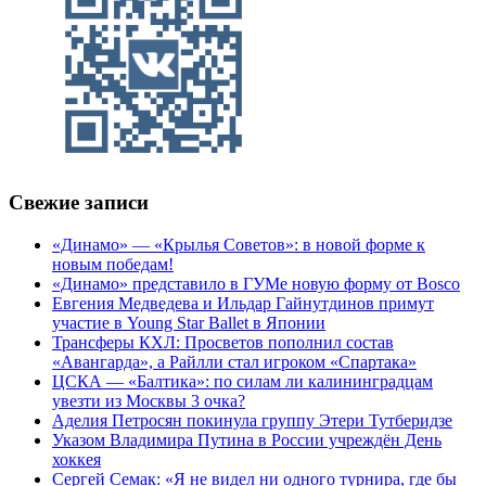
Свежие записи
«Динамо» — «Крылья Советов»: в новой форме к
новым победам!
«Динамо» представило в ГУМе новую форму от Bosco
Евгения Медведева и Ильдар Гайнутдинов примут
участие в Young Star Ballet в Японии
Трансферы КХЛ: Просветов пополнил состав
«Авангарда», а Райлли стал игроком «Спартака»
ЦСКА — «Балтика»: по силам ли калининградцам
увезти из Москвы 3 очка?
Аделия Петросян покинула группу Этери Тутберидзе
Указом Владимира Путина в России учреждён День
хоккея
Сергей Семак: «Я не видел ни одного турнира, где бы