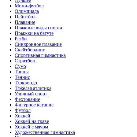
Лучшее
Мини-футбол
Олимпиада
Пейнтбол
Плавание
Пляжные виды спорта
Прыжки на батуте
Регби
Синхронное плавание
Скейтбординг
Спортивная гимнастика
Стритбол
Сумо
Танцы
Теннис
Тхэквондо
Тяжёлая атлетика
Уличный спорт
Фехтование
Фигурное катание
Футбол
Хоккей
Хоккей на траве
Хоккей с мячом
Художественная гимнастика