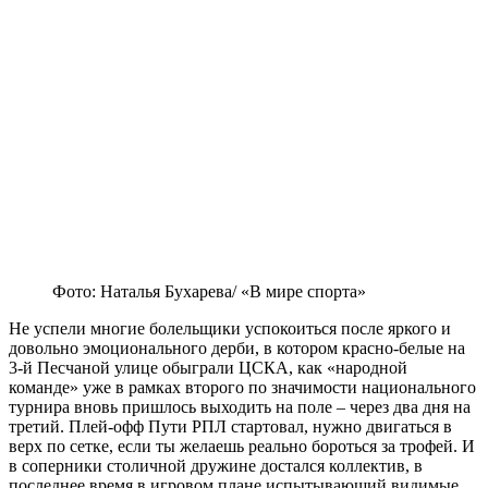
Фото: Наталья Бухарева/ «В мире спорта»
Не успели многие болельщики успокоиться после яркого и
довольно эмоционального дерби, в котором красно-белые на
3-й Песчаной улице обыграли ЦСКА, как «народной
команде» уже в рамках второго по значимости национального
турнира вновь пришлось выходить на поле – через два дня на
третий. Плей-офф Пути РПЛ стартовал, нужно двигаться в
верх по сетке, если ты желаешь реально бороться за трофей. И
в соперники столичной дружине достался коллектив, в
последнее время в игровом плане испытывающий видимые