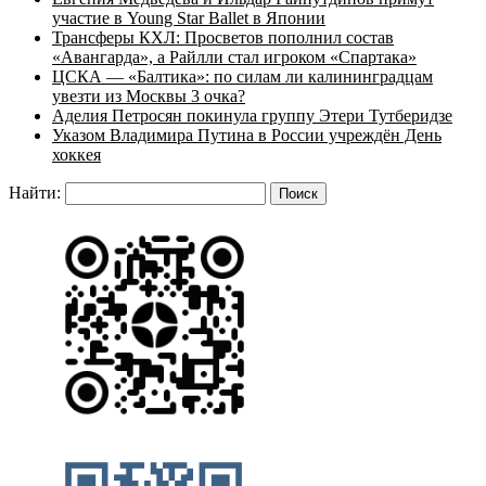
участие в Young Star Ballet в Японии
Трансферы КХЛ: Просветов пополнил состав
«Авангарда», а Райлли стал игроком «Спартака»
ЦСКА — «Балтика»: по силам ли калининградцам
увезти из Москвы 3 очка?
Аделия Петросян покинула группу Этери Тутберидзе
Указом Владимира Путина в России учреждён День
хоккея
Найти: