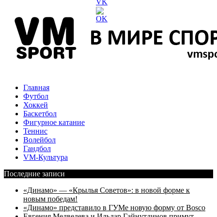
Главная
Футбол
Хоккей
Баскетбол
Фигурное катание
Теннис
Волейбол
Гандбол
VM-Культура
Последние записи
«Динамо» — «Крылья Советов»: в новой форме к
новым победам!
«Динамо» представило в ГУМе новую форму от Bosco
Евгения Медведева и Ильдар Гайнутдинов примут