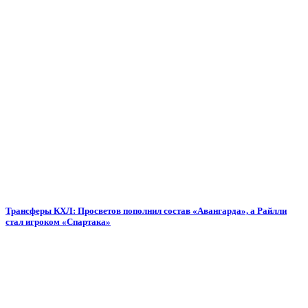
Трансферы КХЛ: Просветов пополнил состав «Авангарда», а Райлли
стал игроком «Спартака»