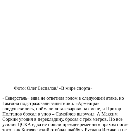
Фото: Олег Беспалов/ «В мире спорта»
«Северсталь» едва не ответила голом в следующей атаке, но
Гамзина подстраховали защитники. «Армейцы»
воодушевились, поймали «сталеваров» на смене, и Прохор
Полтапов бросал в упор – Самойлов выручил. А Максим
Соркин угодил в перекладину, бросая с трёх метров. Но все
усилия ЦСКА едва не пошли преждевременным прахом после
того, как Котляревский отобрал шайбу у Руслана Исхакова не