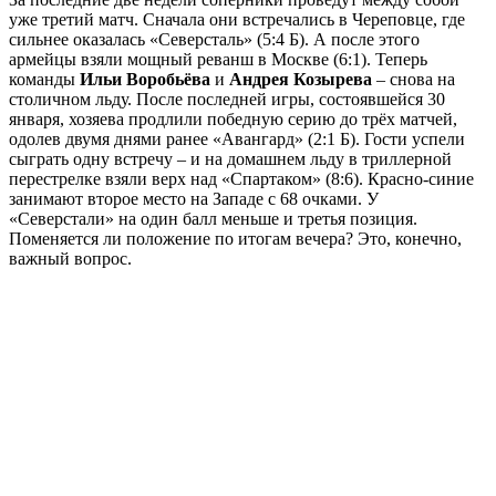
уже третий матч. Сначала они встречались в Череповце, где
сильнее оказалась «Северсталь» (5:4 Б). А после этого
армейцы взяли мощный реванш в Москве (6:1). Теперь
команды
Ильи Воробьёва
и
Андрея Козырева
– снова на
столичном льду. После последней игры, состоявшейся 30
января, хозяева продлили победную серию до трёх матчей,
одолев двумя днями ранее «Авангард» (2:1 Б). Гости успели
сыграть одну встречу – и на домашнем льду в триллерной
перестрелке взяли верх над «Спартаком» (8:6). Красно-синие
занимают второе место на Западе с 68 очками. У
«Северстали» на один балл меньше и третья позиция.
Поменяется ли положение по итогам вечера? Это, конечно,
важный вопрос.