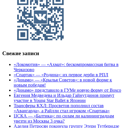
Свежие записи
«Локомотив» — «Ахмат»: бескомпромиссная битва в
Черкизово
«Спартак» — «Родина»: их первое дерби в РПЛ
«Динамо» — «Крылья Советов»: в новой форме к
новым победам!
«Динамо» представило в ГУМе новую форму от Bosco
Евгения Медведева и Ильдар Гайнутдинов примут
участие в Young Star Ballet в Японии
Трансферы КХЛ: Просветов пополнил состав
«Авангарда», а Райлли стал игроком «Спартака»
ЦСКА — «Балтика»: по силам ли калининградцам
увезти из Москвы 3 очка?
Аделия Петросян покинула группу Этери Тутберидзе