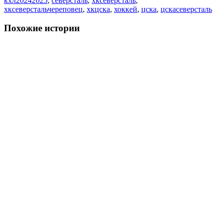
кхл20242025
,
северсталь
,
хксеверсталь
,
хксеверстальчереповец
,
хкцска
,
хоккей
,
цска
,
цскасеверсталь
Похожие истории