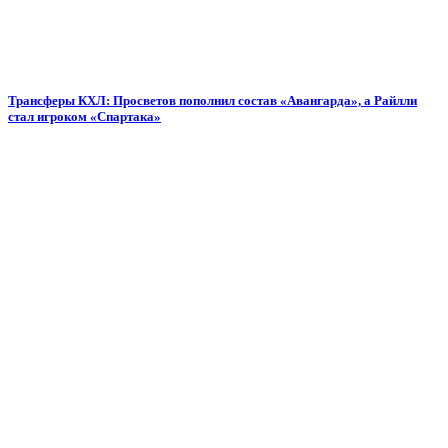
Трансферы КХЛ: Просветов пополнил состав «Авангарда», а Райлли
стал игроком «Спартака»