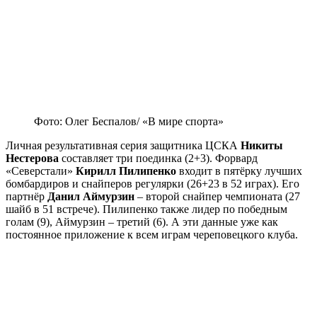
Фото: Олег Беспалов/ «В мире спорта»
Личная результативная серия защитника ЦСКА
Никиты
Нестерова
составляет три поединка (2+3). Форвард
«Северстали»
Кирилл Пилипенко
входит в пятёрку лучших
бомбардиров и снайперов регулярки (26+23 в 52 играх). Его
партнёр
Данил Аймурзин
– второй снайпер чемпионата (27
шайб в 51 встрече). Пилипенко также лидер по победным
голам (9), Аймурзин – третий (6). А эти данные уже как
постоянное приложение к всем играм череповецкого клуба.