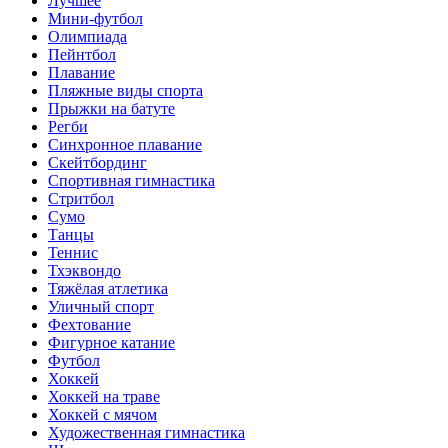
Лучшее
Мини-футбол
Олимпиада
Пейнтбол
Плавание
Пляжные виды спорта
Прыжки на батуте
Регби
Синхронное плавание
Скейтбординг
Спортивная гимнастика
Стритбол
Сумо
Танцы
Теннис
Тхэквондо
Тяжёлая атлетика
Уличный спорт
Фехтование
Фигурное катание
Футбол
Хоккей
Хоккей на траве
Хоккей с мячом
Художественная гимнастика