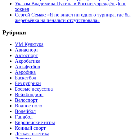
Указом Владимира Путина в России учреждён День
хоккея
Сергей Семак: «Я не видел ни одного турнира, где бы
жеребьёвка на пенальти отсутствовала»
Рубрики
VM-Культура
Авиаспорт
Автоспорт
Акробатика
Арт-футбол
Аэробика
Баскетбол
Без рубрики
Боевые искусства
Вейкбординг
Велоспорт
Водное поло
Волейбол
Гандбол
Европейские игры
Конный спорт
Лёгкая атлетика