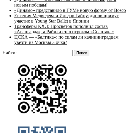
новым победам!
«Динамо» представило в ГУМе новую форму от Bosco
Евгения Медведева и Ильдар Гайнутдинов примут
участие в Young Star Ballet в Японии
Трансферы КХЛ: Просветов пополнил состав
«Авангарда», а Райлли стал игроком «Спартака»
ЦСКА — «Балтика»: по силам ли калининградцам
увезти из Москвы 3 очка?
Найти: