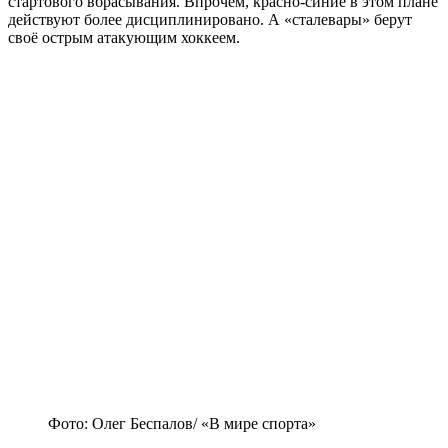
стартового вбрасывания. Впрочем, красно-синие в этом плане
действуют более дисциплинировано. А «сталевары» берут
своё острым атакующим хоккеем.
Фото: Олег Беспалов/ «В мире спорта»