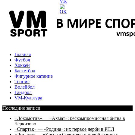
Главная
Футбол
Хоккей
Баскетбол
Фигурное катание
Теннис
Волейбол
Гандбол
VM-Культура
Последние записи
«Локомотив» — «Ахмат»: бескомпромиссная битва в
Черкизово
«Спартак» — «Родина»: их первое дерби в РПЛ
«Динамо» — «Крылья Советов»: в новой форме к