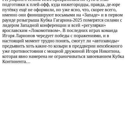
подготовки к плей-офф, куда нижегородцы, правда, де-юре
путёвку ещё не оформили, но уже ясно, что, скорее всего,
именно они финишируют восьмыми на «Западе» и в первом
раунде розыгрыша Кубка Гагарина-2025 померятся силами с
лидером Западной конференции и всей «регулярки»
ярославским «Локомотивом». В последних играх команда
Игоря Ларионов чередует победы с поражениями, и в
настоящий момент трудно понять, смогут ли «автозаводы»
предъявить хоть какие-то козыри в преддверии неизбежного
уже противостояния с мощной дружиной Игоря Никитина,
которая явно намерена не ограничиваться завоеванием Кубка
Континента…