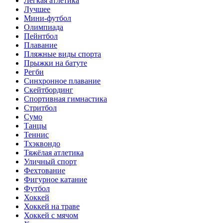
Лёгкая атлетика
Лучшее
Мини-футбол
Олимпиада
Пейнтбол
Плавание
Пляжные виды спорта
Прыжки на батуте
Регби
Синхронное плавание
Скейтбординг
Спортивная гимнастика
Стритбол
Сумо
Танцы
Теннис
Тхэквондо
Тяжёлая атлетика
Уличный спорт
Фехтование
Фигурное катание
Футбол
Хоккей
Хоккей на траве
Хоккей с мячом