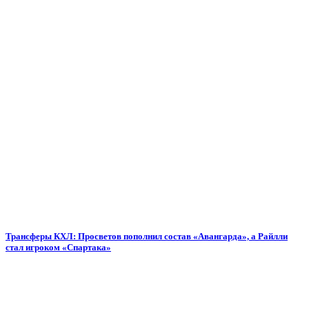
Трансферы КХЛ: Просветов пополнил состав «Авангарда», а Райлли
стал игроком «Спартака»