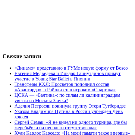
Свежие записи
«Динамо» представило в ГУМе новую форму от Bosco
Евгения Медведева и Ильдар Гайнутдинов примут
участие в Young Star Ballet в Японии
Трансферы КХЛ: Просветов пополнил состав
«Авангарда», а Райлли стал игроком «Спартака»
ЦСКА — «Балтика»: по силам ли калининградцам
увезти из Москвы 3 очка?
Аделия Петросян покинула группу Этери Тутберидзе
Указом Владимира Путина в России учреждён День
хоккея
Сергей Семак: «Я не видел ни одного турнира, где бы
жеребьёвка на пенальти отсутствовала»
Хуан Карлос Карседо: «На моей памяти такое впервые»