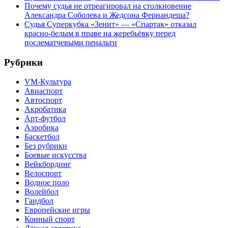
Почему судья не отреагировал на столкновение
Александра Соболева и Жедсона Фернандеша?
Судья Суперкубка «Зенит» — «Спартак» отказал
красно-белым в праве на жеребьёвку перед
послематчевыми пенальти
Рубрики
VM-Культура
Авиаспорт
Автоспорт
Акробатика
Арт-футбол
Аэробика
Баскетбол
Без рубрики
Боевые искусства
Вейкбординг
Велоспорт
Водное поло
Волейбол
Гандбол
Европейские игры
Конный спорт