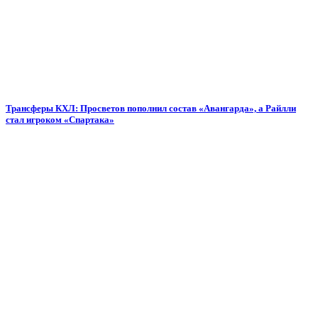
Трансферы КХЛ: Просветов пополнил состав «Авангарда», а Райлли
стал игроком «Спартака»