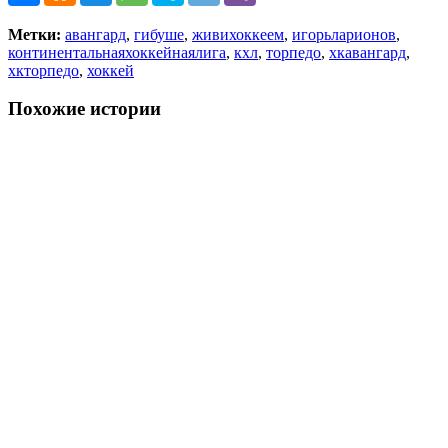
Метки:
авангард
,
гибуше
,
живихоккеем
,
игорьларионов
,
континентальнаяхоккейнаялига
,
кхл
,
торпедо
,
хкавангард
,
хкторпедо
,
хоккей
Похожие истории