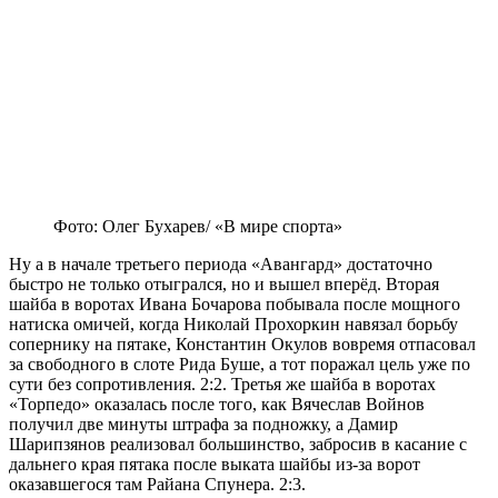
Фото: Олег Бухарев/ «В мире спорта»
Ну а в начале третьего периода «Авангард» достаточно
быстро не только отыгрался, но и вышел вперёд. Вторая
шайба в воротах Ивана Бочарова побывала после мощного
натиска омичей, когда Николай Прохоркин навязал борьбу
сопернику на пятаке, Константин Окулов вовремя отпасовал
за свободного в слоте Рида Буше, а тот поражал цель уже по
сути без сопротивления. 2:2. Третья же шайба в воротах
«Торпедо» оказалась после того, как Вячеслав Войнов
получил две минуты штрафа за подножку, а Дамир
Шарипзянов реализовал большинство, забросив в касание с
дальнего края пятака после выката шайбы из-за ворот
оказавшегося там Райана Спунера. 2:3.