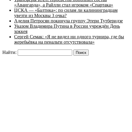
«Авангарда», а Райлли стал игроком «Спартака»
ЦСКА — «Балтика»: по силам ли калининградцам
увезти из Москвы 3 очка?
Аделия Петросян покинула группу Этери Тутберидзе
Указом Владимира Путина в России учреждён День
хоккея
Сергей Семак: «Я не видел ни одного турнира, где бы
жеребьёвка на пенальти отсутствовала»
Найти: