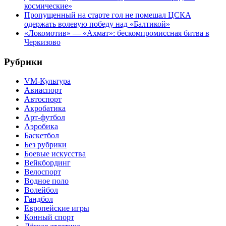
космические»
Пропущенный на старте гол не помешал ЦСКА
одержать волевую победу над «Балтикой»
«Локомотив» — «Ахмат»: бескомпромиссная битва в
Черкизово
Рубрики
VM-Культура
Авиаспорт
Автоспорт
Акробатика
Арт-футбол
Аэробика
Баскетбол
Без рубрики
Боевые искусства
Вейкбординг
Велоспорт
Водное поло
Волейбол
Гандбол
Европейские игры
Конный спорт