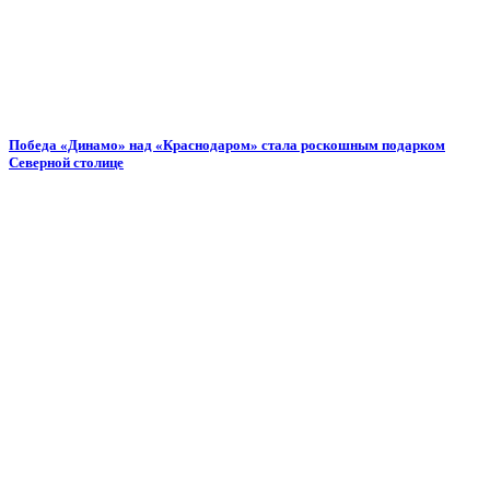
Победа «Динамо» над «Краснодаром» стала роскошным подарком
Северной столице