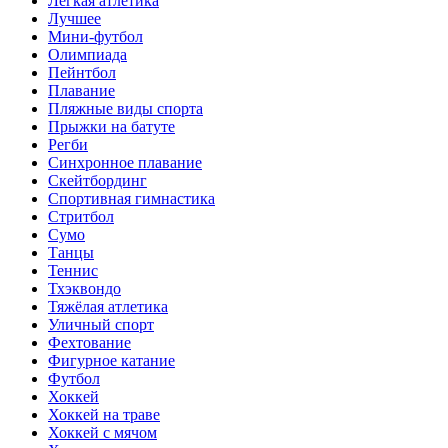
Лёгкая атлетика
Лучшее
Мини-футбол
Олимпиада
Пейнтбол
Плавание
Пляжные виды спорта
Прыжки на батуте
Регби
Синхронное плавание
Скейтбординг
Спортивная гимнастика
Стритбол
Сумо
Танцы
Теннис
Тхэквондо
Тяжёлая атлетика
Уличный спорт
Фехтование
Фигурное катание
Футбол
Хоккей
Хоккей на траве
Хоккей с мячом