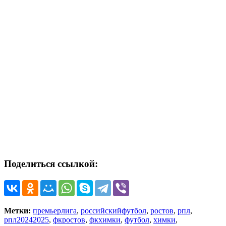
Поделиться ссылкой:
Метки:
премьерлига
,
российскийфутбол
,
ростов
,
рпл
,
рпл20242025
,
фкростов
,
фкхимки
,
футбол
,
химки
,