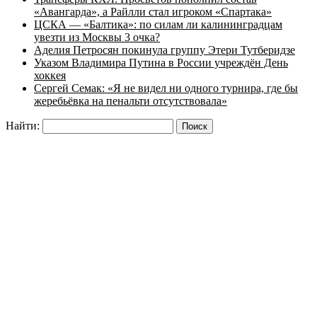
«Авангарда», а Райлли стал игроком «Спартака»
ЦСКА — «Балтика»: по силам ли калининградцам
увезти из Москвы 3 очка?
Аделия Петросян покинула группу Этери Тутберидзе
Указом Владимира Путина в России учреждён День
хоккея
Сергей Семак: «Я не видел ни одного турнира, где бы
жеребьёвка на пенальти отсутствовала»
Найти: