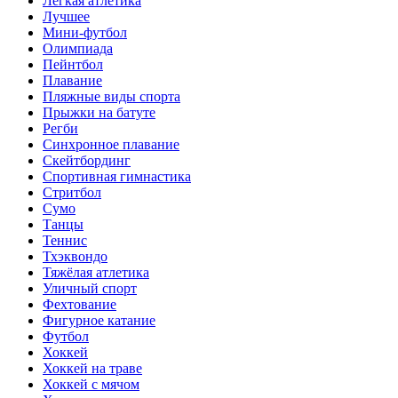
Лёгкая атлетика
Лучшее
Мини-футбол
Олимпиада
Пейнтбол
Плавание
Пляжные виды спорта
Прыжки на батуте
Регби
Синхронное плавание
Скейтбординг
Спортивная гимнастика
Стритбол
Сумо
Танцы
Теннис
Тхэквондо
Тяжёлая атлетика
Уличный спорт
Фехтование
Фигурное катание
Футбол
Хоккей
Хоккей на траве
Хоккей с мячом