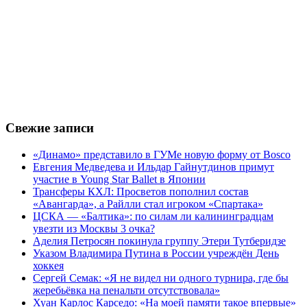
Свежие записи
«Динамо» представило в ГУМе новую форму от Bosco
Евгения Медведева и Ильдар Гайнутдинов примут
участие в Young Star Ballet в Японии
Трансферы КХЛ: Просветов пополнил состав
«Авангарда», а Райлли стал игроком «Спартака»
ЦСКА — «Балтика»: по силам ли калининградцам
увезти из Москвы 3 очка?
Аделия Петросян покинула группу Этери Тутберидзе
Указом Владимира Путина в России учреждён День
хоккея
Сергей Семак: «Я не видел ни одного турнира, где бы
жеребьёвка на пенальти отсутствовала»
Хуан Карлос Карседо: «На моей памяти такое впервые»