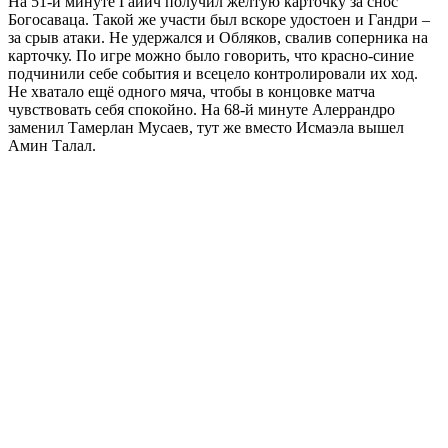
На 51-й минуте Гайич получил жёлтую карточку за снос
Богосаваца. Такой же участи был вскоре удостоен и Гандри –
за срыв атаки. Не удержался и Обляков, свалив соперника на
карточку. По игре можно было говорить, что красно-синие
подчинили себе события и всецело контролировали их ход.
Не хватало ещё одного мяча, чтобы в концовке матча
чувствовать себя спокойно. На 68-й минуте Алеррандро
заменил Тамерлан Мусаев, тут же вместо Исмаэла вышел
Амин Талал.