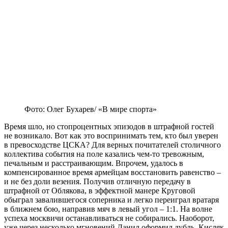
Фото: Олег Бухарев/ «В мире спорта»
Время шло, но стопроцентных эпизодов в штрафной гостей
не возникало. Вот как это воспринимать тем, кто был уверен
в превосходстве ЦСКА? Для верных почитателей столичного
коллектива события на поле казались чем-то тревожным,
печальным и расстраивающим. Впрочем, удалось в
компенсированное время армейцам восстановить равенство –
и не без доли везения. Получив отличную передачу в
штрафной от Облякова, в эффектной манере Круговой
обыграл завалившегося соперника и легко переиграл вратаря
в ближнем бою, направив мяч в левый угол – 1:1. На волне
успеха москвичи останавливаться не собирались. Наоборот,
уже через несколько мгновений Данил оформил дубль. Кисляк