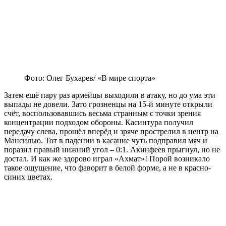
Фото: Олег Бухарев/ «В мире спорта»
Затем ещё пару раз армейцы выходили в атаку, но до ума эти
выпады не довели. Зато грозненцы на 15-й минуте открыли
счёт, воспользовавшись весьма странным с точки зрения
концентрации подходом обороны. Касинтура получил
передачу слева, прошёл вперёд и зряче прострелил в центр на
Мансилью. Тот в падении в касание чуть подправил мяч и
поразил правый нижний угол – 0:1. Акинфеев прыгнул, но не
достал. И как же здорово играл «Ахмат»! Порой возникало
такое ощущение, что фаворит в белой форме, а не в красно-
синих цветах.