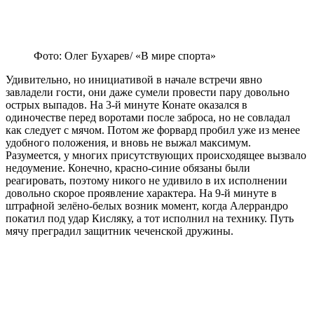
Фото: Олег Бухарев/ «В мире спорта»
Удивительно, но инициативой в начале встречи явно
завладели гости, они даже сумели провести пару довольно
острых выпадов. На 3-й минуте Конате оказался в
одиночестве перед воротами после заброса, но не совладал
как следует с мячом. Потом же форвард пробил уже из менее
удобного положения, и вновь не выжал максимум.
Разумеется, у многих присутствующих происходящее вызвало
недоумение. Конечно, красно-синие обязаны были
реагировать, поэтому никого не удивило в их исполнении
довольно скорое проявление характера. На 9-й минуте в
штрафной зелёно-белых возник момент, когда Алеррандро
покатил под удар Кисляку, а тот исполнил на технику. Путь
мячу преградил защитник чеченской дружины.