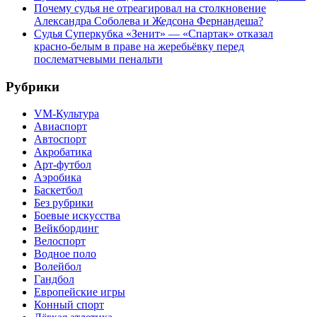
Почему судья не отреагировал на столкновение
Александра Соболева и Жедсона Фернандеша?
Судья Суперкубка «Зенит» — «Спартак» отказал
красно-белым в праве на жеребьёвку перед
послематчевыми пенальти
Рубрики
VM-Культура
Авиаспорт
Автоспорт
Акробатика
Арт-футбол
Аэробика
Баскетбол
Без рубрики
Боевые искусства
Вейкбординг
Велоспорт
Водное поло
Волейбол
Гандбол
Европейские игры
Конный спорт