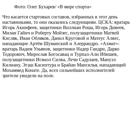
Фото: Олег Бухарев/ «В мире спорта»
Что касается стартовых составов, избранных в этот день
наставниками, то они оказались следующими. ЦСКА: вратарь
Игорь Акинфеев, защитники Виллиан Роша, Игорь Дивеев,
Милан Гайич и Роберту Мойзес, полузащитники Матвей
Кисляк, Иван Обляков, Данил Круговой и Матеус Алвес,
нападающие Артём Шуманский и Алеррандро. «Ахмат»:
вратарь Вадим Ульянов, защитники Надер Гандри, Дарко
Тодорович, Мирослав Богосавац и Турпал-Али Ибишев,
полузащитники Исмаэл Силва, Лечи Садулаев, Мануэл
Килиану, Эгаш Касинтура и Брайан Мансилья, нападающий
Мохаммед Конате. Да, всех сильнейших исполнителей
зрители увидели на поле.