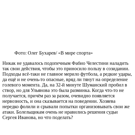
Фото: Олег Бухарев/ «В мире спорта»
Никак не удавалось подопечным Фабио Челестини наладить
так свои действия, чтобы это приносило пользу в созидании.
Подходы всё-таки не главное мерило футбола, а редкие удары,
да ещё и не очень-то опасные, вряд ли тянут на определение
голевого момента. Да, на 32-й минуте Шуманский пробил в
створ, но для Ульянова это была разминка. Когда что-то не
получается, причём раз за разом, очевидно появляется
нервозность, и она сказывается на поведении. Хозяева
нередко фолили и срывали попытки организовывать свои же
атаки. Болельщикам очень не нравились решения судьи
Сергея Иванова, но что поделать?