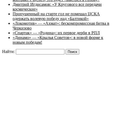
Дмитрий Игдисамов: «У Кругового все передачи
космические»
Пропущенный на старте гол не помешал ЦСКА
одержать волевую победу над «Балтикой»
«Локомотив» — «Ахмат»: бескомпромиссная битва в
Черкизово
«Спартак» — «Родина»: их первое дерби в РПЛ
«Динамо» — «Крылья Советов»: в новой форме к
новым победам!
Найти: