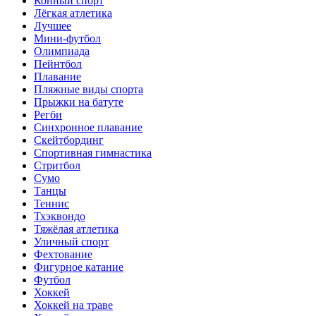
Конный спорт
Лёгкая атлетика
Лучшее
Мини-футбол
Олимпиада
Пейнтбол
Плавание
Пляжные виды спорта
Прыжки на батуте
Регби
Синхронное плавание
Скейтбординг
Спортивная гимнастика
Стритбол
Сумо
Танцы
Теннис
Тхэквондо
Тяжёлая атлетика
Уличный спорт
Фехтование
Фигурное катание
Футбол
Хоккей
Хоккей на траве