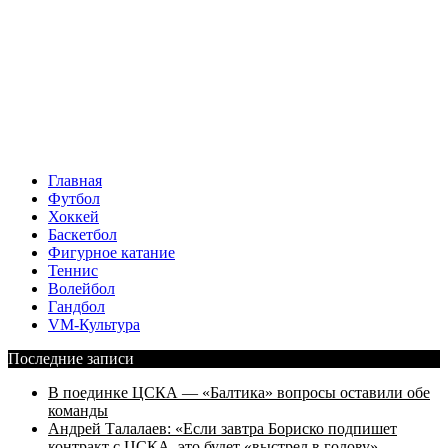
Главная
Футбол
Хоккей
Баскетбол
Фигурное катание
Теннис
Волейбол
Гандбол
VM-Культура
Последние записи
В поединке ЦСКА — «Балтика» вопросы оставили обе
команды
Андрей Талалаев: «Если завтра Бориско подпишет
контракт с ЦСКА, это будет «выстрел в голову»