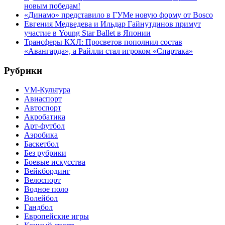
новым победам!
«Динамо» представило в ГУМе новую форму от Bosco
Евгения Медведева и Ильдар Гайнутдинов примут
участие в Young Star Ballet в Японии
Трансферы КХЛ: Просветов пополнил состав
«Авангарда», а Райлли стал игроком «Спартака»
Рубрики
VM-Культура
Авиаспорт
Автоспорт
Акробатика
Арт-футбол
Аэробика
Баскетбол
Без рубрики
Боевые искусства
Вейкбординг
Велоспорт
Водное поло
Волейбол
Гандбол
Европейские игры