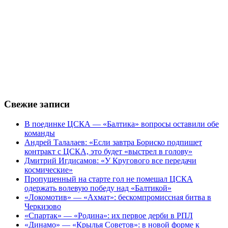
Свежие записи
В поединке ЦСКА — «Балтика» вопросы оставили обе
команды
Андрей Талалаев: «Если завтра Бориско подпишет
контракт с ЦСКА, это будет «выстрел в голову»
Дмитрий Игдисамов: «У Кругового все передачи
космические»
Пропущенный на старте гол не помешал ЦСКА
одержать волевую победу над «Балтикой»
«Локомотив» — «Ахмат»: бескомпромиссная битва в
Черкизово
«Спартак» — «Родина»: их первое дерби в РПЛ
«Динамо» — «Крылья Советов»: в новой форме к