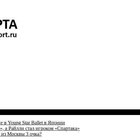
 в Young Star Ballet в Японии
, а Райлли стал игроком «Спартака»
 из Москвы 3 очка?