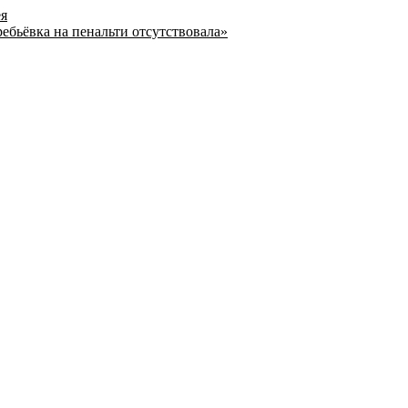
ея
ребьёвка на пенальти отсутствовала»