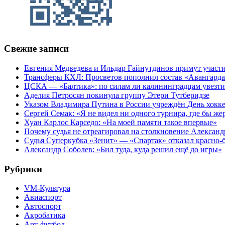
Свежие записи
Евгения Медведева и Ильдар Гайнутдинов примут участие
Трансферы КХЛ: Просветов пополнил состав «Авангарда»
ЦСКА — «Балтика»: по силам ли калининградцам увезти
Аделия Петросян покинула группу Этери Тутберидзе
Указом Владимира Путина в России учреждён День хокк
Сергей Семак: «Я не видел ни одного турнира, где бы же
Хуан Карлос Карседо: «На моей памяти такое впервые»
Почему судья не отреагировал на столкновение Алексан
Судья Суперкубка «Зенит» — «Спартак» отказал красно-
Александр Соболев: «Бил туда, куда решил ещё до игры»
Рубрики
VM-Культура
Авиаспорт
Автоспорт
Акробатика
Арт-футбол