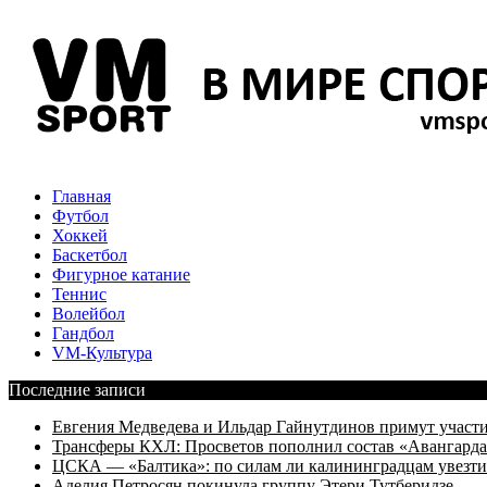
Главная
Футбол
Хоккей
Баскетбол
Фигурное катание
Теннис
Волейбол
Гандбол
VM-Культура
Последние записи
Евгения Медведева и Ильдар Гайнутдинов примут участие
Трансферы КХЛ: Просветов пополнил состав «Авангарда»
ЦСКА — «Балтика»: по силам ли калининградцам увезти
Аделия Петросян покинула группу Этери Тутберидзе