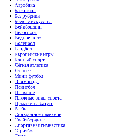
Аэробика
Баскетбол
Без рубрики
Боевые искусства
Вейкбординг
Велоспорт
Водное поло
Волейбол
Гандбол
Европейские игры
Конный спорт
Лёгкая атлетика
Лучшее
Мини-футбол
Олимпиада
Пейнтбол
Плавание
Пляжные виды спорта
Прыжки на батуте
Регби
Синхронное плавание
Скейтбординг
Спортивная гимнастика
Стритбол