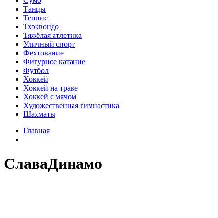
Сумо
Танцы
Теннис
Тхэквондо
Тяжёлая атлетика
Уличный спорт
Фехтование
Фигурное катание
Футбол
Хоккей
Хоккей на траве
Хоккей с мячом
Художественная гимнастика
Шахматы
Главная
СлаваДинамо