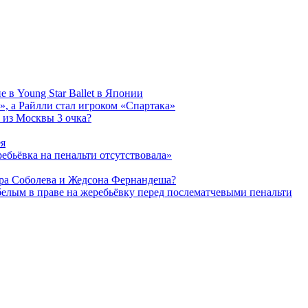
 в Young Star Ballet в Японии
, а Райлли стал игроком «Спартака»
 из Москвы 3 очка?
ея
ребьёвка на пенальти отсутствовала»
дра Соболева и Жедсона Фернандеша?
белым в праве на жеребьёвку перед послематчевыми пенальти