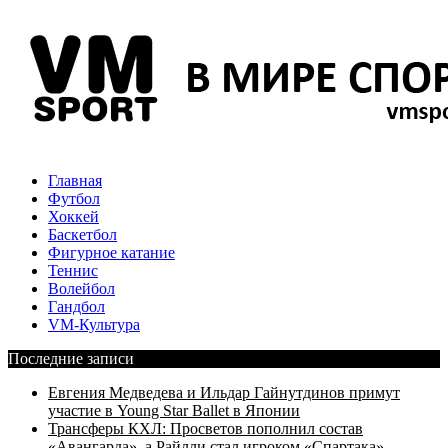
Главная
Футбол
Хоккей
Баскетбол
Фигурное катание
Теннис
Волейбол
Гандбол
VM-Культура
Последние записи
Евгения Медведева и Ильдар Гайнутдинов примут
участие в Young Star Ballet в Японии
Трансферы КХЛ: Просветов пополнил состав
«Авангарда», а Райлли стал игроком «Спартака»