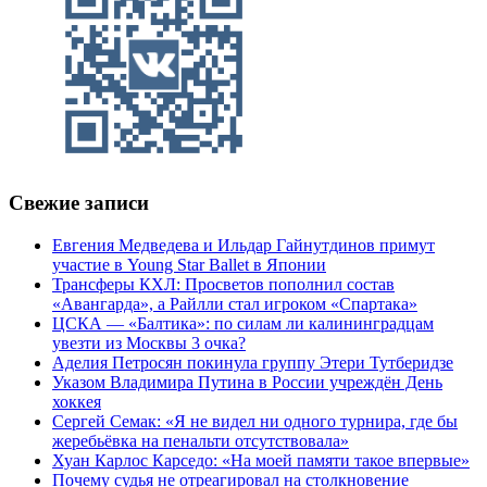
Свежие записи
Евгения Медведева и Ильдар Гайнутдинов примут
участие в Young Star Ballet в Японии
Трансферы КХЛ: Просветов пополнил состав
«Авангарда», а Райлли стал игроком «Спартака»
ЦСКА — «Балтика»: по силам ли калининградцам
увезти из Москвы 3 очка?
Аделия Петросян покинула группу Этери Тутберидзе
Указом Владимира Путина в России учреждён День
хоккея
Сергей Семак: «Я не видел ни одного турнира, где бы
жеребьёвка на пенальти отсутствовала»
Хуан Карлос Карседо: «На моей памяти такое впервые»
Почему судья не отреагировал на столкновение