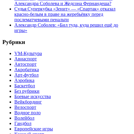
Александра Соболева и Жедсона Фернандеша?
Судья Суперкубка «Зенит» — «Спартак» отказал
красно-белым в праве на жеребьёвку перед
послематчевыми пенальти
Александр Соболев: «Бил туда, куда решил ещё до
игры»
Рубрики
VM-Культура
Авиаспорт
Автоспорт
Акробатика
Арт-футбол
Аэробика
Баскетбол
Без рубрики
Боевые искусства
Вейкбординг
Велоспорт
Водное поло
Волейбол
Гандбол
Европейские игры