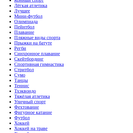
Конный спорт
Лёгкая атлетика
Лучшее
Мини-футбол
Олимпиада
Пейнтбол
Плавание
Пляжные виды спорта
Прыжки на батуте
Регби
Синхронное плавание
Скейтбординг
Спортивная гимнастика
Стритбол
Сумо
Танцы
Теннис
Тхэквондо
Тяжёлая атлетика
Уличный спорт
Фехтование
Фигурное катание
Футбол
Хоккей
Хоккей на траве