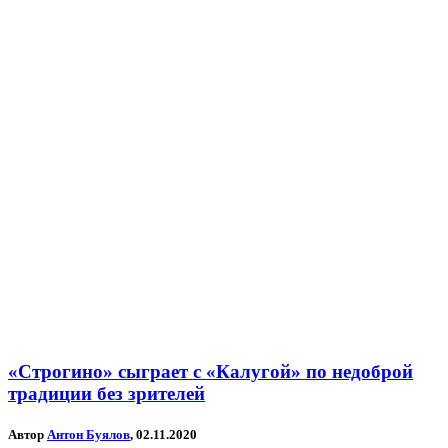
«Строгино» сыграет c «Калугой» по недоброй
традиции без зрителей
Автор
Антон Буялов
, 02.11.2020