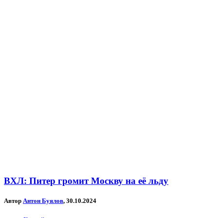
ВХЛ: Питер громит Москву на её льду
Автор
Антон Буялов
, 30.10.2024