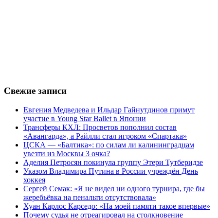
Свежие записи
Евгения Медведева и Ильдар Гайнутдинов примут
участие в Young Star Ballet в Японии
Трансферы КХЛ: Просветов пополнил состав
«Авангарда», а Райлли стал игроком «Спартака»
ЦСКА — «Балтика»: по силам ли калининградцам
увезти из Москвы 3 очка?
Аделия Петросян покинула группу Этери Тутберидзе
Указом Владимира Путина в России учреждён День
хоккея
Сергей Семак: «Я не видел ни одного турнира, где бы
жеребьёвка на пенальти отсутствовала»
Хуан Карлос Карседо: «На моей памяти такое впервые»
Почему судья не отреагировал на столкновение