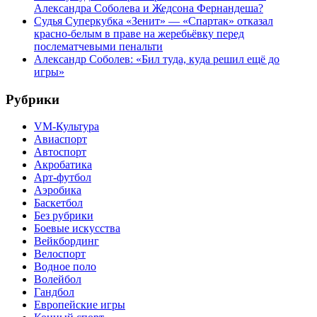
Александра Соболева и Жедсона Фернандеша?
Судья Суперкубка «Зенит» — «Спартак» отказал
красно-белым в праве на жеребьёвку перед
послематчевыми пенальти
Александр Соболев: «Бил туда, куда решил ещё до
игры»
Рубрики
VM-Культура
Авиаспорт
Автоспорт
Акробатика
Арт-футбол
Аэробика
Баскетбол
Без рубрики
Боевые искусства
Вейкбординг
Велоспорт
Водное поло
Волейбол
Гандбол
Европейские игры