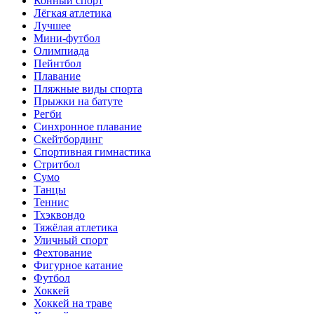
Конный спорт
Лёгкая атлетика
Лучшее
Мини-футбол
Олимпиада
Пейнтбол
Плавание
Пляжные виды спорта
Прыжки на батуте
Регби
Синхронное плавание
Скейтбординг
Спортивная гимнастика
Стритбол
Сумо
Танцы
Теннис
Тхэквондо
Тяжёлая атлетика
Уличный спорт
Фехтование
Фигурное катание
Футбол
Хоккей
Хоккей на траве