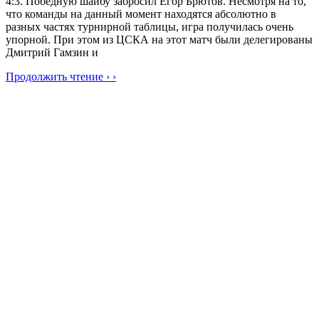
4:3. Победную шайбу забросил Егор Брютов. Несмотря на то,
что команды на данный момент находятся абсолютно в
разных частях турнирной таблицы, игра получилась очень
упорной. При этом из ЦСКА на этот матч были делегированы
Дмитрий Гамзин и
Продолжить чтение › ›