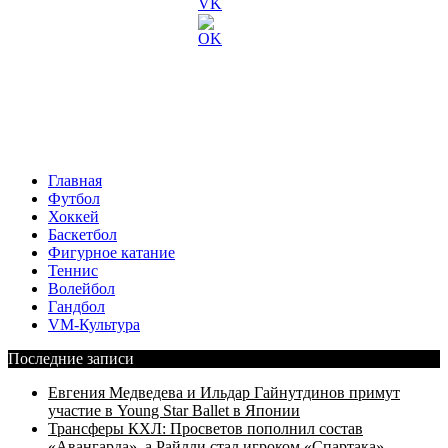
Главная
Футбол
Хоккей
Баскетбол
Фигурное катание
Теннис
Волейбол
Гандбол
VM-Культура
Последние записи
Евгения Медведева и Ильдар Гайнутдинов примут
участие в Young Star Ballet в Японии
Трансферы КХЛ: Просветов пополнил состав
«Авангарда», а Райлли стал игроком «Спартака»