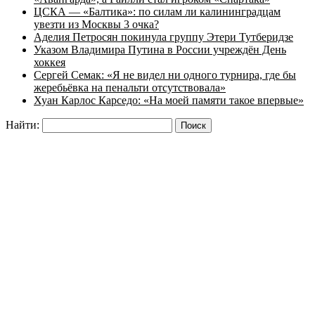
ЦСКА — «Балтика»: по силам ли калининградцам
увезти из Москвы 3 очка?
Аделия Петросян покинула группу Этери Тутберидзе
Указом Владимира Путина в России учреждён День
хоккея
Сергей Семак: «Я не видел ни одного турнира, где бы
жеребьёвка на пенальти отсутствовала»
Хуан Карлос Карседо: «На моей памяти такое впервые»
Найти: