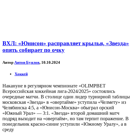
ВХЛ: «Юнисон» расправляет крылья, «Звезда»
опять собирает по очку
Автор
Антон Буялов
, 10.10.2024
Хоккей
Накануне в регулярном чемпионате «OLIMPBET
Всероссийская хоккейная лига-2024/2025» состоялись
очередные матчи. В столице один лидер турнирной таблицы
московская «Звезда» в «овертайме» уступила «Челмету» из
Челябинска 4:5, а «Юнисон-Москва» обыграл орский
«Южный Урал» — 3:1. «Звезда» второй домашний матч
подряд выходит на «овертайм», но там терпит поражение. В
понедельник красно-синие уступили «Южному Уралу», а в
среду