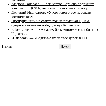
Андрей Талалаев: «Если завтра Бориско подпишет
контракт с ЦСКА, это будет «выстрел в голову»
Дмитрий Игдисамов: «У Кругового все передачи
космические»
Пропущенный на старте гол не помешал ЦСКА
одержать волевую победу над «Балтикой»
«Локомотив» — «Ахмат»: бескомпромиссная битва в
Черкизово
«Спартак» — «Родина»: их первое дерби в РПЛ
Найти: