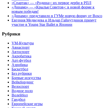
«Спартак» — «Родина»: их первое дерби в РПЛ
«Динамо» — «Крылья Советов»: в новой форме к
новым победам!
«Динамо» представило в ГУМе новую форму от Bosco
Евгения Медведева и Ильдар Гайнутдинов примут
участие в Young Star Ballet в Японии
Рубрики
VM-Культура
Авиаспорт
Автоспорт
Акробатика
Арт-футбол
Аэробика
Баскетбол
Без рубрики
Боевые искусства
Вейкбординг
Велоспорт
Водное поло
Волейбол
Гандбол
Европейские игры