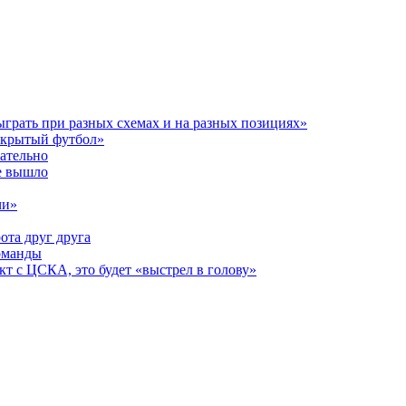
ыграть при разных схемах и на разных позициях»
открытый футбол»
зательно
е вышло
чи»
ота друг друга
оманды
кт с ЦСКА, это будет «выстрел в голову»