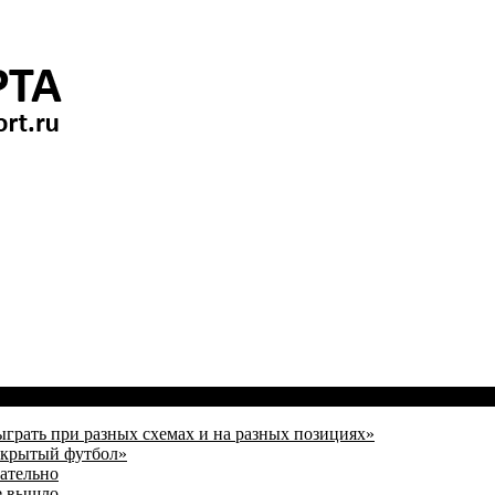
ыграть при разных схемах и на разных позициях»
открытый футбол»
зательно
е вышло