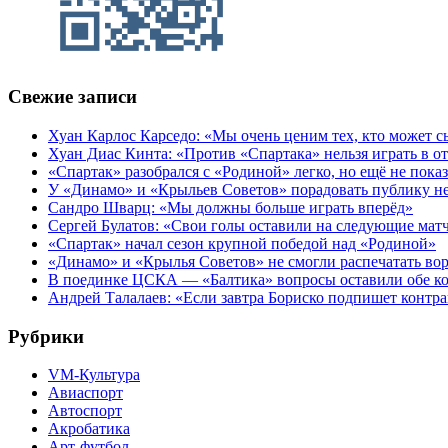
Свежие записи
Хуан Карлос Карседо: «Мы очень ценим тех, кто может с
Хуан Диас Кинта: «Против «Спартака» нельзя играть в 
«Спартак» разобрался с «Родиной» легко, но ещё не пока
У «Динамо» и «Крыльев Советов» порадовать публику н
Сандро Шварц: «Мы должны больше играть вперёд»
Сергей Булатов: «Свои голы оставили на следующие мат
«Спартак» начал сезон крупной победой над «Родиной»
«Динамо» и «Крылья Советов» не смогли распечатать вор
В поединке ЦСКА — «Балтика» вопросы оставили обе к
Андрей Талалаев: «Если завтра Бориско подпишет контра
Рубрики
VM-Культура
Авиаспорт
Автоспорт
Акробатика
Арт-футбол