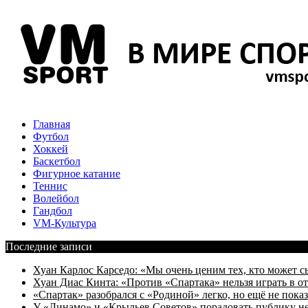
Главная
Футбол
Хоккей
Баскетбол
Фигурное катание
Теннис
Волейбол
Гандбол
VM-Культура
Последние записи
Хуан Карлос Карседо: «Мы очень ценим тех, кто может с
Хуан Диас Кинта: «Против «Спартака» нельзя играть в 
«Спартак» разобрался с «Родиной» легко, но ещё не пока
У «Динамо» и «Крыльев Советов» порадовать публику н