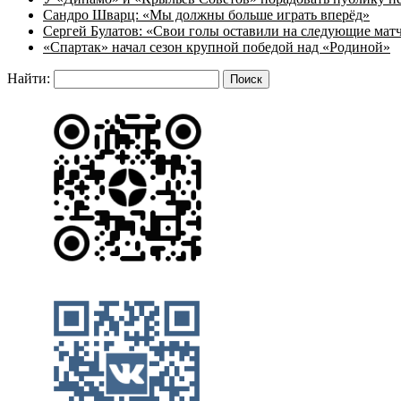
Сандро Шварц: «Мы должны больше играть вперёд»
Сергей Булатов: «Свои голы оставили на следующие мат
«Спартак» начал сезон крупной победой над «Родиной»
Найти: