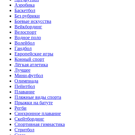
Аэробика
Баскетбол
Без рубрики
Боевые искусства
Вейкбординг
Велоспорт
Водное поло
Волейбол
Гандбол
Европейские игры
Конный спорт
Лёгкая атлетика
Лучшее
Мини-футбол
Олимпиада
Пейнтбол
Плавание
Пляжные виды спорта
Прыжки на батуте
Регби
Синхронное плавание
Скейтбординг
Спортивная гимнастика
Стритбол