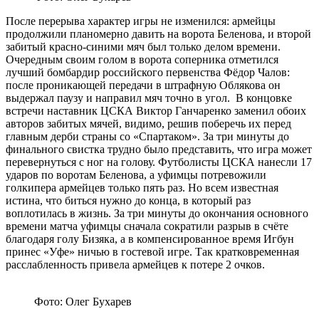
После перерыва характер игры не изменился: армейцы
продолжили планомерно давить на ворота Беленова, и второй
забитый красно-синими мяч был только делом времени.
Очередным своим голом в ворота соперника отметился
лучший бомбардир российского первенства Фёдор Чалов:
после проникающей передачи в штрафную Облякова он
выдержал паузу и направил мяч точно в угол. В концовке
встречи наставник ЦСКА Виктор Ганчаренко заменил обоих
авторов забитых мячей, видимо, решив поберечь их перед
главным дерби страны со «Спартаком». За три минуты до
финального свистка трудно было представить, что игра может
перевернуться с ног на голову. Футболисты ЦСКА нанесли 17
ударов по воротам Беленова, а уфимцы потревожили
голкипера армейцев только пять раз. Но всем известная
истина, что биться нужно до конца, в который раз
воплотилась в жизнь. За три минуты до окончания основного
времени матча уфимцы сначала сократили разрыв в счёте
благодаря голу Бизяка, а в компенсированное время Игбун
принес «Уфе» ничью в гостевой игре. Так кратковременная
расслабленность привела армейцев к потере 2 очков.
Фото: Олег Бухарев