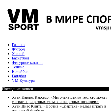
Главная
Футбол
Хоккей
Баскетбол
Фигурное катание
Теннис
Волейбол
Гандбол
VM-Культура
Последние записи
Хуан Карлос Карседо: «Мы очень ценим тех, кто может
сыграть при разных схемах и на разных позициях»
Хуан Диас Кинта: «Против «Спартака» нельзя играть в
открытый футбол»