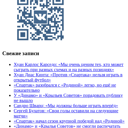
Свежие записи
Хуан Карлос Карседо: «Мы очень ценим тех, кто может
сыграть при разных схемах и на разных позициях»
Хуан Диас Кинта: «Против «Спартака» нельзя играть в
открытый футбол»
«Спартак» разобрался с «Родиной» легко, но ещё не
показательно
У «Динамо» и «Крыльев Советов» порадовать публику
не вышло
Сандро Шварц: «Мы должны больше играть вперёд»
Сергей Булатов: «Свои голы оставили на следующие
матчи»
«Спартак» начал сезон крупной победой над «Родиной»
«Динамо» и «Крылья Советов» не смогли распечатать