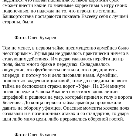
сможет внести какие-то значимые коррективы в игру своих
подопечных, но надежда на то, что игроки из столицы
Башкортостана постараются показать Евсееву себя с лучшей
стороны, были.
Фото: Олег Бухарев
Тем не менее, в первом тайме преимущество армейцев было
неоспоримым. Уфимцам не удавалось практически ничего в
атакующих действиях. Им редко удавалось перейти центр
поля, было много брака в передачах. Складывалось
ощущение, что футболисты не знали, что предпринять
впереди, и потому то и дело пасовали назад. Армейцы,
полностью владея инициативой, тоже до середины первого
тайма не беспокоили стража ворот «Уфы». На 25-й минуте
после передачи Чалова Влашич сместился вдоль линии
штрафной и решился на удар, который привёл к голу в ворота
Беленова. До конца первого тайма армейцы продолжили
давить на оборону уфимцев. Опасные моменты хозяева поля
создавали и в позиционных атаках и со стандартов, то удара
шли либо мимо цели, либо прерывались обороной гостей.
Фото: Олег Бухарев