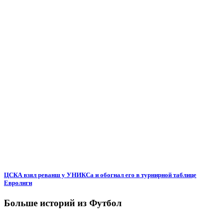
ЦСКА взял реванш у УНИКСа и обогнал его в турнирной таблице
Евролиги
Больше историй из Футбол