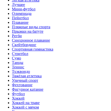
Лёгкая атлетика
Лучшее
Мини-футбол
Олимпиада
Пейнтбол
Плавание
Пляжные виды спорта
Прыжки на батуте
Регби
Синхронное плавание
Скейтбординг
Спортивная гимнастика
Стритбол
Сумо
Танцы
Теннис
Тхэквондо
Тяжёлая атлетика
Уличный спорт
Фехтование
Фигурное катание
Футбол
Хоккей
Хоккей на траве
Хоккей с мячом