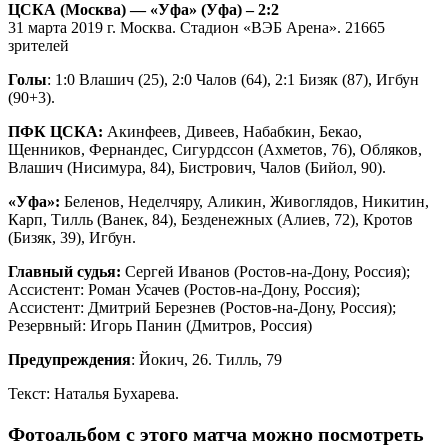
ЦСКА (Москва) — «Уфа» (Уфа) – 2:2
31 марта 2019 г. Москва. Стадион «ВЭБ Арена». 21665
зрителей
Голы
: 1:0 Влашич (25), 2:0 Чалов (64), 2:1 Бизяк (87), Игбун
(90+3).
ПФК ЦСКА:
Акинфеев, Дивеев, Набабкин, Бекао,
Щенников, Фернандес, Сигурдссон (Ахметов, 76), Обляков,
Влашич (Нисимура, 84), Бистрович, Чалов (Бийол, 90).
«Уфа»:
Беленов, Неделчяру, Аликин, Живоглядов, Никитин,
Карп, Тилль (Ванек, 84), Безденежных (Алиев, 72), Кротов
(Бизяк, 39), Игбун.
Главный судья:
Сергей Иванов (Ростов-на-Дону, Россия);
Ассистент: Роман Усачев (Ростов-на-Дону, Россия);
Ассистент: Дмитрий Березнев (Ростов-на-Дону, Россия);
Резервный: Игорь Панин (Дмитров, Россия)
Предупреждения
: Йокич, 26. Тилль, 79
Текст: Наталья Бухарева.
Фотоальбом с этого матча можно посмотреть