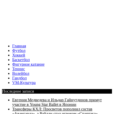
Главная
Футбол
Хоккей
Баскетбол
Фигурное катание
Теннис
Волейбол
Гандбол
VM-Культура
Последние записи
Евгения Медведева и Ильдар Гайнутдинов примут
участие в Young Star Ballet в Японии
Трансферы КХЛ: Просветов пополнил состав
«Авангарда», а Райлли стал игроком «Спартака»