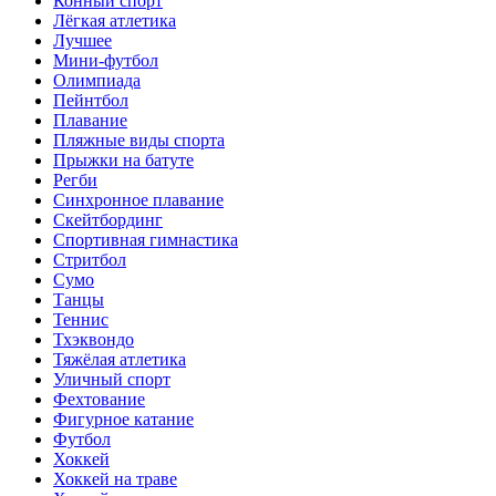
Конный спорт
Лёгкая атлетика
Лучшее
Мини-футбол
Олимпиада
Пейнтбол
Плавание
Пляжные виды спорта
Прыжки на батуте
Регби
Синхронное плавание
Скейтбординг
Спортивная гимнастика
Стритбол
Сумо
Танцы
Теннис
Тхэквондо
Тяжёлая атлетика
Уличный спорт
Фехтование
Фигурное катание
Футбол
Хоккей
Хоккей на траве