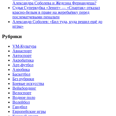
Александра Соболева и Жедсона Фернандеша?
Судья Суперкубка «Зенит» — «Спартак» отказал
красно-белым в праве на жеребьёвку перед
послематчевыми пенальти
Александр Соболев: «Бил туда, куда решил ещё до
игры»
Рубрики
VM-Культура
Авиаспорт
Автоспорт
Акробатика
Арт-футбол
Аэробика
Баскетбол
Без рубрики
Боевые искусства
Вейкбординг
Велоспорт
Водное поло
Волейбол
Гандбол
Европейские игры