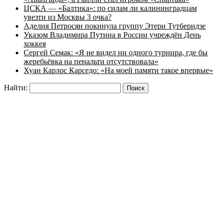
ЦСКА — «Балтика»: по силам ли калининградцам
увезти из Москвы 3 очка?
Аделия Петросян покинула группу Этери Тутберидзе
Указом Владимира Путина в России учреждён День
хоккея
Сергей Семак: «Я не видел ни одного турнира, где бы
жеребьёвка на пенальти отсутствовала»
Хуан Карлос Карседо: «На моей памяти такое впервые»
Найти: