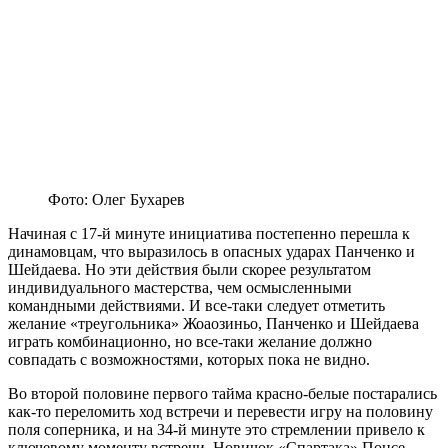
Фото: Олег Бухарев
Начиная с 17-й минуте инициатива постепенно перешла к
динамовцам, что выразилось в опасных ударах Панченко и
Шейдаева. Но эти действия были скорее результатом
индивидуального мастерства, чем осмысленными
командными действиями. И все-таки следует отметить
желание «треугольника» Жоаозиньо, Панченко и Шейдаева
играть комбинационно, но все-таки желание должно
совпадать с возможностями, которых пока не видно.
Во второй половине первого тайма красно-белые постарались
как-то переломить ход встречи и перевести игру на половину
поля соперника, и на 34-й минуте это стремлении привело к
ключевому моменту встречи. Новичок «Спартака» Понсе