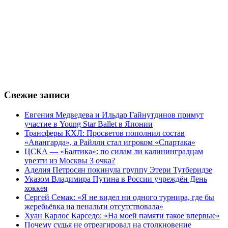
Свежие записи
Евгения Медведева и Ильдар Гайнутдинов примут
участие в Young Star Ballet в Японии
Трансферы КХЛ: Просветов пополнил состав
«Авангарда», а Райлли стал игроком «Спартака»
ЦСКА — «Балтика»: по силам ли калининградцам
увезти из Москвы 3 очка?
Аделия Петросян покинула группу Этери Тутберидзе
Указом Владимира Путина в России учреждён День
хоккея
Сергей Семак: «Я не видел ни одного турнира, где бы
жеребьёвка на пенальти отсутствовала»
Хуан Карлос Карседо: «На моей памяти такое впервые»
Почему судья не отреагировал на столкновение