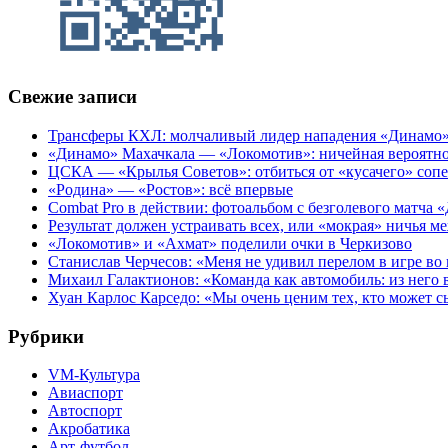
Свежие записи
Трансферы КХЛ: молчаливый лидер нападения «Динамо» 
«Динамо» Махачкала — «Локомотив»: ничейная вероятно
ЦСКА — «Крылья Советов»: отбиться от «кусачего» соп
«Родина» — «Ростов»: всё впервые
Combat Pro в действии: фотоальбом с безголевого матч
Результат должен устраивать всех, или «мокрая» ничья
«Локомотив» и «Ахмат» поделили очки в Черкизово
Станислав Черчесов: «Меня не удивил перелом в игре во
Михаил Галактионов: «Команда как автомобиль: из него в
Хуан Карлос Карседо: «Мы очень ценим тех, кто может с
Рубрики
VM-Культура
Авиаспорт
Автоспорт
Акробатика
Арт-футбол