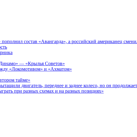
пополнил состав «Авангарда», а российский американец смени
сть
ерника
а «Динамо» — «Крылья Советов»
 между «Локомотивом» и «Ахматом»
 втором тайме»
ытащили двигатель, переднее и заднее колесо, но он продолжает
ыграть при разных схемах и на разных позициях»