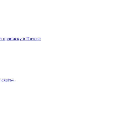
л прописку в Питере
 ехать»