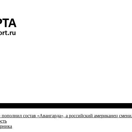
пополнил состав «Авангарда», а российский американец смени
сть
ерника