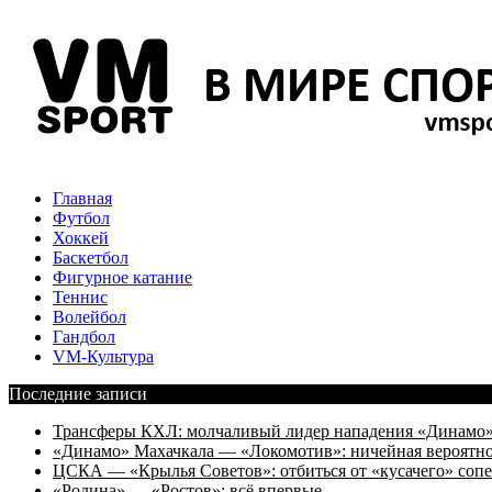
Главная
Футбол
Хоккей
Баскетбол
Фигурное катание
Теннис
Волейбол
Гандбол
VM-Культура
Последние записи
Трансферы КХЛ: молчаливый лидер нападения «Динамо» 
«Динамо» Махачкала — «Локомотив»: ничейная вероятно
ЦСКА — «Крылья Советов»: отбиться от «кусачего» соп
«Родина» — «Ростов»: всё впервые