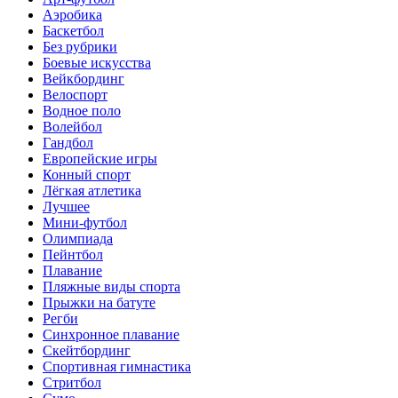
Аэробика
Баскетбол
Без рубрики
Боевые искусства
Вейкбординг
Велоспорт
Водное поло
Волейбол
Гандбол
Европейские игры
Конный спорт
Лёгкая атлетика
Лучшее
Мини-футбол
Олимпиада
Пейнтбол
Плавание
Пляжные виды спорта
Прыжки на батуте
Регби
Синхронное плавание
Скейтбординг
Спортивная гимнастика
Стритбол