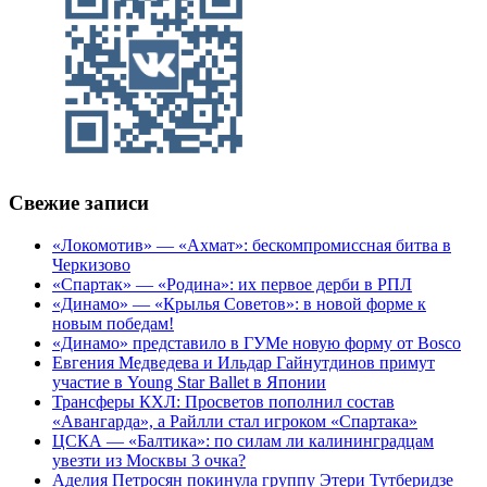
Свежие записи
«Локомотив» — «Ахмат»: бескомпромиссная битва в
Черкизово
«Спартак» — «Родина»: их первое дерби в РПЛ
«Динамо» — «Крылья Советов»: в новой форме к
новым победам!
«Динамо» представило в ГУМе новую форму от Bosco
Евгения Медведева и Ильдар Гайнутдинов примут
участие в Young Star Ballet в Японии
Трансферы КХЛ: Просветов пополнил состав
«Авангарда», а Райлли стал игроком «Спартака»
ЦСКА — «Балтика»: по силам ли калининградцам
увезти из Москвы 3 очка?
Аделия Петросян покинула группу Этери Тутберидзе