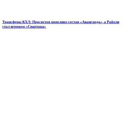
Трансферы КХЛ: Просветов пополнил состав «Авангарда», а Райлли
стал игроком «Спартака»