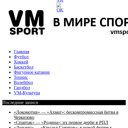
Главная
Футбол
Хоккей
Баскетбол
Фигурное катание
Теннис
Волейбол
Гандбол
VM-Культура
Последние записи
«Локомотив» — «Ахмат»: бескомпромиссная битва в
Черкизово
«Спартак» — «Родина»: их первое дерби в РПЛ
«Динамо» — «Крылья Советов»: в новой форме к