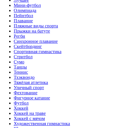
Лучшее
Мини-футбол
Олимпиада
Пейнтбол
Плавание
Пляжные виды спорта
Прыжки на батуте
Регби
Синхронное плавание
Скейтбординг
Спортивная гимнастика
Стритбол
Сумо
Танцы
Теннис
Тхэквондо
Тяжёлая атлетика
Уличный спорт
Фехтование
Фигурное катание
Футбол
Хоккей
Хоккей на траве
Хоккей с мячом
Художественная гимнастика