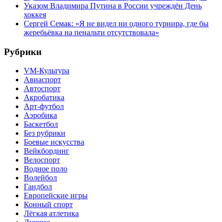
Указом Владимира Путина в России учреждён День
хоккея
Сергей Семак: «Я не видел ни одного турнира, где бы
жеребьёвка на пенальти отсутствовала»
Рубрики
VM-Культура
Авиаспорт
Автоспорт
Акробатика
Арт-футбол
Аэробика
Баскетбол
Без рубрики
Боевые искусства
Вейкбординг
Велоспорт
Водное поло
Волейбол
Гандбол
Европейские игры
Конный спорт
Лёгкая атлетика