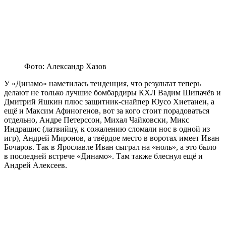
Фото: Александр Хазов
У «Динамо» наметилась тенденция, что результат теперь
делают не только лучшие бомбардиры КХЛ Вадим Шипачёв и
Дмитрий Яшкин плюс защитник-снайпер Юусо Хиетанен, а
ещё и Максим Афиногенов, вот за кого стоит порадоваться
отдельно, Андре Петерссон, Михал Чайковски, Микс
Индрашис (латвийцу, к сожалению сломали нос в одной из
игр), Андрей Миронов, а твёрдое место в воротах имеет Иван
Бочаров. Так в Ярославле Иван сыграл на «ноль», а это было
в последней встрече «Динамо». Там также блеснул ещё и
Андрей Алексеев.