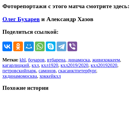
Фоторепортажи с этого матча смотрите здесь:
Олег Бухарев
и Александр Хазов
Поделиться ссылкой:
Метки:
khl
,
бочаров
,
втбарена
,
динамоска
,
живихоккеем
,
кагарлицкий
,
кхл
,
кхл1920
,
кхл2019/2020
,
кхл20192020
,
петровскийпарк
,
самонов
,
скасанктпетербург
,
хкдинамомосква
,
хоккейкхл
Похожие истории