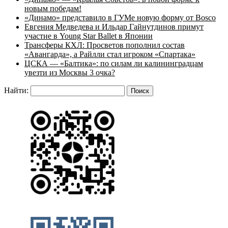
новым победам!
«Динамо» представило в ГУМе новую форму от Bosco
Евгения Медведева и Ильдар Гайнутдинов примут
участие в Young Star Ballet в Японии
Трансферы КХЛ: Просветов пополнил состав
«Авангарда», а Райлли стал игроком «Спартака»
ЦСКА — «Балтика»: по силам ли калининградцам
увезти из Москвы 3 очка?
Найти: