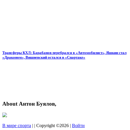
Трансферы КХЛ: Барабанов перебрался в «Автомобилист», Яшкин стал
«Драконом», Вишневский остался в «Спартаке»
About Антон Буялов,
В мире спорта
| | Copyright ©2026 |
Войти