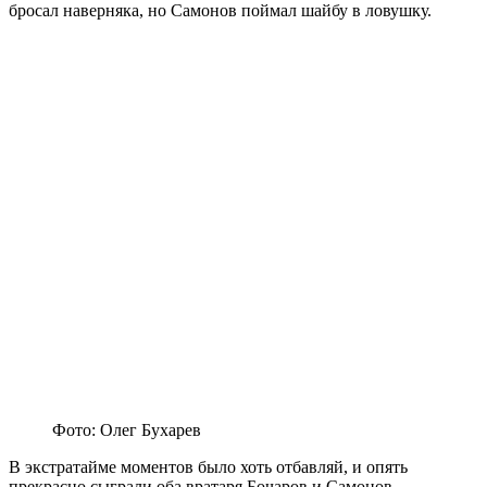
бросал наверняка, но Самонов поймал шайбу в ловушку.
Фото: Олег Бухарев
В экстратайме моментов было хоть отбавляй, и опять
прекрасно сыграли оба вратаря Бочаров и Самонов.