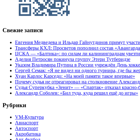
Свежие записи
Евгения Медведева и Ильдар Гайнутдинов примут участие
Трансферы КХЛ: Просветов пополнил состав «Авангарда»
ЦСКА — «Балтика»: по силам ли калининградцам увезти
Аделия Петросян покинула группу Этери Тутберидзе
Указом Владимира Путина в России учреждён День хокк
Сергей Семак: «Я не видел ни одного турнира, где бы же
Хуан Карлос Карседо: «На моей памяти такое впервые»
Почему судья не отреагировал на столкновение Алексан
Судья Суперкубка «Зенит» — «Спартак» отказал красно-
Александр Соболев: «Бил туда, куда решил ещё до игры»
Рубрики
VM-Культура
Авиаспорт
Автоспорт
Акробатика
Арт-футбол