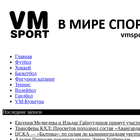
Главная
Футбол
Хоккей
Баскетбол
Фигурное катание
Теннис
Волейбол
Гандбол
VM-Культура
Последние записи
Евгения Медведева и Ильдар Гайнутдинов примут участие
Трансферы КХЛ: Просветов пополнил состав «Авангарда»
ЦСКА — «Балтика»: по силам ли калининградцам увезти
Аделия Петросян покинула группу Этери Тутберидзе