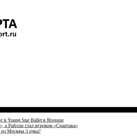
 в Young Star Ballet в Японии
, а Райлли стал игроком «Спартака»
 из Москвы 3 очка?