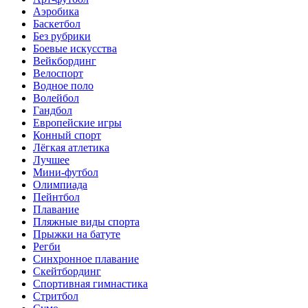
Аэробика
Баскетбол
Без рубрики
Боевые искусства
Вейкбординг
Велоспорт
Водное поло
Волейбол
Гандбол
Европейские игры
Конный спорт
Лёгкая атлетика
Лучшее
Мини-футбол
Олимпиада
Пейнтбол
Плавание
Пляжные виды спорта
Прыжки на батуте
Регби
Синхронное плавание
Скейтбординг
Спортивная гимнастика
Стритбол