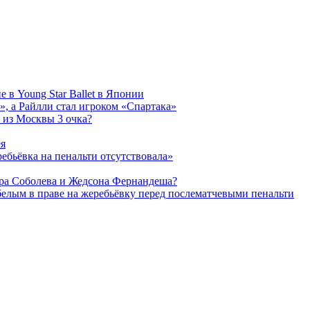
 в Young Star Ballet в Японии
, а Райлли стал игроком «Спартака»
 из Москвы 3 очка?
ея
ребьёвка на пенальти отсутствовала»
дра Соболева и Жедсона Фернандеша?
белым в праве на жеребьёвку перед послематчевыми пенальти