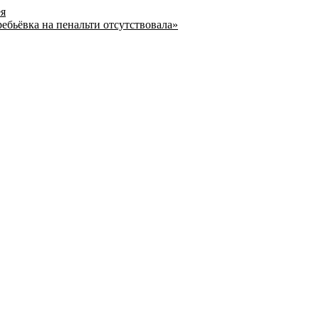
ея
ребьёвка на пенальти отсутствовала»