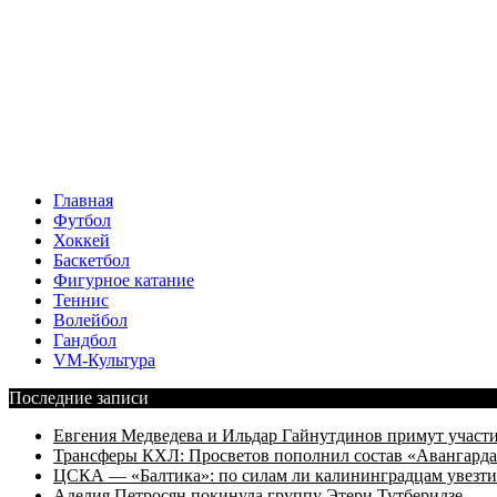
Главная
Футбол
Хоккей
Баскетбол
Фигурное катание
Теннис
Волейбол
Гандбол
VM-Культура
Последние записи
Евгения Медведева и Ильдар Гайнутдинов примут участие
Трансферы КХЛ: Просветов пополнил состав «Авангарда»
ЦСКА — «Балтика»: по силам ли калининградцам увезти
Аделия Петросян покинула группу Этери Тутберидзе