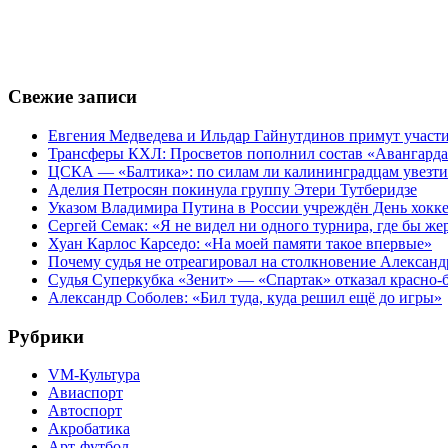
Свежие записи
Евгения Медведева и Ильдар Гайнутдинов примут участие
Трансферы КХЛ: Просветов пополнил состав «Авангарда»
ЦСКА — «Балтика»: по силам ли калининградцам увезти
Аделия Петросян покинула группу Этери Тутберидзе
Указом Владимира Путина в России учреждён День хокк
Сергей Семак: «Я не видел ни одного турнира, где бы же
Хуан Карлос Карседо: «На моей памяти такое впервые»
Почему судья не отреагировал на столкновение Алексан
Судья Суперкубка «Зенит» — «Спартак» отказал красно-
Александр Соболев: «Бил туда, куда решил ещё до игры»
Рубрики
VM-Культура
Авиаспорт
Автоспорт
Акробатика
Арт-футбол