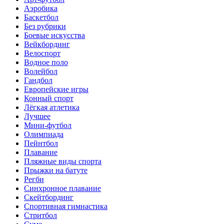
Аэробика
Баскетбол
Без рубрики
Боевые искусства
Вейкбординг
Велоспорт
Водное поло
Волейбол
Гандбол
Европейские игры
Конный спорт
Лёгкая атлетика
Лучшее
Мини-футбол
Олимпиада
Пейнтбол
Плавание
Пляжные виды спорта
Прыжки на батуте
Регби
Синхронное плавание
Скейтбординг
Спортивная гимнастика
Стритбол