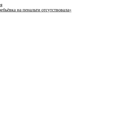
ея
ребьёвка на пенальти отсутствовала»