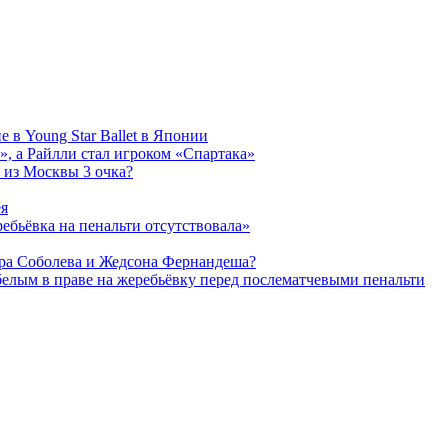
 в Young Star Ballet в Японии
, а Райлли стал игроком «Спартака»
 из Москвы 3 очка?
ея
ребьёвка на пенальти отсутствовала»
дра Соболева и Жедсона Фернандеша?
белым в праве на жеребьёвку перед послематчевыми пенальти