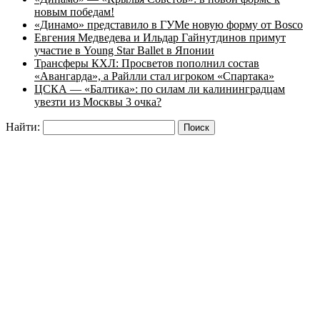
новым победам!
«Динамо» представило в ГУМе новую форму от Bosco
Евгения Медведева и Ильдар Гайнутдинов примут
участие в Young Star Ballet в Японии
Трансферы КХЛ: Просветов пополнил состав
«Авангарда», а Райлли стал игроком «Спартака»
ЦСКА — «Балтика»: по силам ли калининградцам
увезти из Москвы 3 очка?
Найти: