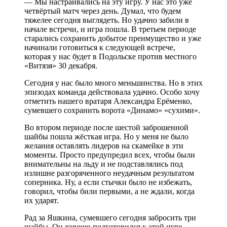
— Мы настраивались на эту игру. У нас это уже
четвёртый матч через день. Думал, что будем
тяжелее сегодня выглядеть. Но удачно забили в
начале встречи, и игра пошла. В третьем периоде
старались сохранить добытое преимущество и уже
начинали готовиться к следующей встрече,
которая у нас будет в Подольске против местного
«Витязя» 30 декабря.
Сегодня у нас было много меньшинства. Но в этих
эпизодах команда действовала удачно. Особо хочу
отметить нашего вратаря Александра Ерёменко,
сумевшего сохранить ворота «Динамо» «сухими».
Во втором периоде после шестой заброшенной
шайбы пошла жёсткая игра. Но у меня не было
желания оставлять лидеров на скамейке в эти
моменты. Просто предупредил всех, чтобы были
внимательны на льду и не подставлялись под
излишне разгоряченного неудачным результатом
соперника. Ну, а если стычки было не избежать,
говорил, чтобы били первыми, а не ждали, когда
их ударят.
Рад за Яшкина, сумевшего сегодня забросить три
шайбы. Он хорошо подготовился к этой игре.