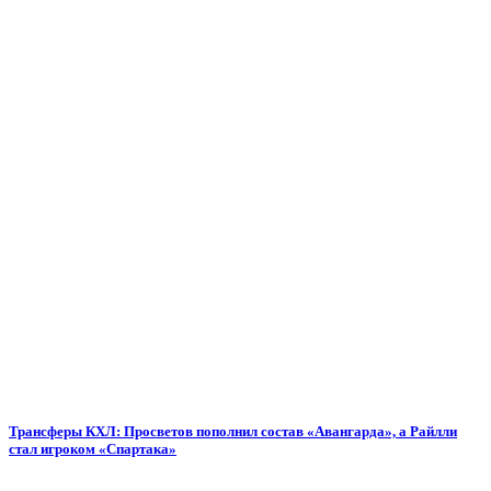
Трансферы КХЛ: Просветов пополнил состав «Авангарда», а Райлли
стал игроком «Спартака»