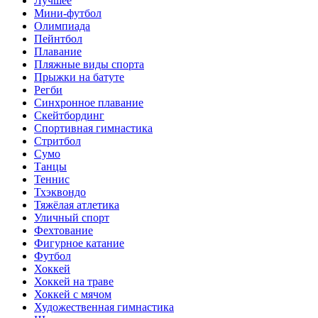
Лучшее
Мини-футбол
Олимпиада
Пейнтбол
Плавание
Пляжные виды спорта
Прыжки на батуте
Регби
Синхронное плавание
Скейтбординг
Спортивная гимнастика
Стритбол
Сумо
Танцы
Теннис
Тхэквондо
Тяжёлая атлетика
Уличный спорт
Фехтование
Фигурное катание
Футбол
Хоккей
Хоккей на траве
Хоккей с мячом
Художественная гимнастика