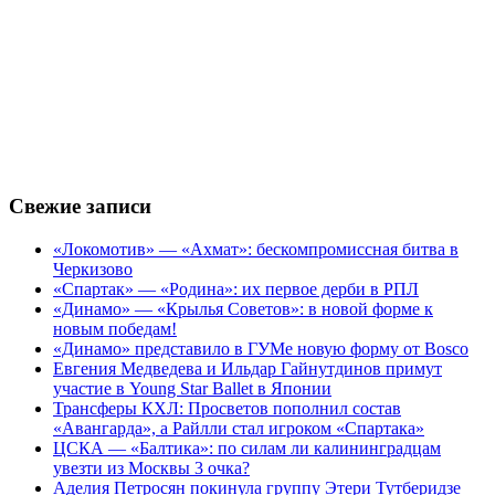
Свежие записи
«Локомотив» — «Ахмат»: бескомпромиссная битва в
Черкизово
«Спартак» — «Родина»: их первое дерби в РПЛ
«Динамо» — «Крылья Советов»: в новой форме к
новым победам!
«Динамо» представило в ГУМе новую форму от Bosco
Евгения Медведева и Ильдар Гайнутдинов примут
участие в Young Star Ballet в Японии
Трансферы КХЛ: Просветов пополнил состав
«Авангарда», а Райлли стал игроком «Спартака»
ЦСКА — «Балтика»: по силам ли калининградцам
увезти из Москвы 3 очка?
Аделия Петросян покинула группу Этери Тутберидзе