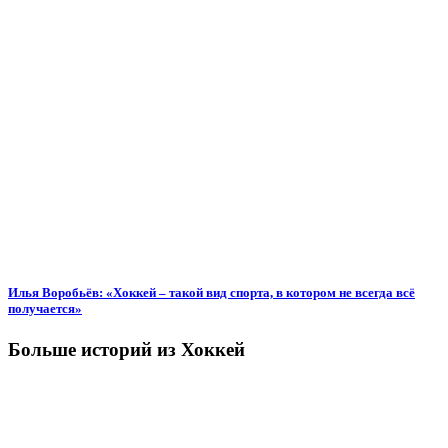
Илья Воробьёв: «Хоккей – такой вид спорта, в котором не всегда всё
получается»
Больше историй из Хоккей