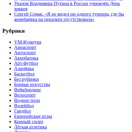
Указом Владимира Путина в России учреждён День
хоккея
Сергей Семак: «Я не видел ни одного турнира, где бы
жеребьёвка на пенальти отсутствовала»
Рубрики
VM-Культура
Авиаспорт
Автоспорт
Акробатика
Арт-футбол
Аэробика
Баскетбол
Без рубрики
Боевые искусства
Вейкбординг
Велоспорт
Водное поло
Волейбол
Гандбол
Европейские игры
Конный спорт
Лёгкая атлетика