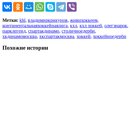
Метки:
khl
,
владимиркрикунов
,
живихоккеем
,
континентальнаяхоккейнаялига
,
кхл
,
кхл хоккей
,
олегзнарок
,
парклегенд
,
спартакдинамо
,
столичноедерби
,
хкдинамомосква
,
хкспартакмосква
,
хоккей
,
хоккейноедерби
Похожие истории