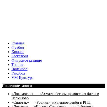
Главная
Футбол
Хоккей
Баскетбол
Фигурное катание
Теннис
Волейбол
Гандбол
VM-Культура
Последние записи
«Локомотив» — «Ахмат»: бескомпромиссная битва в
Черкизово
«Спартак» — «Родина»: их первое дерби в РПЛ
«Динамо» — «Крылья Советов»: в новой форме к