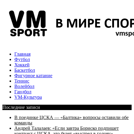
Главная
Футбол
Хоккей
Баскетбол
Фигурное катание
Теннис
Волейбол
Гандбол
VM-Культура
Последние записи
В поединке ЦСКА — «Балтика» вопросы оставили обе
команды
Андрей Талалаев: «Если завтра Бориско подпишет
контракт с ЦСКА, это будет «выстрел в голову»