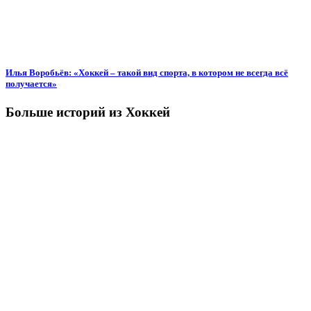
Илья Воробьёв: «Хоккей – такой вид спорта, в котором не всегда всё
получается»
Больше историй из Хоккей