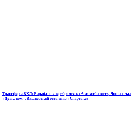
Трансферы КХЛ: Барабанов перебрался в «Автомобилист», Яшкин стал
«Драконом», Вишневский остался в «Спартаке»