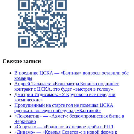
Свежие записи
В поединке ЦСКА — «Балтика» вопросы оставили обе
команды
Андрей Талалаев: «Если завтра Бориско подпишет
контракт с ЦСКА, это будет «выстрел в голову»
Дмитрий Игдисамов: «У Кругового все передачи
космические»
Пропущенный на старте гол не помешал ЦСКА
одержать волевую победу над «Балтикой»
«Локомотив» — «Ахмат»: бескомпромиссная битва в
Черкизово
«Спартак» — «Родина»: их первое дерби в РПЛ
«Динамо» — «Крылья Советов»: в новой форме к