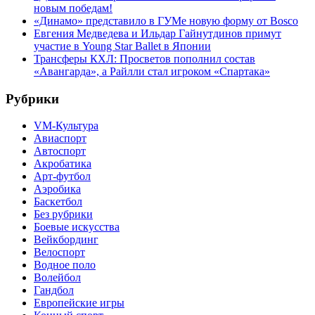
новым победам!
«Динамо» представило в ГУМе новую форму от Bosco
Евгения Медведева и Ильдар Гайнутдинов примут
участие в Young Star Ballet в Японии
Трансферы КХЛ: Просветов пополнил состав
«Авангарда», а Райлли стал игроком «Спартака»
Рубрики
VM-Культура
Авиаспорт
Автоспорт
Акробатика
Арт-футбол
Аэробика
Баскетбол
Без рубрики
Боевые искусства
Вейкбординг
Велоспорт
Водное поло
Волейбол
Гандбол
Европейские игры