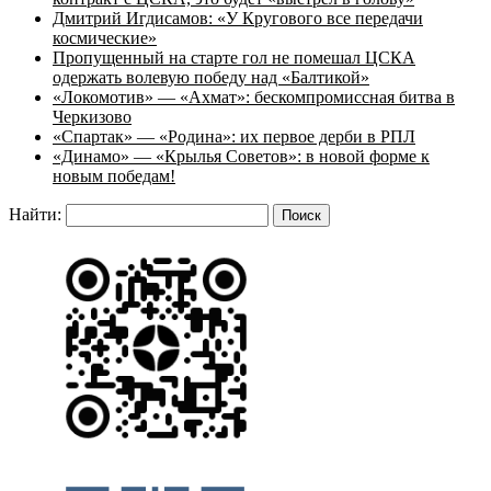
Дмитрий Игдисамов: «У Кругового все передачи
космические»
Пропущенный на старте гол не помешал ЦСКА
одержать волевую победу над «Балтикой»
«Локомотив» — «Ахмат»: бескомпромиссная битва в
Черкизово
«Спартак» — «Родина»: их первое дерби в РПЛ
«Динамо» — «Крылья Советов»: в новой форме к
новым победам!
Найти: