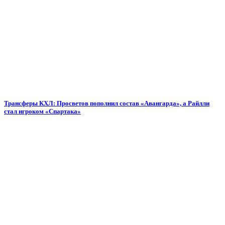
Трансферы КХЛ: Просветов пополнил состав «Авангарда», а Райлли
стал игроком «Спартака»