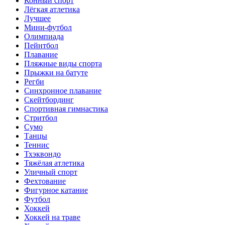
Конный спорт
Лёгкая атлетика
Лучшее
Мини-футбол
Олимпиада
Пейнтбол
Плавание
Пляжные виды спорта
Прыжки на батуте
Регби
Синхронное плавание
Скейтбординг
Спортивная гимнастика
Стритбол
Сумо
Танцы
Теннис
Тхэквондо
Тяжёлая атлетика
Уличный спорт
Фехтование
Фигурное катание
Футбол
Хоккей
Хоккей на траве