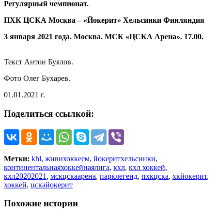
Регулярный чемпионат.
ПХК ЦСКА Москва – «Йокерит» Хельсинки Финляндия
3 января 2021 года. Москва. МСК «ЦСКА Арена». 17.00.
Текст Антон Буялов.
Фото Олег Бухарев.
01.01.2021 г.
Поделиться ссылкой:
Метки:
khl
,
живихоккеем
,
йокеритхельсинки
,
континентальнаяхоккейнаялига
,
кхл
,
кхл хоккей
,
кхл20202021
,
мскцскаарена
,
парклегенд
,
пхкцска
,
хкйокерит
,
хоккей
,
цскайокерит
Похожие истории