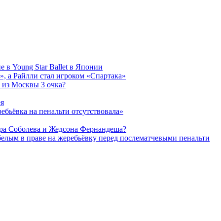
 в Young Star Ballet в Японии
, а Райлли стал игроком «Спартака»
 из Москвы 3 очка?
ея
ребьёвка на пенальти отсутствовала»
дра Соболева и Жедсона Фернандеша?
белым в праве на жеребьёвку перед послематчевыми пенальти