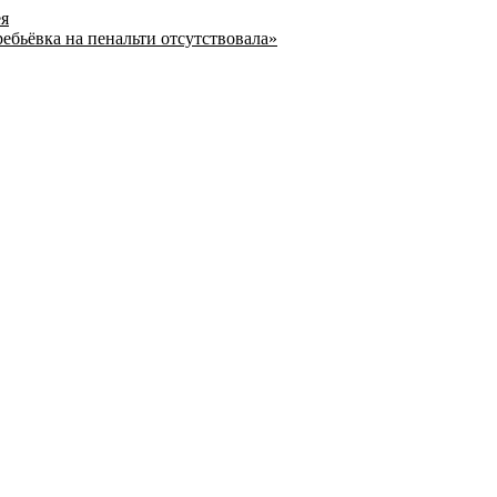
ея
ребьёвка на пенальти отсутствовала»