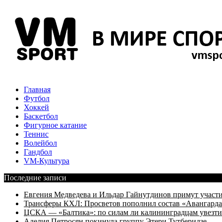
Главная
Футбол
Хоккей
Баскетбол
Фигурное катание
Теннис
Волейбол
Гандбол
VM-Культура
Последние записи
Евгения Медведева и Ильдар Гайнутдинов примут участие
Трансферы КХЛ: Просветов пополнил состав «Авангарда»
ЦСКА — «Балтика»: по силам ли калининградцам увезти
Аделия Петросян покинула группу Этери Тутберидзе