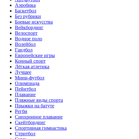
Аэробика
Баскетбол
Без рубрики
Боевые искусства
Вейкбординг
Велоспорт
Водное поло
Волейбол
Гандбол
Европейские игры
Конный спорт
Лёгкая атлетика
Лучшее
Мини-футбол
Олимпиада
Пейнтбол
Плавание
Пляжные виды спорта
Прыжки на батуте
Регби
Синхронное плавание
Скейтбординг
Спортивная гимнастика
Стритбол