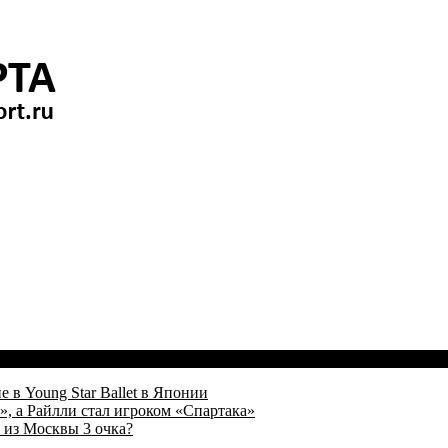
 в Young Star Ballet в Японии
, а Райлли стал игроком «Спартака»
 из Москвы 3 очка?