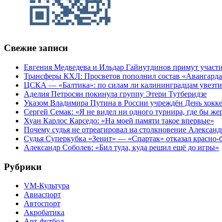
Свежие записи
Евгения Медведева и Ильдар Гайнутдинов примут участие
Трансферы КХЛ: Просветов пополнил состав «Авангарда»
ЦСКА — «Балтика»: по силам ли калининградцам увезти
Аделия Петросян покинула группу Этери Тутберидзе
Указом Владимира Путина в России учреждён День хокк
Сергей Семак: «Я не видел ни одного турнира, где бы же
Хуан Карлос Карседо: «На моей памяти такое впервые»
Почему судья не отреагировал на столкновение Алексан
Судья Суперкубка «Зенит» — «Спартак» отказал красно-
Александр Соболев: «Бил туда, куда решил ещё до игры»
Рубрики
VM-Культура
Авиаспорт
Автоспорт
Акробатика
Арт-футбол