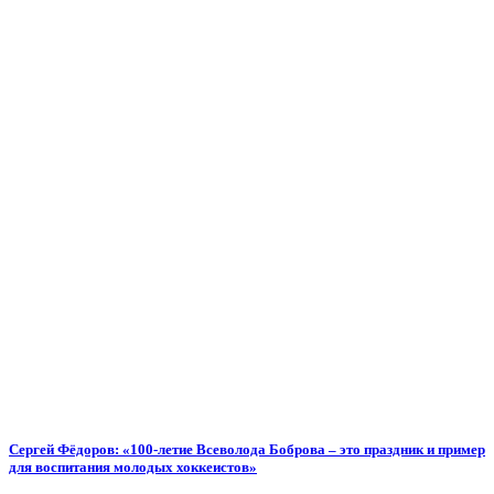
Сергей Фёдоров: «100-летие Всеволода Боброва – это праздник и пример
для воспитания молодых хоккеистов»