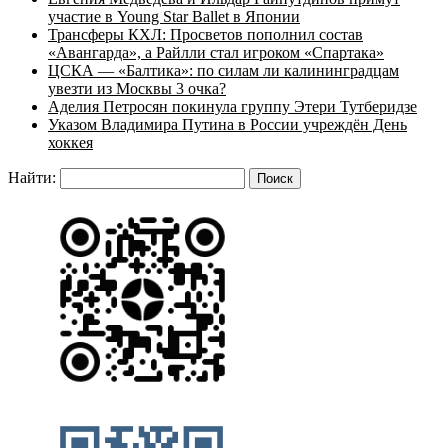
участие в Young Star Ballet в Японии
Трансферы КХЛ: Просветов пополнил состав
«Авангарда», а Райлли стал игроком «Спартака»
ЦСКА — «Балтика»: по силам ли калининградцам
увезти из Москвы 3 очка?
Аделия Петросян покинула группу Этери Тутберидзе
Указом Владимира Путина в России учреждён День
хоккея
Найти: