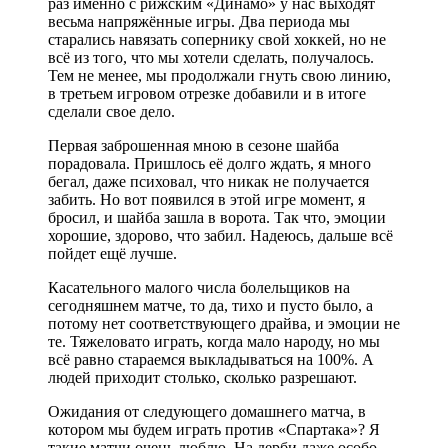
раз именно с рижским «Динамо» у нас выходят
весьма напряжённые игры. Два периода мы
старались навязать сопернику свой хоккей, но не
всё из того, что мы хотели сделать, получалось.
Тем не менее, мы продолжали гнуть свою линию,
в третьем игровом отрезке добавили и в итоге
сделали свое дело.
Первая заброшенная мною в сезоне шайба
порадовала. Пришлось её долго ждать, я много
бегал, даже психовал, что никак не получается
забить. Но вот появился в этой игре момент, я
бросил, и шайба зашла в ворота. Так что, эмоции
хорошие, здорово, что забил. Надеюсь, дальше всё
пойдет ещё лучше.
Касательного малого числа болельщиков на
сегодняшнем матче, то да, тихо и пусто было, а
потому нет соответствующего драйва, и эмоции не
те. Тяжеловато играть, когда мало народу, но мы
всё равно стараемся выкладываться на 100%. А
людей приходит столько, сколько разрешают.
Ожидания от следующего домашнего матча, в
котором мы будем играть против «Спартака»? Я
такие матчи очень люблю. На дерби даже особо