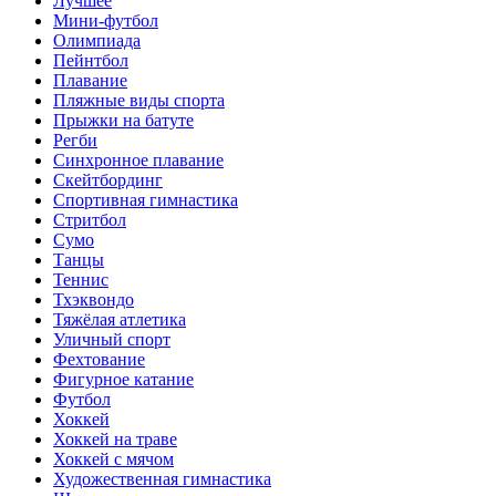
Лучшее
Мини-футбол
Олимпиада
Пейнтбол
Плавание
Пляжные виды спорта
Прыжки на батуте
Регби
Синхронное плавание
Скейтбординг
Спортивная гимнастика
Стритбол
Сумо
Танцы
Теннис
Тхэквондо
Тяжёлая атлетика
Уличный спорт
Фехтование
Фигурное катание
Футбол
Хоккей
Хоккей на траве
Хоккей с мячом
Художественная гимнастика