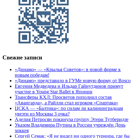
Свежие записи
«Динамо» — «Крылья Советов»: в новой форме к
новым победам!
«Динамо» представило в ГУМе новую форму от Bosco
Евгения Медведева и Ильдар Гайнутдинов примут
участие в Young Star Ballet в Японии
Трансферы КХЛ: Просветов пополнил состав
«Авангарда», а Райлли стал игроком «Спартака»
ЦСКА — «Балтика»: по силам ли калининградцам
увезти из Москвы 3 очка?
Аделия Петросян покинула группу Этери Тутберидзе
Указом Владимира Путина в России учреждён День
хоккея
Сергей Семак: «Я не видел ни одного турнира, где бы