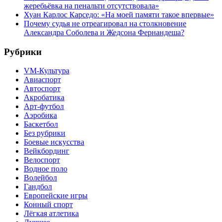
жеребьёвка на пенальти отсутствовала»
Хуан Карлос Карседо: «На моей памяти такое впервые»
Почему судья не отреагировал на столкновение
Александра Соболева и Жедсона Фернандеша?
Рубрики
VM-Культура
Авиаспорт
Автоспорт
Акробатика
Арт-футбол
Аэробика
Баскетбол
Без рубрики
Боевые искусства
Вейкбординг
Велоспорт
Водное поло
Волейбол
Гандбол
Европейские игры
Конный спорт
Лёгкая атлетика