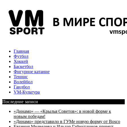
Главная
Футбол
Хоккей
Баскетбол
Фигурное катание
Теннис
Волейбол
Гандбол
VM-Культура
Последние записи
«Динамо» — «Крылья Советов»: в новой форме к
новым победам!
«Динамо» представило в ГУМе новую форму от Bosco
Евгения Медведева и Ильдар Гайнутдинов примут