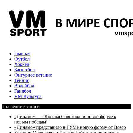
Главная
Футбол
Хоккей
Баскетбол
Фигурное катание
Теннис
Волейбол
Гандбол
VM-Культура
Последние записи
«Динамо» — «Крылья Советов»: в новой форме к
новым победам!
«Динамо» представило в ГУМе новую форму от Bosco
Евгения Медведева и Ильдар Гайнутдинов примут