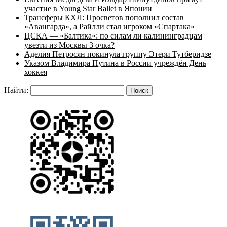
участие в Young Star Ballet в Японии
Трансферы КХЛ: Просветов пополнил состав
«Авангарда», а Райлли стал игроком «Спартака»
ЦСКА — «Балтика»: по силам ли калининградцам
увезти из Москвы 3 очка?
Аделия Петросян покинула группу Этери Тутберидзе
Указом Владимира Путина в России учреждён День
хоккея
Найти: