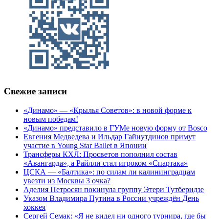
Свежие записи
«Динамо» — «Крылья Советов»: в новой форме к
новым победам!
«Динамо» представило в ГУМе новую форму от Bosco
Евгения Медведева и Ильдар Гайнутдинов примут
участие в Young Star Ballet в Японии
Трансферы КХЛ: Просветов пополнил состав
«Авангарда», а Райлли стал игроком «Спартака»
ЦСКА — «Балтика»: по силам ли калининградцам
увезти из Москвы 3 очка?
Аделия Петросян покинула группу Этери Тутберидзе
Указом Владимира Путина в России учреждён День
хоккея
Сергей Семак: «Я не видел ни одного турнира, где бы