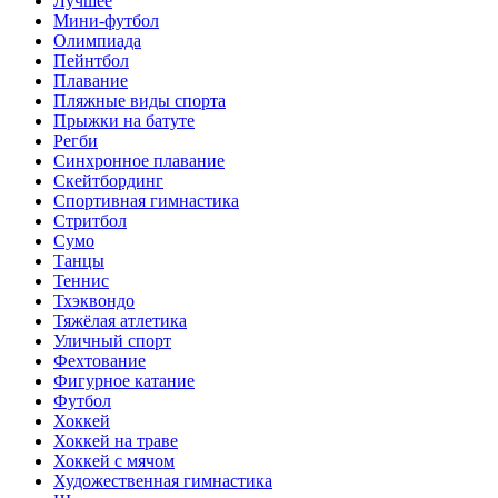
Лучшее
Мини-футбол
Олимпиада
Пейнтбол
Плавание
Пляжные виды спорта
Прыжки на батуте
Регби
Синхронное плавание
Скейтбординг
Спортивная гимнастика
Стритбол
Сумо
Танцы
Теннис
Тхэквондо
Тяжёлая атлетика
Уличный спорт
Фехтование
Фигурное катание
Футбол
Хоккей
Хоккей на траве
Хоккей с мячом
Художественная гимнастика