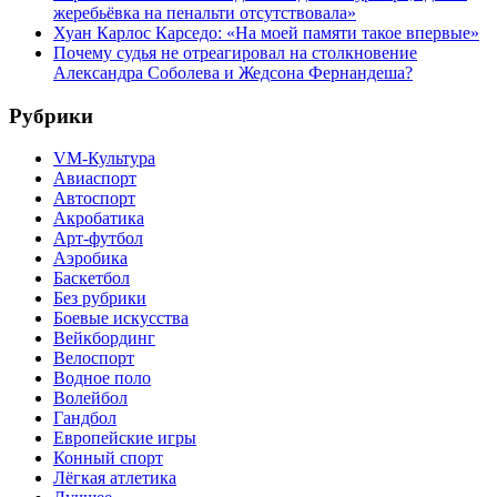
жеребьёвка на пенальти отсутствовала»
Хуан Карлос Карседо: «На моей памяти такое впервые»
Почему судья не отреагировал на столкновение
Александра Соболева и Жедсона Фернандеша?
Рубрики
VM-Культура
Авиаспорт
Автоспорт
Акробатика
Арт-футбол
Аэробика
Баскетбол
Без рубрики
Боевые искусства
Вейкбординг
Велоспорт
Водное поло
Волейбол
Гандбол
Европейские игры
Конный спорт
Лёгкая атлетика