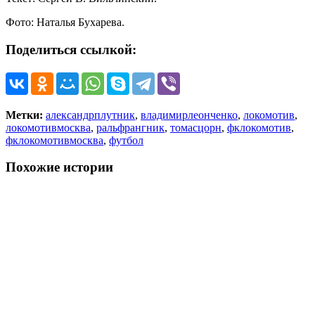
Фото: Наталья Бухарева.
Поделиться ссылкой:
Метки:
александрплутник
,
владимирлеонченко
,
локомотив
,
локомотивмосква
,
ральфрангник
,
томасцорн
,
фклокомотив
,
фклокомотивмосква
,
футбол
Похожие истории