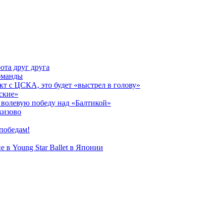
ота друг друга
оманды
кт с ЦСКА, это будет «выстрел в голову»
ские»
волевую победу над «Балтикой»
кизово
победам!
 в Young Star Ballet в Японии