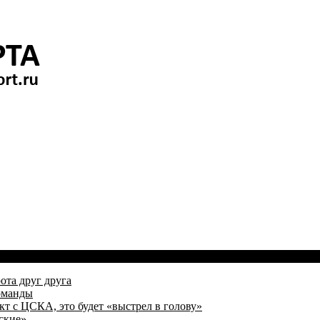
ота друг друга
оманды
кт с ЦСКА, это будет «выстрел в голову»
ские»