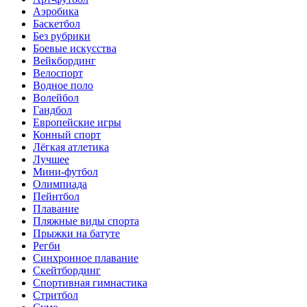
Аэробика
Баскетбол
Без рубрики
Боевые искусства
Вейкбординг
Велоспорт
Водное поло
Волейбол
Гандбол
Европейские игры
Конный спорт
Лёгкая атлетика
Лучшее
Мини-футбол
Олимпиада
Пейнтбол
Плавание
Пляжные виды спорта
Прыжки на батуте
Регби
Синхронное плавание
Скейтбординг
Спортивная гимнастика
Стритбол