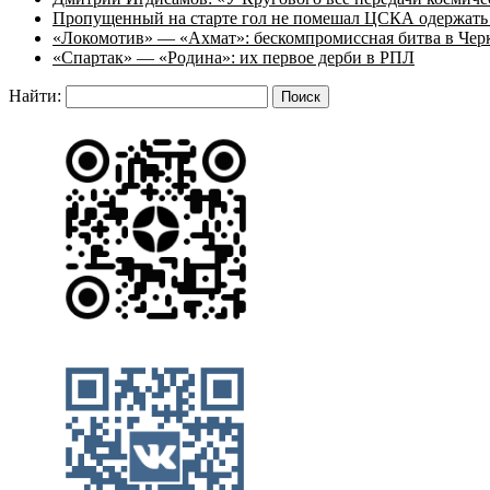
Пропущенный на старте гол не помешал ЦСКА одержать 
«Локомотив» — «Ахмат»: бескомпромиссная битва в Чер
«Спартак» — «Родина»: их первое дерби в РПЛ
Найти: