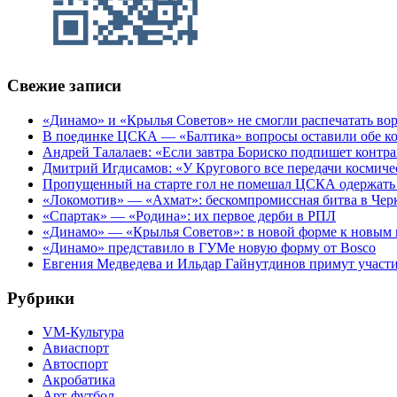
Свежие записи
«Динамо» и «Крылья Советов» не смогли распечатать вор
В поединке ЦСКА — «Балтика» вопросы оставили обе к
Андрей Талалаев: «Если завтра Бориско подпишет контра
Дмитрий Игдисамов: «У Кругового все передачи космиче
Пропущенный на старте гол не помешал ЦСКА одержать 
«Локомотив» — «Ахмат»: бескомпромиссная битва в Чер
«Спартак» — «Родина»: их первое дерби в РПЛ
«Динамо» — «Крылья Советов»: в новой форме к новым 
«Динамо» представило в ГУМе новую форму от Bosco
Евгения Медведева и Ильдар Гайнутдинов примут участие
Рубрики
VM-Культура
Авиаспорт
Автоспорт
Акробатика
Арт-футбол