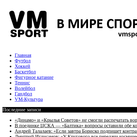
Главная
Футбол
Хоккей
Баскетбол
Фигурное катание
Теннис
Волейбол
Гандбол
VM-Культура
Последние записи
«Динамо» и «Крылья Советов» не смогли распечатать вор
В поединке ЦСКА — «Балтика» вопросы оставили обе к
Андрей Талалаев: «Если завтра Бориско подпишет контра
Дмитрий Игдисамов: «У Кругового все передачи космиче