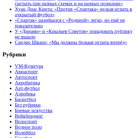
сыграть при разных схемах и на разных позициях»
Хуан Диас Кинта: «Против «Спартака» нельзя играть в
открытый футбол»
«Спартак» разобрался с «Родиной» легко, но ещё не
показательно
У «Динамо» и «Крыльев Советов» порадовать публику
не вышло
Сандро Шварц: «Мы должны больше играть вперёд»
Рубрики
VM-Культура
Авиаспорт
Автоспорт
Акробатика
Арт-футбол
Аэробика
Баскетбол
Без рубрики
Боевые искусства
Вейкбординг
Велоспорт
Водное поло
Волейбол