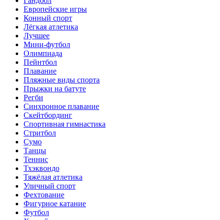
Гандбол
Европейские игры
Конный спорт
Лёгкая атлетика
Лучшее
Мини-футбол
Олимпиада
Пейнтбол
Плавание
Пляжные виды спорта
Прыжки на батуте
Регби
Синхронное плавание
Скейтбординг
Спортивная гимнастика
Стритбол
Сумо
Танцы
Теннис
Тхэквондо
Тяжёлая атлетика
Уличный спорт
Фехтование
Фигурное катание
Футбол