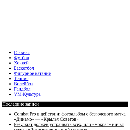
Главная
Футбол
Хоккей
Баскетбол
Фигурное катание
Теннис
Волейбол
Гандбол
VM-Культура
Последние записи
Combat Pro в действии: фотоальбом с безголевого матча
«Динамо» — «Крылья Советов»
Результат должен устраивать всех, или «мокрая» ничья
между «Локомотивом» и «Ахматом»