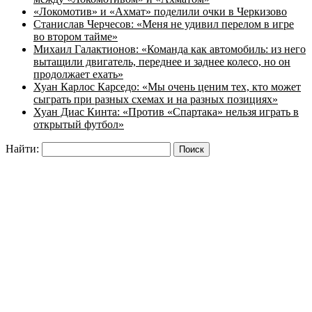
«Локомотив» и «Ахмат» поделили очки в Черкизово
Станислав Черчесов: «Меня не удивил перелом в игре
во втором тайме»
Михаил Галактионов: «Команда как автомобиль: из него
вытащили двигатель, переднее и заднее колесо, но он
продолжает ехать»
Хуан Карлос Карседо: «Мы очень ценим тех, кто может
сыграть при разных схемах и на разных позициях»
Хуан Диас Кинта: «Против «Спартака» нельзя играть в
открытый футбол»
Найти: