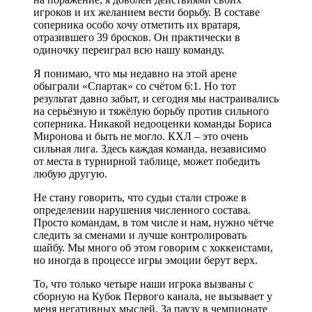
игроков и их желанием вести борьбу. В составе
соперника особо хочу отметить их вратаря,
отразившего 39 бросков. Он практически в
одиночку переиграл всю нашу команду.
Я понимаю, что мы недавно на этой арене
обыграли «Спартак» со счётом 6:1. Но тот
результат давно забыт, и сегодня мы настраивались
на серьёзную и тяжёлую борьбу против сильного
соперника. Никакой недооценки команды Бориса
Миронова и быть не могло. КХЛ – это очень
сильная лига. Здесь каждая команда, независимо
от места в турнирной таблице, может победить
любую другую.
Не стану говорить, что судьи стали строже в
определении нарушения численного состава.
Просто командам, в том числе и нам, нужно чётче
следить за сменами и лучше контролировать
шайбу. Мы много об этом говорим с хоккеистами,
но иногда в процессе игры эмоции берут верх.
То, что только четыре наши игрока вызваны с
сборную на Кубок Первого канала, не вызывает у
меня негативных мыслей. За паузу в чемпионате