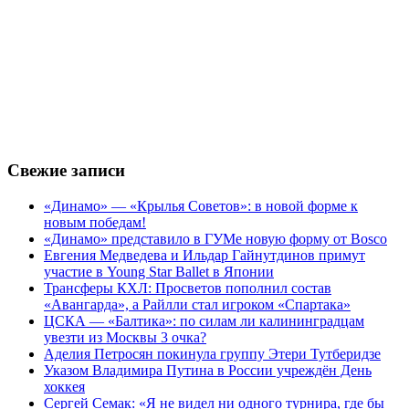
Свежие записи
«Динамо» — «Крылья Советов»: в новой форме к
новым победам!
«Динамо» представило в ГУМе новую форму от Bosco
Евгения Медведева и Ильдар Гайнутдинов примут
участие в Young Star Ballet в Японии
Трансферы КХЛ: Просветов пополнил состав
«Авангарда», а Райлли стал игроком «Спартака»
ЦСКА — «Балтика»: по силам ли калининградцам
увезти из Москвы 3 очка?
Аделия Петросян покинула группу Этери Тутберидзе
Указом Владимира Путина в России учреждён День
хоккея
Сергей Семак: «Я не видел ни одного турнира, где бы