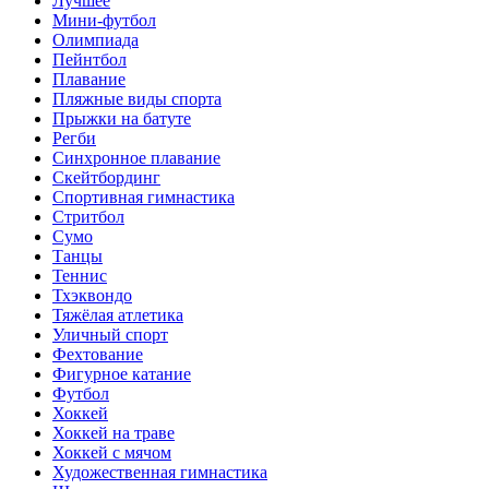
Лучшее
Мини-футбол
Олимпиада
Пейнтбол
Плавание
Пляжные виды спорта
Прыжки на батуте
Регби
Синхронное плавание
Скейтбординг
Спортивная гимнастика
Стритбол
Сумо
Танцы
Теннис
Тхэквондо
Тяжёлая атлетика
Уличный спорт
Фехтование
Фигурное катание
Футбол
Хоккей
Хоккей на траве
Хоккей с мячом
Художественная гимнастика