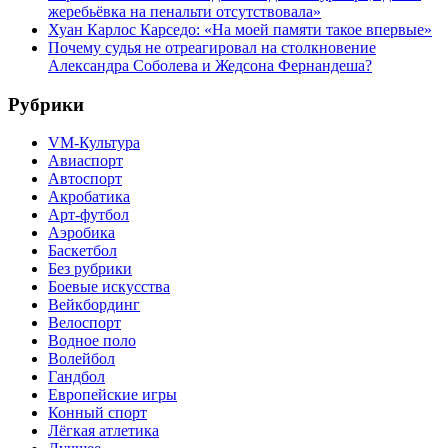
жеребьёвка на пенальти отсутствовала»
Хуан Карлос Карседо: «На моей памяти такое впервые»
Почему судья не отреагировал на столкновение
Александра Соболева и Жедсона Фернандеша?
Рубрики
VM-Культура
Авиаспорт
Автоспорт
Акробатика
Арт-футбол
Аэробика
Баскетбол
Без рубрики
Боевые искусства
Вейкбординг
Велоспорт
Водное поло
Волейбол
Гандбол
Европейские игры
Конный спорт
Лёгкая атлетика