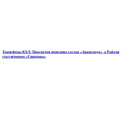
Трансферы КХЛ: Просветов пополнил состав «Авангарда», а Райлли
стал игроком «Спартака»