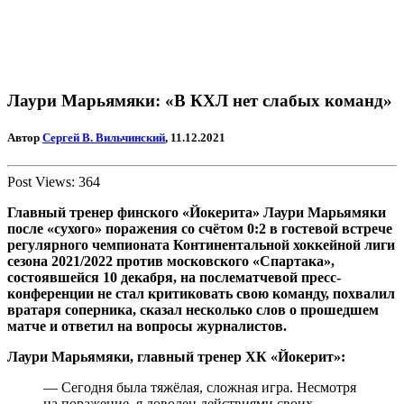
Лаури Марьямяки: «В КХЛ нет слабых команд»
Автор
Сергей В. Вильчинский
, 11.12.2021
Post Views:
364
Главный тренер финского «Йокерита» Лаури Марьямяки
после «сухого» поражения со счётом 0:2 в гостевой встрече
регулярного чемпионата Континентальной хоккейной лиги
сезона 2021/2022 против московского «Спартака»,
состоявшейся 10 декабря, на послематчевой пресс-
конференции не стал критиковать свою команду, похвалил
вратаря соперника, сказал несколько слов о прошедшем
матче и ответил на вопросы журналистов.
Лаури Марьямяки, главный тренер ХК «Йокерит»:
— Сегодня была тяжёлая, сложная игра. Несмотря
на поражение, я доволен действиями своих