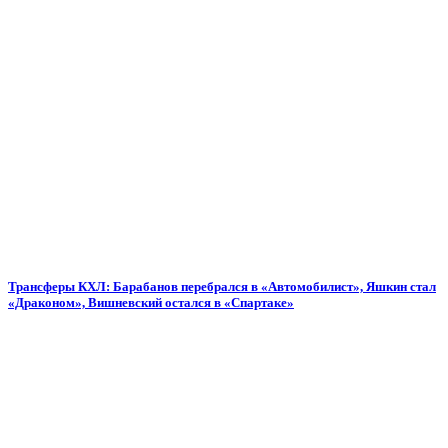
Трансферы КХЛ: Барабанов перебрался в «Автомобилист», Яшкин стал
«Драконом», Вишневский остался в «Спартаке»