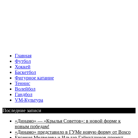
Главная
Футбол
Хоккей
Баскетбол
Фигурное катание
Теннис
Волейбол
Гандбол
VM-Культура
Последние записи
«Динамо» — «Крылья Советов»: в новой форме к
новым победам!
«Динамо» представило в ГУМе новую форму от Bosco
Евгения Медведева и Ильдар Гайнутдинов примут