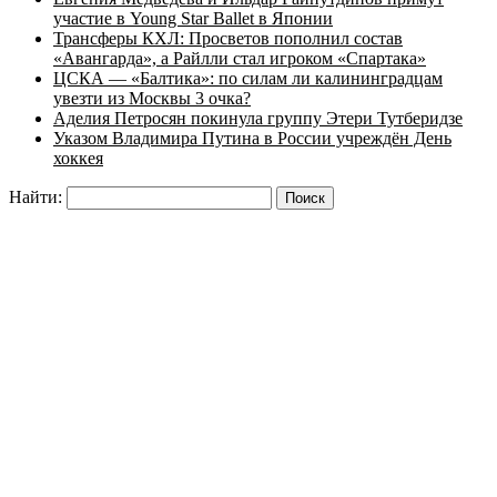
участие в Young Star Ballet в Японии
Трансферы КХЛ: Просветов пополнил состав
«Авангарда», а Райлли стал игроком «Спартака»
ЦСКА — «Балтика»: по силам ли калининградцам
увезти из Москвы 3 очка?
Аделия Петросян покинула группу Этери Тутберидзе
Указом Владимира Путина в России учреждён День
хоккея
Найти: