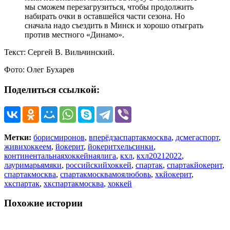
мы сможем перезагрузиться, чтобы продолжить
набирать очки в оставшейся части сезона. Но
сначала надо съездить в Минск и хорошо отыграть
против местного «Динамо».
Текст: Сергей В. Вильчинский.
Фото: Олег Бухарев
Поделиться ссылкой:
Метки:
борисмиронов
,
вперёдзаспартакмосква
,
дсмегаспорт
,
живихоккеем
,
йокерит
,
йокеритхельсинки
,
континентальнаяхоккейнаялига
,
кхл
,
кхл20212022
,
лауримарьямяки
,
российскийхоккей
,
спартак
,
спартакйокерит
,
спартакмосква
,
спартакмосквамоялюбовь
,
хкйокерит
,
хкспартак
,
хкспартакмосква
,
хоккей
Похожие истории