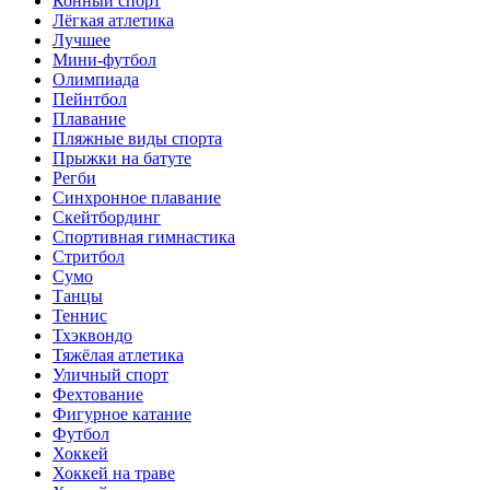
Конный спорт
Лёгкая атлетика
Лучшее
Мини-футбол
Олимпиада
Пейнтбол
Плавание
Пляжные виды спорта
Прыжки на батуте
Регби
Синхронное плавание
Скейтбординг
Спортивная гимнастика
Стритбол
Сумо
Танцы
Теннис
Тхэквондо
Тяжёлая атлетика
Уличный спорт
Фехтование
Фигурное катание
Футбол
Хоккей
Хоккей на траве