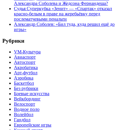
Александра Соболева и Жедсона Фернандеша?
Судья Суперкубка «Зенит» — «Спартак» отказал
красно-белым в праве на жеребьёвку перед
послематчевыми пенальти
Александр Соболев: «Бил туда, куда решил ещё до
игры»
Рубрики
VM-Культура
Авиаспорт
Автоспорт
Акробатика
Арт-футбол
Аэробика
Баскетбол
Без рубрики
Боевые искусства
Вейкбординг
Велоспорт
Водное поло
Волейбол
Гандбол
Европейские игры