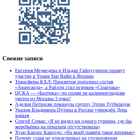
Свежие записи
Евгения Медведева и Ильдар Гайнутдинов примут
участие в Young Star Ballet в Японии
Трансферы КХЛ: Просветов пополнил состав
«Авангарда», а Райлли стал игроком «Спартака»
ЦСКА — «Балтика»: по силам ли калининградцам
увезти из Москвы 3 очка?
Аделия Петросян покинула группу Этери Тутберидзе
Указом Владимира Путина в России учреждён День
хоккея
Сергей Семак: «Я не видел ни одного турнира, где бы
жеребьёвка на пенальти отсутствовала»
Хуан Карлос Карседо: «На моей памяти такое впервые»
Почему судья не отреагировал на столкновение