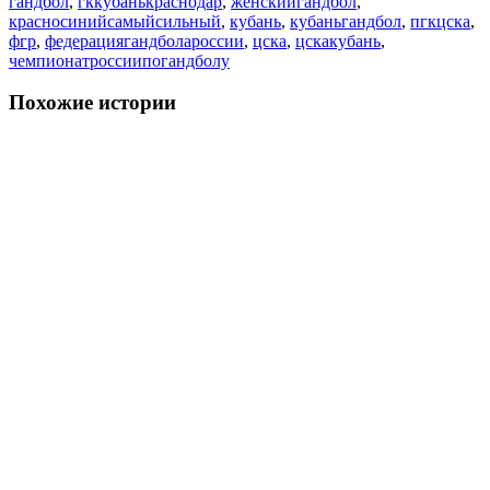
гандбол
,
гккубанькраснодар
,
женскийгандбол
,
красносинийсамыйсильный
,
кубань
,
кубаньгандбол
,
пгкцска
,
фгр
,
федерациягандболароссии
,
цска
,
цскакубань
,
чемпионатроссиипогандболу
Похожие истории