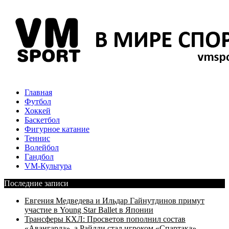
Главная
Футбол
Хоккей
Баскетбол
Фигурное катание
Теннис
Волейбол
Гандбол
VM-Культура
Последние записи
Евгения Медведева и Ильдар Гайнутдинов примут
участие в Young Star Ballet в Японии
Трансферы КХЛ: Просветов пополнил состав
«Авангарда», а Райлли стал игроком «Спартака»