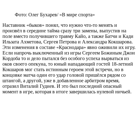
Фото: Олег Бухарев/ «В мире спорта»
Наставник «быков» понял, что нужно что-то менять и
произвёл в середине тайма сразу три замены, выпустив на
поле вместо получившего травму Кайо, а также Батчи и Кади
Ильзата Ахметова, Сергея Петрова и Александра Кокшарова.
Эти изменения в составе «Краснодара» явно оживили их игру.
Если напрочь выключенный из игры Сергеем Божиным Джон
Кордоба то и дело пытался без особого успеха вырваться из
оков своего опекуна, то юный нападающий гостей 18-летний
Кокшаров мог стать истинным героем этой встречи, но в
концовке матча один его удар головой пришёлся рядом со
штангой, а другой, уже в добавленное арбитром время,
отразил Виталий Гудиев. И это был последний опасный
момент в игре, которая в итоге завершилась нулевой ничьей.