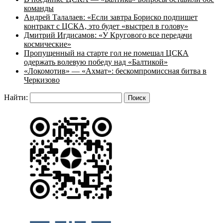
команды
Андрей Талалаев: «Если завтра Бориско подпишет
контракт с ЦСКА, это будет «выстрел в голову»
Дмитрий Игдисамов: «У Кругового все передачи
космические»
Пропущенный на старте гол не помешал ЦСКА
одержать волевую победу над «Балтикой»
«Локомотив» — «Ахмат»: бескомпромиссная битва в
Черкизово
Найти: