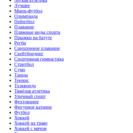
Лёгкая атлетика
Лучшее
Мини-футбол
Олимпиада
Пейнтбол
Плавание
Пляжные виды спорта
Прыжки на батуте
Регби
Синхронное плавание
Скейтбординг
Спортивная гимнастика
Стритбол
Сумо
Танцы
Теннис
Тхэквондо
Тяжёлая атлетика
Уличный спорт
Фехтование
Фигурное катание
Футбол
Хоккей
Хоккей на траве
Хоккей с мячом