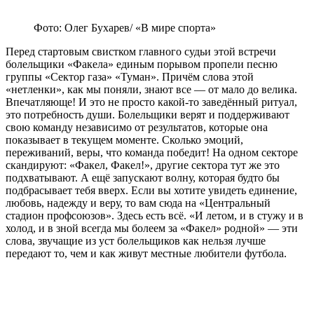
Фото: Олег Бухарев/ «В мире спорта»
Перед стартовым свистком главного судьи этой встречи
болельщики «Факела» единым порывом пропели песню
группы «Сектор газа» «Туман». Причём слова этой
«нетленки», как мы поняли, знают все — от мало до велика.
Впечатляюще! И это не просто какой-то заведённый ритуал,
это потребность души. Болельщики верят и поддерживают
свою команду независимо от результатов, которые она
показывает в текущем моменте. Сколько эмоций,
переживаний, веры, что команда победит! На одном секторе
скандируют: «Факел, Факел!», другие сектора тут же это
подхватывают. А ещё запускают волну, которая будто бы
подбрасывает тебя вверх. Если вы хотите увидеть единение,
любовь, надежду и веру, то вам сюда на «Центральный
стадион профсоюзов». Здесь есть всё. «И летом, и в стужу и в
холод, и в зной всегда мы болеем за «Факел» родной» — эти
слова, звучащие из уст болельщиков как нельзя лучше
передают то, чем и как живут местные любители футбола.