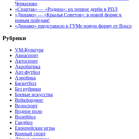
Черкизово
«Спартак» — «Родина»: их первое дерби в РПЛ
«Динамо» — «Крылья Советов»: в новой форме к
новым победам!
«Динамо» представило в ГУМе новую форму от Bosco
Рубрики
VM-Культура
Авиаспорт
Автоспорт
Акробатика
Арт-футбол
Аэробика
Баскетбол
Без рубрики
Боевые искусства
Вейкбординг
Велоспорт
Водное поло
Волейбол
Гандбол
Европейские игры
Конный спорт