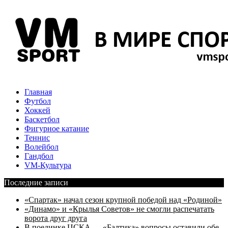
Главная
Футбол
Хоккей
Баскетбол
Фигурное катание
Теннис
Волейбол
Гандбол
VM-Культура
Последние записи
«Спартак» начал сезон крупной победой над «Родиной»
«Динамо» и «Крылья Советов» не смогли распечатать
ворота друг друга
В поединке ЦСКА — «Балтика» вопросы оставили обе