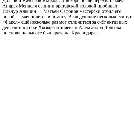
Долгов и Вячеслав Якимов. А вскоре после перехвата мяча
Андрея Менделя с линии вратарской головой пробивал
Ильнур Альшин — Матвей Сафонов мастерски отбил его
ногой — мяч полетел в штангу. В следующие несколько минут
«Факел» ещё несколько раз мог отличиться за счёт активных
действий в атаке Хызыра Аппаева и Александра Долгова —
но снова на высоте был вратарь «Краснодара».