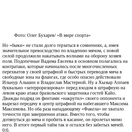
Фото: Олег Бухарев/ «В мире спорта»
Но «быки» не стали долго терзаться в сомнениях, а, имея
значительное превосходство по владению мячом, с новой
силой продолжили накатывать волнами на оборону хозяев
поля. Подопечные Вадима Евсеева в основном полагались на
контратаки, которые начинались после многочисленных
перехватов у своей штрафной и быстрых переводов мяча в
свободные зона на флангах, где особо опасно действовали
Ильнур Альшин и Владислав Мастерной. Ну а Хызыр Аппаев
буквально «затерроризировал» перед входом в штрафную на
левом краю атаки бразильского защитника гостей Кайо.
Дважды подряд он финтами «накрутил» своего оппонента и
вырезал передачу в центр штрафной на набегавшего Максима
Максимова. Но оба раза нападающему «Факела» не хватало
точности при завершении атаки. Вместо того, чтобы
дотянуться до мяча и пробить в касание, он пролетал мимо
него. В итоге первый тайм так и остался без забитых мячей.
0:0.