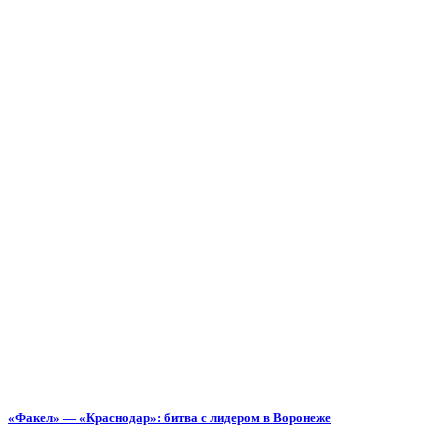
«Факел» — «Краснодар»: битва с лидером в Воронеже