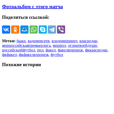
Фотоальбом с этого матча
Поделиться ссылкой:
Метки:
быки
,
вадимевсеев
,
владимиривич
,
краснодар
,
мирроссийскаяпремьерлига
,
миррпл
,
огоньтвоейдуши
,
российскийфутбол
,
рпл
,
факел
,
факелворонеж
,
фккраснодар
,
фкфакел
,
фкфакелворонеж
,
футбол
Похожие истории