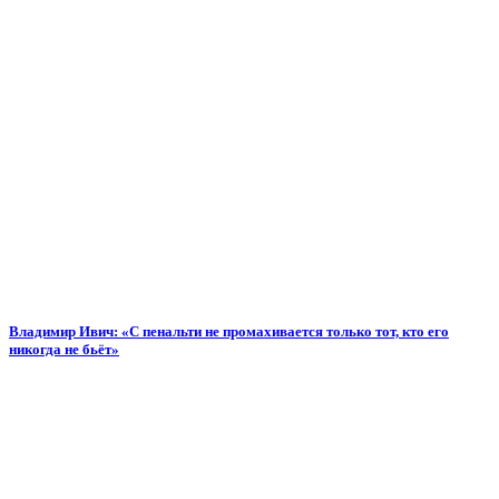
Владимир Ивич: «С пенальти не промахивается только тот, кто его
никогда не бьёт»