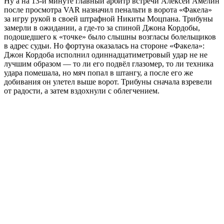
Ну а на 13-й минуте главный арбитр встречи Алексей Амелин
после просмотра VAR назначил пенальти в ворота «Факела»
за игру рукой в своей штрафной Никиты Моцпана. Трибуны
замерли в ожидании, а где-то за спиной Джона Кордобы,
подошедшего к «точке» было слышны возгласы болельщиков
в адрес судьи. Но фортуна оказалась на стороне «Факела»:
Джон Кордоба исполнил одиннадцатиметровый удар не не
лучшим образом — то ли его подвёл глазомер, то ли техника
удара помешала, но мяч попал в штангу, а после его же
добивания он улетел выше ворот. Трибуны сначала взревели
от радости, а затем вздохнули с облегчением.