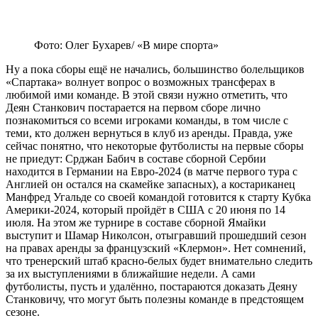
Фото: Олег Бухарев/ «В мире спорта»
Ну а пока сборы ещё не начались, большинство болельщиков
«Спартака» волнует вопрос о возможных трансферах в
любимой ими команде. В этой связи нужно отметить, что
Деян Станкович постарается на первом сборе лично
познакомиться со всеми игроками команды, в том числе с
теми, кто должен вернуться в клуб из аренды. Правда, уже
сейчас понятно, что некоторые футболисты на первые сборы
не приедут: Срджан Бабич в составе сборной Сербии
находится в Германии на Евро-2024 (в матче первого тура с
Англией он остался на скамейке запасных), а костариканец
Манфред Угальде со своей командой готовится к старту Кубка
Америки-2024, который пройдёт в США с 20 июня по 14
июля. На этом же турнире в составе сборной Ямайки
выступит и Шамар Николсон, отыгравший прошедший сезон
на правах аренды за французский «Клермон». Нет сомнений,
что тренерский штаб красно-белых будет внимательно следить
за их выступлениями в ближайшие недели. А сами
футболисты, пусть и удалённо, постараются доказать Деяну
Станковичу, что могут быть полезны команде в предстоящем
сезоне.