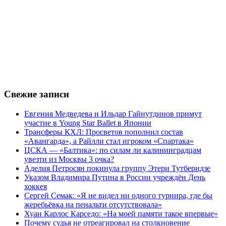
Свежие записи
Евгения Медведева и Ильдар Гайнутдинов примут
участие в Young Star Ballet в Японии
Трансферы КХЛ: Просветов пополнил состав
«Авангарда», а Райлли стал игроком «Спартака»
ЦСКА — «Балтика»: по силам ли калининградцам
увезти из Москвы 3 очка?
Аделия Петросян покинула группу Этери Тутберидзе
Указом Владимира Путина в России учреждён День
хоккея
Сергей Семак: «Я не видел ни одного турнира, где бы
жеребьёвка на пенальти отсутствовала»
Хуан Карлос Карседо: «На моей памяти такое впервые»
Почему судья не отреагировал на столкновение