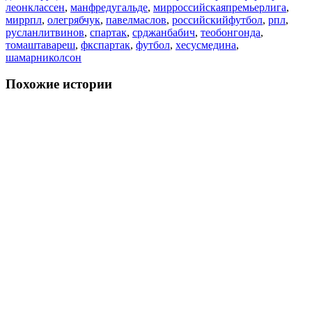
леонклассен
,
манфредугальде
,
мирроссийскаяпремьерлига
,
миррпл
,
олегрябчук
,
павелмаслов
,
российскийфутбол
,
рпл
,
русланлитвинов
,
спартак
,
срджанбабич
,
теобонгонда
,
томаштавареш
,
фкспартак
,
футбол
,
хесусмедина
,
шамарниколсон
Похожие истории