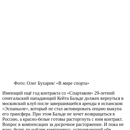
Фото: Олег Бухарев/ «В мире спорта»
Имеющий ещё год контракта со «Спартаком» 29-летний
сенегальский нападающий Кейта Бальде должен вернуться в
московский клуб после завершившейся аренды в испанском
«Эспаньоле», который не стал активировать опцию выкупа
его трансфера. При этом Бальде не хочет возвращаться в
Россию, а красно-белые готовы расторгнуть с ним контракт.
Вопрос в компенсации за досрочное расторжение. И пока не
ясно, будет ли найден компромисс, устраивающий обе