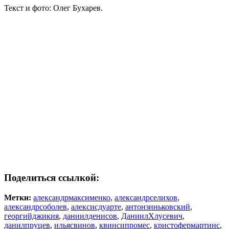
Текст и фото: Олег Бухарев.
Поделиться ссылкой:
Метки:
александрмаксименко
,
александрселихов
,
александрсоболев
,
алексисдуарте
,
антонзиньковский
,
георгийджикия
,
даниилденисов
,
ДаниилХлусевич
,
данилпруцев
,
ильясвинов
,
квинсипромес
,
кристофермартинс
,