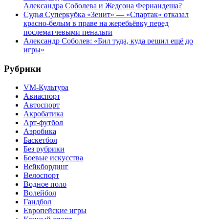
Александра Соболева и Жедсона Фернандеша?
Судья Суперкубка «Зенит» — «Спартак» отказал
красно-белым в праве на жеребьёвку перед
послематчевыми пенальти
Александр Соболев: «Бил туда, куда решил ещё до
игры»
Рубрики
VM-Культура
Авиаспорт
Автоспорт
Акробатика
Арт-футбол
Аэробика
Баскетбол
Без рубрики
Боевые искусства
Вейкбординг
Велоспорт
Водное поло
Волейбол
Гандбол
Европейские игры