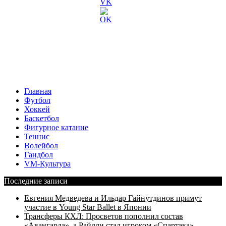
Главная
Футбол
Хоккей
Баскетбол
Фигурное катание
Теннис
Волейбол
Гандбол
VM-Культура
Последние записи
Евгения Медведева и Ильдар Гайнутдинов примут
участие в Young Star Ballet в Японии
Трансферы КХЛ: Просветов пополнил состав
«Авангарда», а Райлли стал игроком «Спартака»