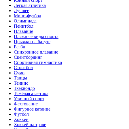
Конный спорт
Лёгкая атлетика
Лучшее
Мини-футбол
Олимпиада
Пейнтбол
Плавание
Пляжные виды спорта
Прыжки на батуте
Регби
Синхронное плавание
Скейтбординг
Спортивная гимнастика
Стритбол
Сумо
Танцы
Теннис
Тхэквондо
Тяжёлая атлетика
Уличный спорт
Фехтование
Фигурное катание
Футбол
Хоккей
Хоккей на траве