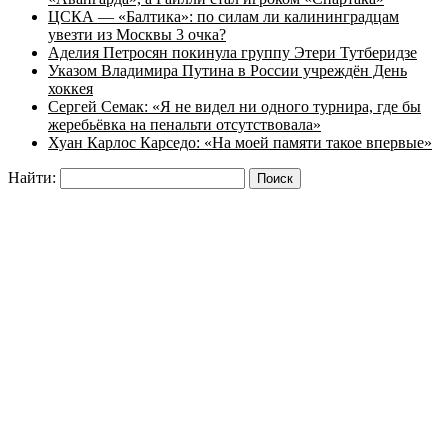
ЦСКА — «Балтика»: по силам ли калининградцам
увезти из Москвы 3 очка?
Аделия Петросян покинула группу Этери Тутберидзе
Указом Владимира Путина в России учреждён День
хоккея
Сергей Семак: «Я не видел ни одного турнира, где бы
жеребьёвка на пенальти отсутствовала»
Хуан Карлос Карседо: «На моей памяти такое впервые»
Найти: