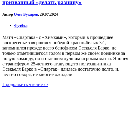
призванный «делать разницу»
Автор
Олег Бухарев
, 29.07.2024
Футбол
Матч «Спартака» с «Химками», который в прошедшее
воскресенье завершился победой красно-белых 3:1,
запомнился прежде всего бенефисом Эсекьеля Барко, не
только отметившегося голом в первом же своём поединке за
новую команду, но и ставшим лучшим игроком матча. Эпопея
с трансфером 25-летнего атакующего полузащитника
Эсекьеля Барко в «Спартак» длилась достаточно долго, и,
честно говоря, не многие ожидали
Продолжить чтение › ›