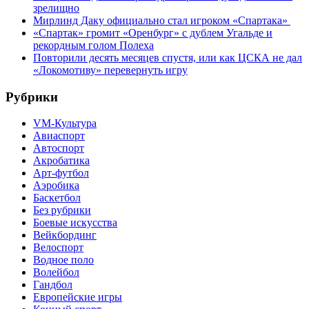
зрелищно
Мирлинд Даку официально стал игроком «Спартака»
«Спартак» громит «Оренбург» с дублем Угальде и
рекордным голом Полеха
Повторили десять месяцев спустя, или как ЦСКА не дал
«Локомотиву» перевернуть игру
Рубрики
VM-Культура
Авиаспорт
Автоспорт
Акробатика
Арт-футбол
Аэробика
Баскетбол
Без рубрики
Боевые искусства
Вейкбординг
Велоспорт
Водное поло
Волейбол
Гандбол
Европейские игры