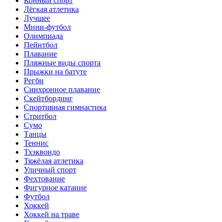
Конный спорт
Лёгкая атлетика
Лучшее
Мини-футбол
Олимпиада
Пейнтбол
Плавание
Пляжные виды спорта
Прыжки на батуте
Регби
Синхронное плавание
Скейтбординг
Спортивная гимнастика
Стритбол
Сумо
Танцы
Теннис
Тхэквондо
Тяжёлая атлетика
Уличный спорт
Фехтование
Фигурное катание
Футбол
Хоккей
Хоккей на траве