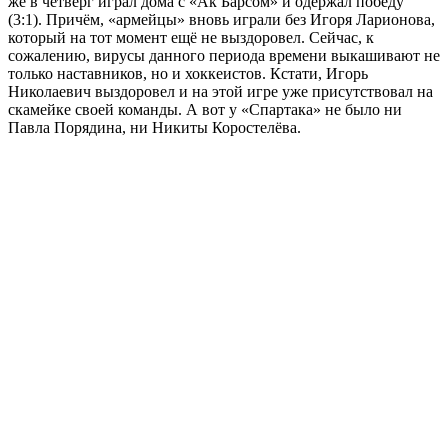
же в четверг играл дома с «Ак Барсом» и одержал победу
(3:1). Причём, «армейцы» вновь играли без Игоря Ларионова,
который на тот момент ещё не выздоровел. Сейчас, к
сожалению, вирусы данного периода времени выкашивают не
только наставников, но и хоккеистов. Кстати, Игорь
Николаевич выздоровел и на этой игре уже присутствовал на
скамейке своей команды. А вот у «Спартака» не было ни
Павла Порядина, ни Никиты Коростелёва.