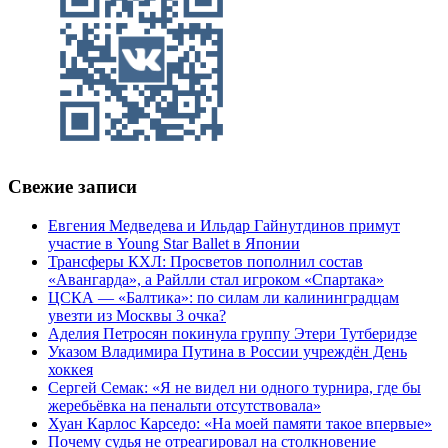
Свежие записи
Евгения Медведева и Ильдар Гайнутдинов примут
участие в Young Star Ballet в Японии
Трансферы КХЛ: Просветов пополнил состав
«Авангарда», а Райлли стал игроком «Спартака»
ЦСКА — «Балтика»: по силам ли калининградцам
увезти из Москвы 3 очка?
Аделия Петросян покинула группу Этери Тутберидзе
Указом Владимира Путина в России учреждён День
хоккея
Сергей Семак: «Я не видел ни одного турнира, где бы
жеребьёвка на пенальти отсутствовала»
Хуан Карлос Карседо: «На моей памяти такое впервые»
Почему судья не отреагировал на столкновение