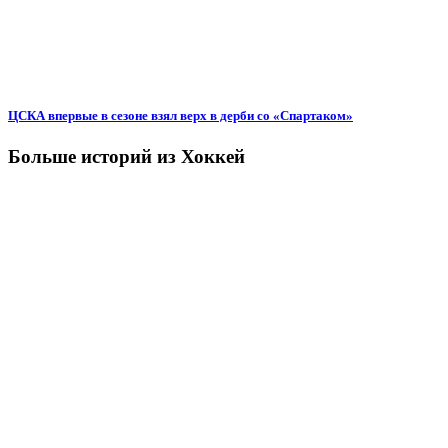
ЦСКА впервые в сезоне взял верх в дерби со «Спартаком»
Больше историй из Хоккей