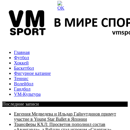
Главная
Футбол
Хоккей
Баскетбол
Фигурное катание
Теннис
Волейбол
Гандбол
VM-Культура
Последние записи
Евгения Медведева и Ильдар Гайнутдинов примут
участие в Young Star Ballet в Японии
Трансферы КХЛ: Просветов пополнил состав
«Авангарда», а Райлли стал игроком «Спартака»