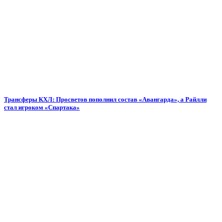
Трансферы КХЛ: Просветов пополнил состав «Авангарда», а Райлли
стал игроком «Спартака»