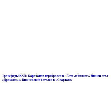
Трансферы КХЛ: Барабанов перебрался в «Автомобилист», Яшкин стал
«Драконом», Вишневский остался в «Спартаке»