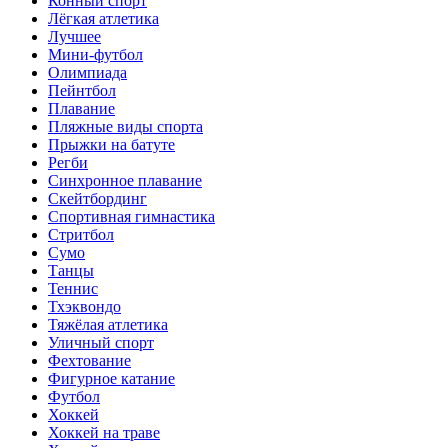
Конный спорт
Лёгкая атлетика
Лучшее
Мини-футбол
Олимпиада
Пейнтбол
Плавание
Пляжные виды спорта
Прыжки на батуте
Регби
Синхронное плавание
Скейтбординг
Спортивная гимнастика
Стритбол
Сумо
Танцы
Теннис
Тхэквондо
Тяжёлая атлетика
Уличный спорт
Фехтование
Фигурное катание
Футбол
Хоккей
Хоккей на траве