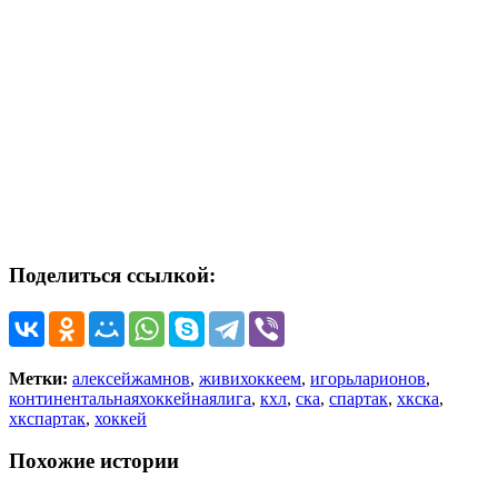
Поделиться ссылкой:
Метки:
алексейжамнов
,
живихоккеем
,
игорьларионов
,
континентальнаяхоккейнаялига
,
кхл
,
ска
,
спартак
,
хкска
,
хкспартак
,
хоккей
Похожие истории