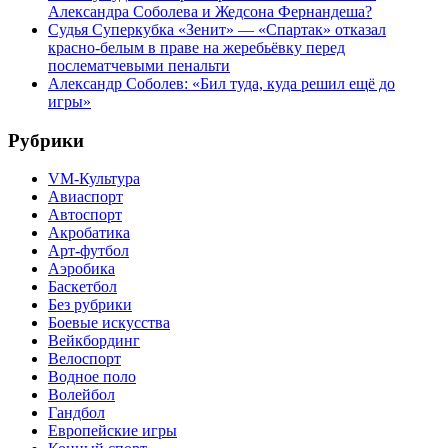
Александра Соболева и Жедсона Фернандеша?
Судья Суперкубка «Зенит» — «Спартак» отказал
красно-белым в праве на жеребьёвку перед
послематчевыми пенальти
Александр Соболев: «Бил туда, куда решил ещё до
игры»
Рубрики
VM-Культура
Авиаспорт
Автоспорт
Акробатика
Арт-футбол
Аэробика
Баскетбол
Без рубрики
Боевые искусства
Вейкбординг
Велоспорт
Водное поло
Волейбол
Гандбол
Европейские игры