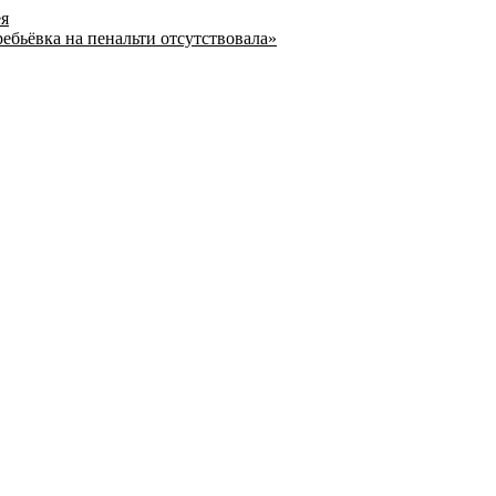
ея
ребьёвка на пенальти отсутствовала»