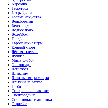
Аэробика
Баскетбол
Без рубрики
Боевые искусства
Вейкбординг
Велоспорт
Водное поло
Волейбол
Гандбол
Европейские игры
Конный спорт
Лёгкая атлетика
Лучшее
Мини-футбол
Олимпиада
Пейнтбол
Плавание
Пляжные виды спорта
Прыжки на батуте
Регби
Синхронное плавание
Скейтбординг
Спортивная гимнастика
Стритбол