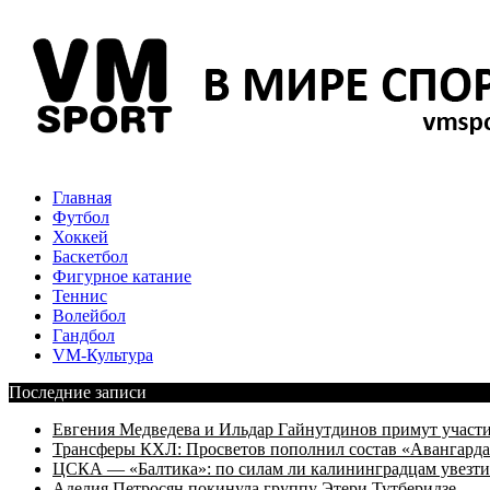
Главная
Футбол
Хоккей
Баскетбол
Фигурное катание
Теннис
Волейбол
Гандбол
VM-Культура
Последние записи
Евгения Медведева и Ильдар Гайнутдинов примут участие
Трансферы КХЛ: Просветов пополнил состав «Авангарда»
ЦСКА — «Балтика»: по силам ли калининградцам увезти
Аделия Петросян покинула группу Этери Тутберидзе