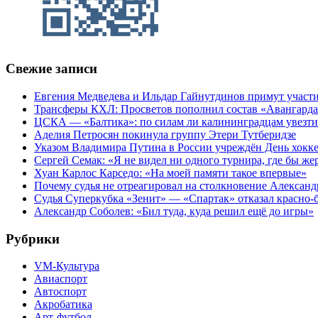
Свежие записи
Евгения Медведева и Ильдар Гайнутдинов примут участие
Трансферы КХЛ: Просветов пополнил состав «Авангарда»
ЦСКА — «Балтика»: по силам ли калининградцам увезти
Аделия Петросян покинула группу Этери Тутберидзе
Указом Владимира Путина в России учреждён День хокк
Сергей Семак: «Я не видел ни одного турнира, где бы же
Хуан Карлос Карседо: «На моей памяти такое впервые»
Почему судья не отреагировал на столкновение Алексан
Судья Суперкубка «Зенит» — «Спартак» отказал красно-
Александр Соболев: «Бил туда, куда решил ещё до игры»
Рубрики
VM-Культура
Авиаспорт
Автоспорт
Акробатика
Арт-футбол