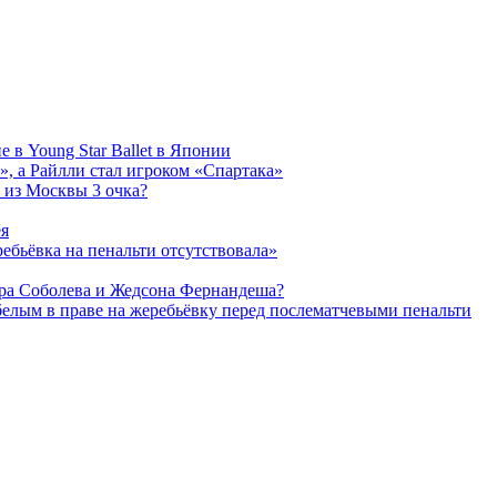
 в Young Star Ballet в Японии
, а Райлли стал игроком «Спартака»
 из Москвы 3 очка?
ея
ребьёвка на пенальти отсутствовала»
дра Соболева и Жедсона Фернандеша?
белым в праве на жеребьёвку перед послематчевыми пенальти