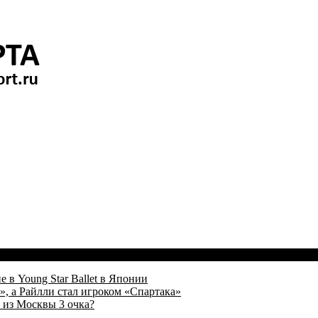
 в Young Star Ballet в Японии
, а Райлли стал игроком «Спартака»
 из Москвы 3 очка?