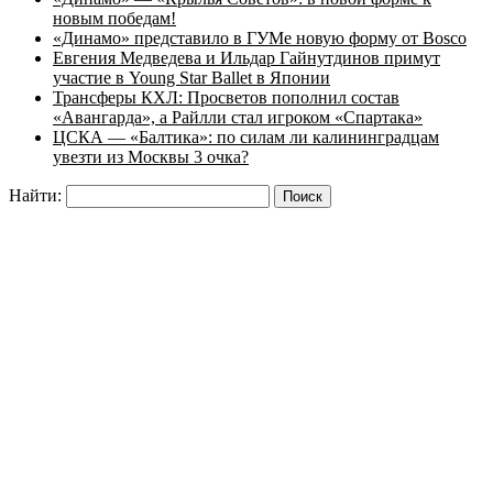
новым победам!
«Динамо» представило в ГУМе новую форму от Bosco
Евгения Медведева и Ильдар Гайнутдинов примут
участие в Young Star Ballet в Японии
Трансферы КХЛ: Просветов пополнил состав
«Авангарда», а Райлли стал игроком «Спартака»
ЦСКА — «Балтика»: по силам ли калининградцам
увезти из Москвы 3 очка?
Найти: