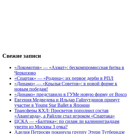
Свежие записи
«Локомотив» — «Ахмат»: бескомпромиссная битва в
Черкизово
«Спартак» — «Родина»: их первое дерби в РПЛ
«Динамо» — «Крылья Советов»: в новой форме к
новым победам!
«Динамо» представило в ГУМе новую форму от Bosco
Евгения Медведева и Ильдар Гайнутдинов примут
участие в Young Star Ballet в Японии
Трансферы КХЛ: Просветов пополнил состав
«Авангарда», а Райлли стал игроком «Спартака»
ЦСКА — «Балтика»: по силам ли калининградцам
увезти из Москвы 3 очка?
Аделия Петросян покинула группу Этери Тутберидзе