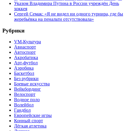
Указом Владимира Путина в России учреждён День
хоккея
Сергей Семак: «Я не видел ни одного турнира, где бы
жеребьёвка на пенальти отсутствовала»
Рубрики
VM-Культура
Авиаспорт
Автоспорт
Акробатика
Арт-футбол
Аэробика
Баскетбол
Без рубрики
Боевые искусства
Вейкбординг
Велоспорт
Водное поло
Волейбол
Гандбол
Европейские игры
Конный спорт
Лёгкая атлетика