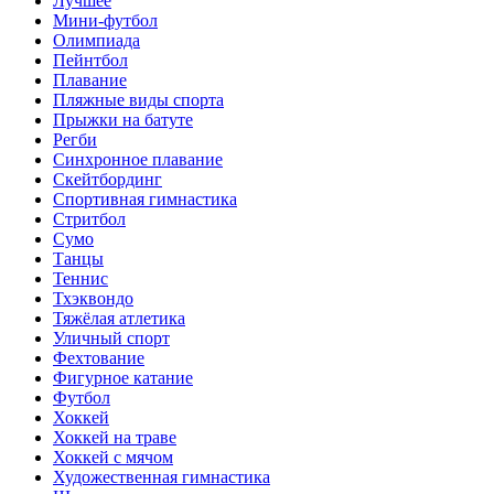
Лучшее
Мини-футбол
Олимпиада
Пейнтбол
Плавание
Пляжные виды спорта
Прыжки на батуте
Регби
Синхронное плавание
Скейтбординг
Спортивная гимнастика
Стритбол
Сумо
Танцы
Теннис
Тхэквондо
Тяжёлая атлетика
Уличный спорт
Фехтование
Фигурное катание
Футбол
Хоккей
Хоккей на траве
Хоккей с мячом
Художественная гимнастика