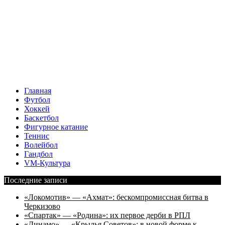
Главная
Футбол
Хоккей
Баскетбол
Фигурное катание
Теннис
Волейбол
Гандбол
VM-Культура
Последние записи
«Локомотив» — «Ахмат»: бескомпромиссная битва в
Черкизово
«Спартак» — «Родина»: их первое дерби в РПЛ
«Динамо» — «Крылья Советов»: в новой форме к