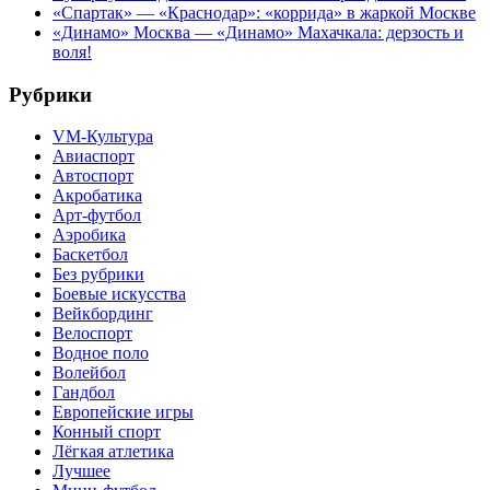
«Спартак» — «Краснодар»: «коррида» в жаркой Москве
«Динамо» Москва — «Динамо» Махачкала: дерзость и
воля!
Рубрики
VM-Культура
Авиаспорт
Автоспорт
Акробатика
Арт-футбол
Аэробика
Баскетбол
Без рубрики
Боевые искусства
Вейкбординг
Велоспорт
Водное поло
Волейбол
Гандбол
Европейские игры
Конный спорт
Лёгкая атлетика
Лучшее