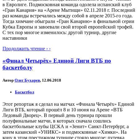
в Евролиге. Подмосковная команда одолела испанский клуб
«Гран Канария» на «Арене Мытищи» 02.11.2018 г. Последний
раз команды встречались между собой в апреле 2015-го года.
Тогда химчане обыграли «Гран Канарию» в финальной серии
Кубка Европы и завоевали свой второй европейский трофей.
С тех пор многое изменилось: другой турнир, другие
наставники
Продолжить чтение › ›
«Финал Четырёх» Единой Лиги ВТБ по
баскетболу
Автор
Олег Бухарев
, 12.06.2018
Баскетбол
Этот репортаж я сделал на матчах «Финала Четырёх» Единой
Лиги ВТБ, который прошёл 8 и 10 июня на Арене «ВТБ
Ледовый Дворец». В первый день турнира прошли
полуфинальные матчи, в которых сначала сошлись
баскетбольные клубы ЦСКА и «Зенит» Санкт-Петербург, а
затем казанский «УНИКС» и подмосковные «Химки». На
кону в этом престижном турнире стояло многое: путевка