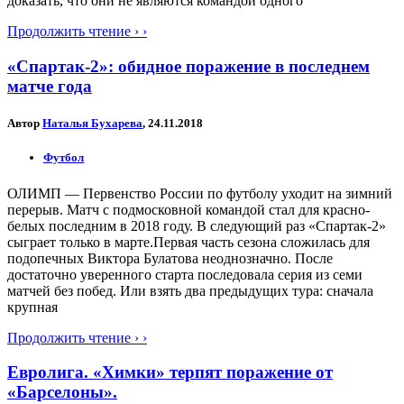
доказать, что они не являются командой одного
Продолжить чтение › ›
«Спартак-2»: обидное поражение в последнем
матче года
Автор
Наталья Бухарева
, 24.11.2018
Футбол
ОЛИМП — Первенство России по футболу уходит на зимний
перерыв. Матч с подмосковной командой стал для красно-
белых последним в 2018 году. В следующий раз «Спартак-2»
сыграет только в марте.Первая часть сезона сложилась для
подопечных Виктора Булатова неоднозначно. После
достаточно уверенного старта последовала серия из семи
матчей без побед. Или взять два предыдущих тура: сначала
крупная
Продолжить чтение › ›
Евролига. «Химки» терпят поражение от
«Барселоны».