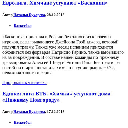
Евролига. Химчане уступают «Басконии»
Автор
Наталья Бухарева
, 28.12.2018
Баскетбол
«Баскония» приехала в Россию без одного из ключевых
игроков, разыгрывающего Джейсона Грэйнджера, который
получил травму. Также уже месяц испанцам приходится
обходиться без форварда Патрисио Гарино, также выбывшего
из-за повреждения. В составе нашей команды по-прежнему
травмированы Алексей Швед и Энтони Гилл. Быстрая игра
гостей на старте поставила химчан в тупик: рывок «0-7»,
неважная защита и серия
Продолжить чтение › ›
Единая лига ВТБ. «Химки» уступают дома
«Нижнему Новгороду»
Автор
Наталья Бухарева
, 17.12.2018
Баскетбол