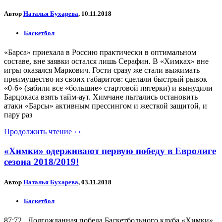
Автор
Наталья Бухарева
, 10.11.2018
Баскетбол
«Барса» приехала в Россию практически в оптимальном
составе, вне заявки остался лишь Серафин. В «Химках» вне
игры оказался Маркович. Гости сразу же стали выжимать
преимущество из своих габаритов: сделали быстрый рывок
«0-6» (забили все «большие» стартовой пятерки) и вынудили
Барцокаса взять тайм-аут. Химчане пытались остановить
атаки «Барсы» активным прессингом и жесткой защитой, и
пару раз
Продолжить чтение › ›
«Химки» одерживают первую победу в Евролиге
сезона 2018/2019!
Автор
Наталья Бухарева
, 03.11.2018
Баскетбол
87:72. Долгожданная победа Баскетбольного клуба «Химки»