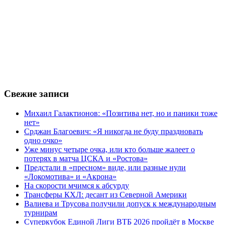
Свежие записи
Михаил Галактионов: «Позитива нет, но и паники тоже
нет»
Срджан Благоевич: «Я никогда не буду праздновать
одно очко»
Уже минус четыре очка, или кто больше жалеет о
потерях в матча ЦСКА и «Ростова»
Предстали в «пресном» виде, или разные нули
«Локомотива» и «Акрона»
На скорости мчимся к абсурду
Трансферы КХЛ: десант из Северной Америки
Валиева и Трусова получили допуск к международным
турнирам
Суперкубок Единой Лиги ВТБ 2026 пройдёт в Москве