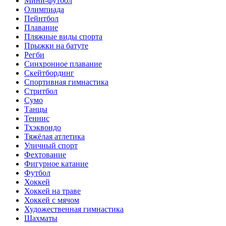
Мини-футбол
Олимпиада
Пейнтбол
Плавание
Пляжные виды спорта
Прыжки на батуте
Регби
Синхронное плавание
Скейтбординг
Спортивная гимнастика
Стритбол
Сумо
Танцы
Теннис
Тхэквондо
Тяжёлая атлетика
Уличный спорт
Фехтование
Фигурное катание
Футбол
Хоккей
Хоккей на траве
Хоккей с мячом
Художественная гимнастика
Шахматы