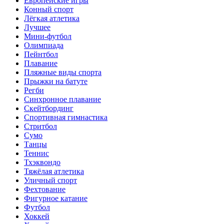
Европейские игры
Конный спорт
Лёгкая атлетика
Лучшее
Мини-футбол
Олимпиада
Пейнтбол
Плавание
Пляжные виды спорта
Прыжки на батуте
Регби
Синхронное плавание
Скейтбординг
Спортивная гимнастика
Стритбол
Сумо
Танцы
Теннис
Тхэквондо
Тяжёлая атлетика
Уличный спорт
Фехтование
Фигурное катание
Футбол
Хоккей