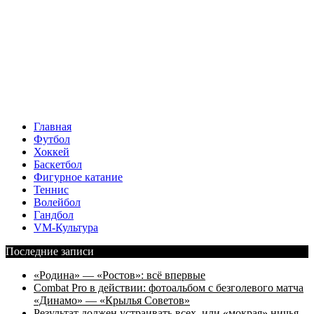
Главная
Футбол
Хоккей
Баскетбол
Фигурное катание
Теннис
Волейбол
Гандбол
VM-Культура
Последние записи
«Родина» — «Ростов»: всё впервые
Combat Pro в действии: фотоальбом с безголевого матча
«Динамо» — «Крылья Советов»
Результат должен устраивать всех, или «мокрая» ничья