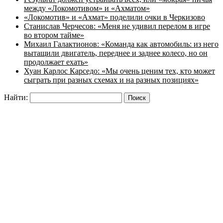
между «Локомотивом» и «Ахматом»
«Локомотив» и «Ахмат» поделили очки в Черкизово
Станислав Черчесов: «Меня не удивил перелом в игре
во втором тайме»
Михаил Галактионов: «Команда как автомобиль: из него
вытащили двигатель, переднее и заднее колесо, но он
продолжает ехать»
Хуан Карлос Карседо: «Мы очень ценим тех, кто может
сыграть при разных схемах и на разных позициях»
Найти: