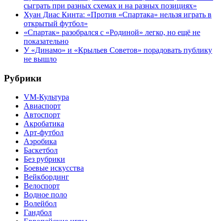
сыграть при разных схемах и на разных позициях»
Хуан Диас Кинта: «Против «Спартака» нельзя играть в
открытый футбол»
«Спартак» разобрался с «Родиной» легко, но ещё не
показательно
У «Динамо» и «Крыльев Советов» порадовать публику
не вышло
Рубрики
VM-Культура
Авиаспорт
Автоспорт
Акробатика
Арт-футбол
Аэробика
Баскетбол
Без рубрики
Боевые искусства
Вейкбординг
Велоспорт
Водное поло
Волейбол
Гандбол