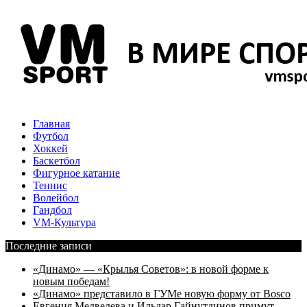
Главная
Футбол
Хоккей
Баскетбол
Фигурное катание
Теннис
Волейбол
Гандбол
VM-Культура
Последние записи
«Динамо» — «Крылья Советов»: в новой форме к
новым победам!
«Динамо» представило в ГУМе новую форму от Bosco
Евгения Медведева и Ильдар Гайнутдинов примут