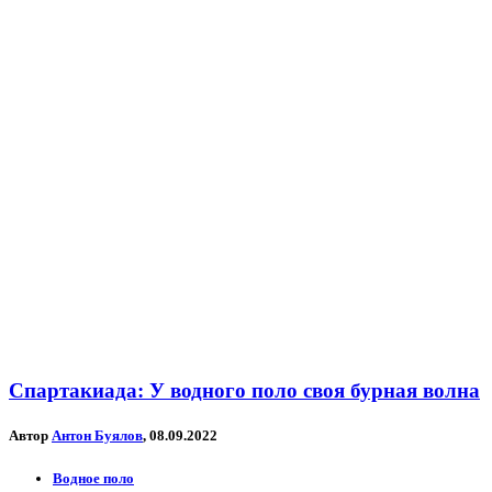
Спартакиада: У водного поло своя бурная волна
Автор
Антон Буялов
, 08.09.2022
Водное поло