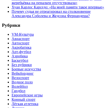
жеребьёвка на пенальти отсутствовала»
Хуан Карлос Карседо: «На моей памяти такое впервые»
Почему судья не отреагировал на столкновение
Александра Соболева и Жедсона Фернандеша?
Рубрики
VM-Культура
Авиаспорт
Автоспорт
Акробатика
Арт-футбол
Аэробика
Баскетбол
Без рубрики
Боевые искусства
Вейкбординг
Велоспорт
Водное поло
Волейбол
Гандбол
Европейские игры
Конный спорт
Лёгкая атлетика