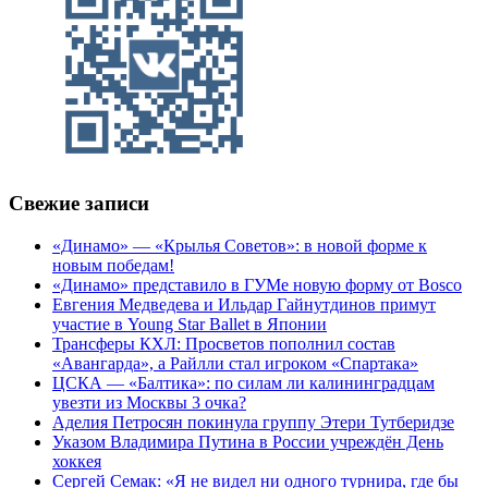
Свежие записи
«Динамо» — «Крылья Советов»: в новой форме к
новым победам!
«Динамо» представило в ГУМе новую форму от Bosco
Евгения Медведева и Ильдар Гайнутдинов примут
участие в Young Star Ballet в Японии
Трансферы КХЛ: Просветов пополнил состав
«Авангарда», а Райлли стал игроком «Спартака»
ЦСКА — «Балтика»: по силам ли калининградцам
увезти из Москвы 3 очка?
Аделия Петросян покинула группу Этери Тутберидзе
Указом Владимира Путина в России учреждён День
хоккея
Сергей Семак: «Я не видел ни одного турнира, где бы