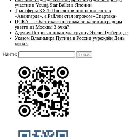
участие в Young Star Ballet в Японии
Трансферы КХЛ: Просветов пополнил состав
«Авангарда», а Райлли стал игроком «Спартака»
ЦСКА — «Балтика»: по силам ли калининградцам
увезти из Москвы 3 очка?
Аделия Петросян покинула группу Этери Тутберидзе
Указом Владимира Путина в России учреждён День
хоккея
Найти: