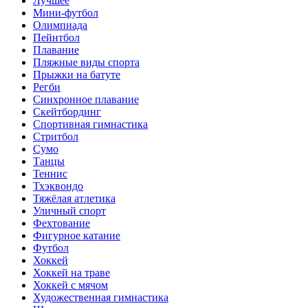
Лучшее
Мини-футбол
Олимпиада
Пейнтбол
Плавание
Пляжные виды спорта
Прыжки на батуте
Регби
Синхронное плавание
Скейтбординг
Спортивная гимнастика
Стритбол
Сумо
Танцы
Теннис
Тхэквондо
Тяжёлая атлетика
Уличный спорт
Фехтование
Фигурное катание
Футбол
Хоккей
Хоккей на траве
Хоккей с мячом
Художественная гимнастика