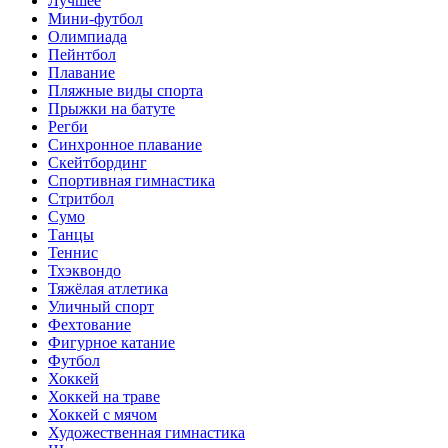
Лучшее
Мини-футбол
Олимпиада
Пейнтбол
Плавание
Пляжные виды спорта
Прыжки на батуте
Регби
Синхронное плавание
Скейтбординг
Спортивная гимнастика
Стритбол
Сумо
Танцы
Теннис
Тхэквондо
Тяжёлая атлетика
Уличный спорт
Фехтование
Фигурное катание
Футбол
Хоккей
Хоккей на траве
Хоккей с мячом
Художественная гимнастика