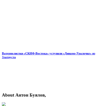
Ватерполистки «СКИФ-Востока» уступили «Динамо-Уралочке» из
Златоуста
About Антон Буялов,