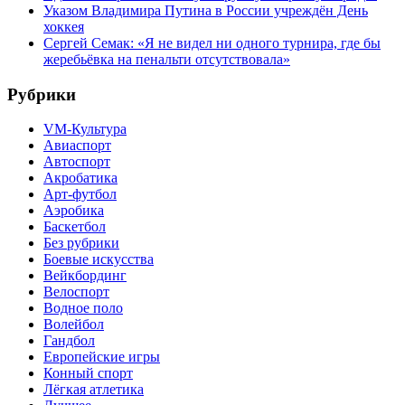
Указом Владимира Путина в России учреждён День
хоккея
Сергей Семак: «Я не видел ни одного турнира, где бы
жеребьёвка на пенальти отсутствовала»
Рубрики
VM-Культура
Авиаспорт
Автоспорт
Акробатика
Арт-футбол
Аэробика
Баскетбол
Без рубрики
Боевые искусства
Вейкбординг
Велоспорт
Водное поло
Волейбол
Гандбол
Европейские игры
Конный спорт
Лёгкая атлетика