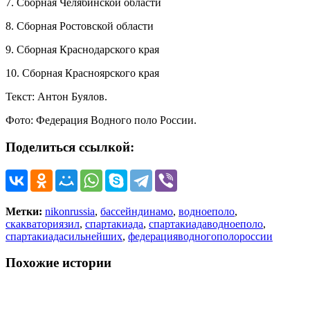
7. Сборная Челябинской области
8. Сборная Ростовской области
9. Сборная Краснодарского края
10. Сборная Красноярского края
Текст: Антон Буялов.
Фото: Федерация Водного поло России.
Поделиться ссылкой:
Метки:
nikonrussia
,
бассейндинамо
,
водноеполо
,
скакваториязил
,
спартакиада
,
спартакиадаводноеполо
,
спартакиадасильнейших
,
федерацияводногополороссии
Похожие истории