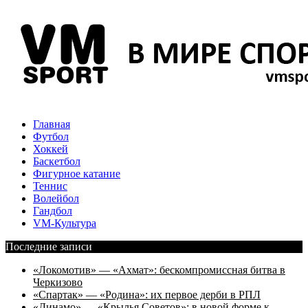
Главная
Футбол
Хоккей
Баскетбол
Фигурное катание
Теннис
Волейбол
Гандбол
VM-Культура
Последние записи
«Локомотив» — «Ахмат»: бескомпромиссная битва в
Черкизово
«Спартак» — «Родина»: их первое дерби в РПЛ
«Динамо» — «Крылья Советов»: в новой форме к