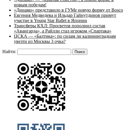
новым победам!
«Динамо» представило в ГУМе новую форму от Bosco
Евгения Медведева и Ильдар Гайнутдинов примут
участие в Young Star Ballet в Японии
Трансферы КХЛ: Просветов пополнил состав
«Авангарда», а Райлли стал игроком «Спартака»
ЦСКА — «Балтика»: по силам ли калининградцам
увезти из Москвы 3 очка?
Найти: