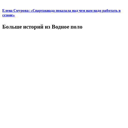
Елена Смурова: «Спартакиада показала над чем нам надо работать в
сезоне»
Больше историй из Водное поло