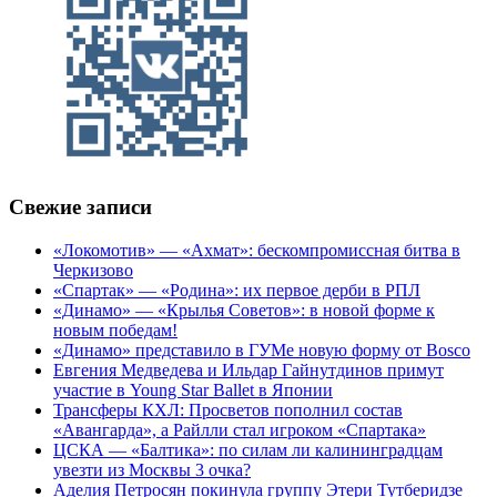
Свежие записи
«Локомотив» — «Ахмат»: бескомпромиссная битва в
Черкизово
«Спартак» — «Родина»: их первое дерби в РПЛ
«Динамо» — «Крылья Советов»: в новой форме к
новым победам!
«Динамо» представило в ГУМе новую форму от Bosco
Евгения Медведева и Ильдар Гайнутдинов примут
участие в Young Star Ballet в Японии
Трансферы КХЛ: Просветов пополнил состав
«Авангарда», а Райлли стал игроком «Спартака»
ЦСКА — «Балтика»: по силам ли калининградцам
увезти из Москвы 3 очка?
Аделия Петросян покинула группу Этери Тутберидзе