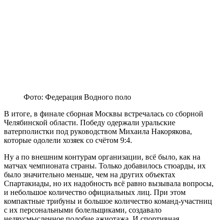
Фото: Федерация Водного поло
В итоге, в финале сборная Москвы встречалась со сборной
Челябинской области. Победу одержали уральские
ватерполистки под руководством Михаила Накорякова,
которые одолели хозяек со счётом 9:4.
Ну а по внешним контурам организации, всё было, как на
матчах чемпионата страны. Только добавилось стюарды, их
было значительно меньше, чем на других объектах
Спартакиады, но их надобность всё равно вызывала вопросы,
и небольшое количество официальных лиц. При этом
компактные трибуны и большое количество команд-участниц
с их персональными болельщиками, создавало
недвусмысленное подобие ажиотажа. И спортивная