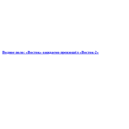
Водное поло: «Восток» ожидаемо превзошёл «Восток-2»