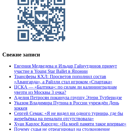
Свежие записи
Евгения Медведева и Ильдар Гайнутдинов примут
участие в Young Star Ballet в Японии
Трансферы КХЛ: Просветов пополнил состав
«Авангарда», а Райлли стал игроком «Спартака»
ЦСКА — «Балтика»: по силам ли калининградцам
увезти из Москвы 3 очка?
Аделия Петросян покинула группу Этери Тутберидзе
Указом Владимира Путина в России учреждён День
хоккея
Сергей Семак: «Я не видел ни одного турнира, где бы
жеребьёвка на пенальти отсутствовала»
Хуан Карлос Карседо: «На моей памяти такое впервые»
Почему судья не отреагировал на столкновение