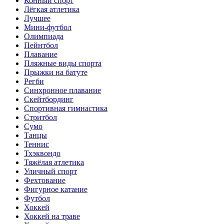
Конный спорт
Лёгкая атлетика
Лучшее
Мини-футбол
Олимпиада
Пейнтбол
Плавание
Пляжные виды спорта
Прыжки на батуте
Регби
Синхронное плавание
Скейтбординг
Спортивная гимнастика
Стритбол
Сумо
Танцы
Теннис
Тхэквондо
Тяжёлая атлетика
Уличный спорт
Фехтование
Фигурное катание
Футбол
Хоккей
Хоккей на траве