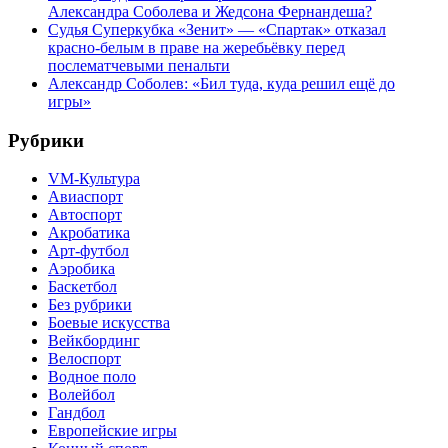
Александра Соболева и Жедсона Фернандеша?
Судья Суперкубка «Зенит» — «Спартак» отказал
красно-белым в праве на жеребьёвку перед
послематчевыми пенальти
Александр Соболев: «Бил туда, куда решил ещё до
игры»
Рубрики
VM-Культура
Авиаспорт
Автоспорт
Акробатика
Арт-футбол
Аэробика
Баскетбол
Без рубрики
Боевые искусства
Вейкбординг
Велоспорт
Водное поло
Волейбол
Гандбол
Европейские игры