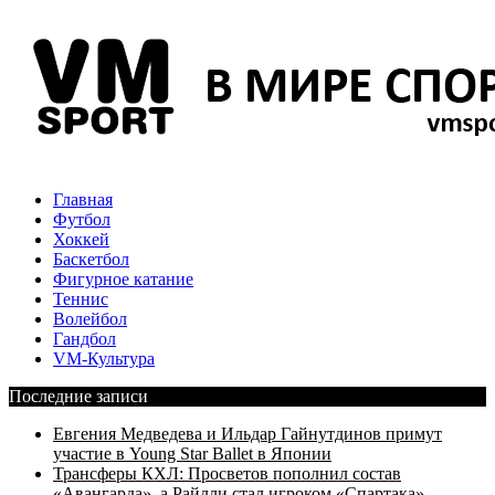
Главная
Футбол
Хоккей
Баскетбол
Фигурное катание
Теннис
Волейбол
Гандбол
VM-Культура
Последние записи
Евгения Медведева и Ильдар Гайнутдинов примут
участие в Young Star Ballet в Японии
Трансферы КХЛ: Просветов пополнил состав
«Авангарда», а Райлли стал игроком «Спартака»