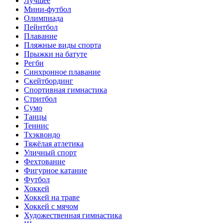
Лучшее
Мини-футбол
Олимпиада
Пейнтбол
Плавание
Пляжные виды спорта
Прыжки на батуте
Регби
Синхронное плавание
Скейтбординг
Спортивная гимнастика
Стритбол
Сумо
Танцы
Теннис
Тхэквондо
Тяжёлая атлетика
Уличный спорт
Фехтование
Фигурное катание
Футбол
Хоккей
Хоккей на траве
Хоккей с мячом
Художественная гимнастика