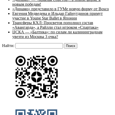
новым победам!
«Динамо» представило в ГУМе новую форму от Bosco
Евгения Медведева и Ильдар Гайнутдинов примут
участие в Young Star Ballet в Японии
Трансферы КХЛ: Просветов пополнил состав
«Авангарда», а Райлли стал игроком «Спартака»
ЦСКА — «Балтика»: по силам ли калининградцам
увезти из Москвы 3 очка?
Найти: