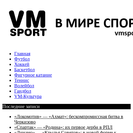
Главная
Футбол
Хоккей
Баскетбол
Фигурное катание
Теннис
Волейбол
Гандбол
VM-Культура
Последние записи
«Локомотив» — «Ахмат»: бескомпромиссная битва в
Черкизово
«Спартак» — «Родина»: их первое дерби в РПЛ
«Динамо» — «Крылья Советов»: в новой форме к