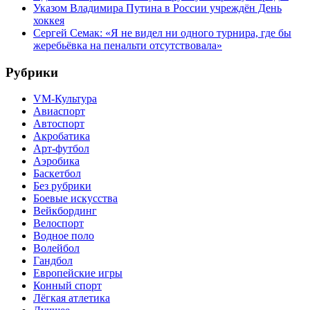
Указом Владимира Путина в России учреждён День
хоккея
Сергей Семак: «Я не видел ни одного турнира, где бы
жеребьёвка на пенальти отсутствовала»
Рубрики
VM-Культура
Авиаспорт
Автоспорт
Акробатика
Арт-футбол
Аэробика
Баскетбол
Без рубрики
Боевые искусства
Вейкбординг
Велоспорт
Водное поло
Волейбол
Гандбол
Европейские игры
Конный спорт
Лёгкая атлетика