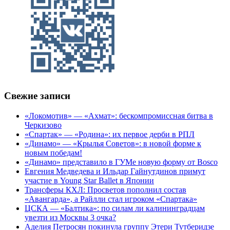
Свежие записи
«Локомотив» — «Ахмат»: бескомпромиссная битва в
Черкизово
«Спартак» — «Родина»: их первое дерби в РПЛ
«Динамо» — «Крылья Советов»: в новой форме к
новым победам!
«Динамо» представило в ГУМе новую форму от Bosco
Евгения Медведева и Ильдар Гайнутдинов примут
участие в Young Star Ballet в Японии
Трансферы КХЛ: Просветов пополнил состав
«Авангарда», а Райлли стал игроком «Спартака»
ЦСКА — «Балтика»: по силам ли калининградцам
увезти из Москвы 3 очка?
Аделия Петросян покинула группу Этери Тутберидзе