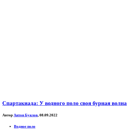
Спартакиада: У водного поло своя бурная волна
Автор
Антон Буялов
, 08.09.2022
Водное поло