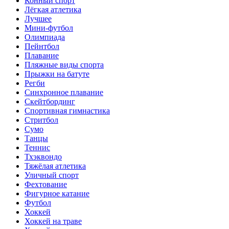
Конный спорт
Лёгкая атлетика
Лучшее
Мини-футбол
Олимпиада
Пейнтбол
Плавание
Пляжные виды спорта
Прыжки на батуте
Регби
Синхронное плавание
Скейтбординг
Спортивная гимнастика
Стритбол
Сумо
Танцы
Теннис
Тхэквондо
Тяжёлая атлетика
Уличный спорт
Фехтование
Фигурное катание
Футбол
Хоккей
Хоккей на траве