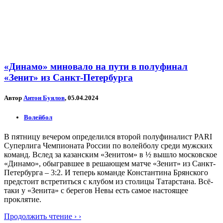
«Динамо» миновало на пути в полуфинал
«Зенит» из Санкт-Петербурга
Автор
Антон Буялов
, 05.04.2024
Волейбол
В пятницу вечером определился второй полуфиналист PARI
Суперлига Чемпионата России по волейболу среди мужских
команд. Вслед за казанским «Зенитом» в ½ вышло московское
«Динамо», обыгравшее в решающем матче «Зенит» из Санкт-
Петербурга – 3:2. И теперь команде Константина Брянского
предстоит встретиться с клубом из столицы Татарстана. Всё-
таки у «Зенита» с берегов Невы есть самое настоящее
проклятие.
Продолжить чтение › ›