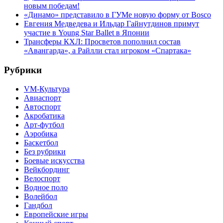
новым победам!
«Динамо» представило в ГУМе новую форму от Bosco
Евгения Медведева и Ильдар Гайнутдинов примут
участие в Young Star Ballet в Японии
Трансферы КХЛ: Просветов пополнил состав
«Авангарда», а Райлли стал игроком «Спартака»
Рубрики
VM-Культура
Авиаспорт
Автоспорт
Акробатика
Арт-футбол
Аэробика
Баскетбол
Без рубрики
Боевые искусства
Вейкбординг
Велоспорт
Водное поло
Волейбол
Гандбол
Европейские игры