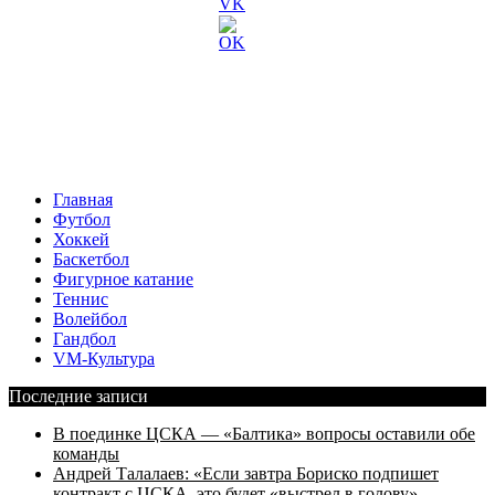
Главная
Футбол
Хоккей
Баскетбол
Фигурное катание
Теннис
Волейбол
Гандбол
VM-Культура
Последние записи
В поединке ЦСКА — «Балтика» вопросы оставили обе
команды
Андрей Талалаев: «Если завтра Бориско подпишет
контракт с ЦСКА, это будет «выстрел в голову»