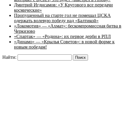
Дмитрий Игдисамов: «У Кругового все передачи
космические»
Пропущенный на старте гол не помешал ЦСКА
одержать волевую победу над «Балтикой»
«Локомотив» — «Ахмат»: бескомпромиссная битва в
Черкизово
«Спартак» — «Родина»: их первое дерби в РПЛ
«Динамо» — «Крылья Советов»: в новой форме к
новым победам!
Найти: