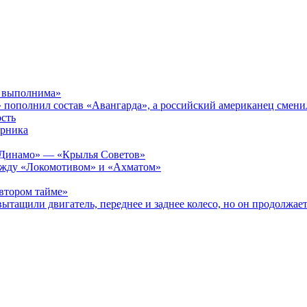
я выполнима»
пополнил состав «Авангарда», а российский американец смени
сть
ерника
а «Динамо» — «Крылья Советов»
 между «Локомотивом» и «Ахматом»
 втором тайме»
ытащили двигатель, переднее и заднее колесо, но он продолжает