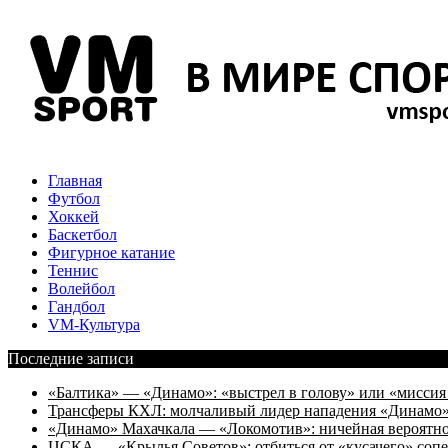
Главная
Футбол
Хоккей
Баскетбол
Фигурное катание
Теннис
Волейбол
Гандбол
VM-Культура
Последние записи
«Балтика» — «Динамо»: «выстрел в голову» или «мисси
Трансферы КХЛ: молчаливый лидер нападения «Динамо» 
«Динамо» Махачкала — «Локомотив»: ничейная вероятно
ЦСКА — «Крылья Советов»: отбиться от «кусачего» соп