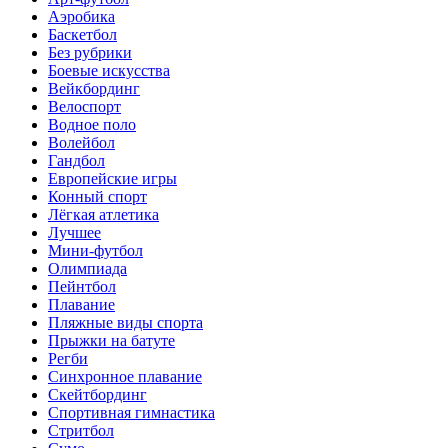
Аэробика
Баскетбол
Без рубрики
Боевые искусства
Вейкбординг
Велоспорт
Водное поло
Волейбол
Гандбол
Европейские игры
Конный спорт
Лёгкая атлетика
Лучшее
Мини-футбол
Олимпиада
Пейнтбол
Плавание
Пляжные виды спорта
Прыжки на батуте
Регби
Синхронное плавание
Скейтбординг
Спортивная гимнастика
Стритбол