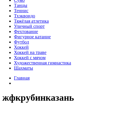
Сумо
Танцы
Теннис
Тхэквондо
Тяжёлая атлетика
Уличный спорт
Фехтование
Фигурное катание
Футбол
Хоккей
Хоккей на траве
Хоккей с мячом
Художественная гимнастика
Шахматы
Главная
жфкрубинказань