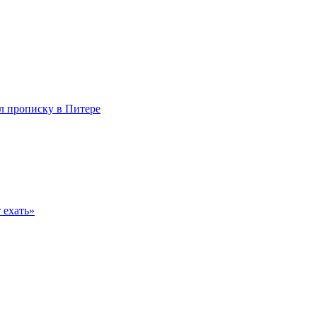
л прописку в Питере
 ехать»