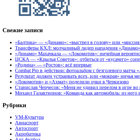
Свежие записи
«Балтика» — «Динамо»: «выстрел в голову» или «мисси
Трансферы КХЛ: молчаливый лидер нападения «Динамо» 
«Динамо» Махачкала — «Локомотив»: ничейная вероятно
ЦСКА — «Крылья Советов»: отбиться от «кусачего» соп
«Родина» — «Ростов»: всё впервые
Combat Pro в действии: фотоальбом с безголевого матч
Результат должен устраивать всех, или «мокрая» ничья
«Локомотив» и «Ахмат» поделили очки в Черкизово
Станислав Черчесов: «Меня не удивил перелом в игре во
Михаил Галактионов: «Команда как автомобиль: из него в
Рубрики
VM-Культура
Авиаспорт
Автоспорт
Акробатика
Арт-футбол