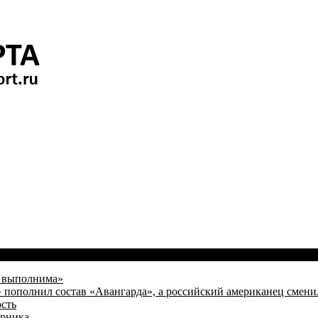
я выполнима»
пополнил состав «Авангарда», а российский американец смени
сть
ерника