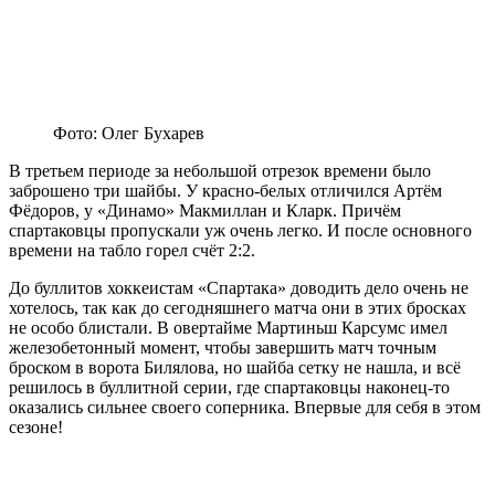
Фото: Олег Бухарев
В третьем периоде за небольшой отрезок времени было
заброшено три шайбы. У красно-белых отличился Артём
Фёдоров, у «Динамо» Макмиллан и Кларк. Причём
спартаковцы пропускали уж очень легко. И после основного
времени на табло горел счёт 2:2.
До буллитов хоккеистам «Спартака» доводить дело очень не
хотелось, так как до сегодняшнего матча они в этих бросках
не особо блистали. В овертайме Мартиньш Карсумс имел
железобетонный момент, чтобы завершить матч точным
броском в ворота Билялова, но шайба сетку не нашла, и всё
решилось в буллитной серии, где спартаковцы наконец-то
оказались сильнее своего соперника. Впервые для себя в этом
сезоне!