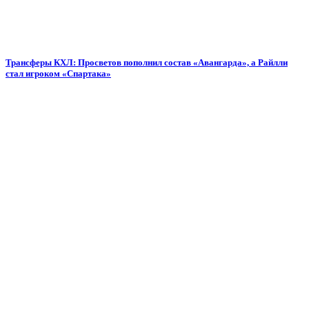
Трансферы КХЛ: Просветов пополнил состав «Авангарда», а Райлли
стал игроком «Спартака»