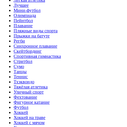
Лёгкая атлетика
Лучшее
Мини-футбол
Олимпиада
Пейнтбол
Плавание
Пляжные виды спорта
Прыжки на батуте
Регби
Синхронное плавание
Скейтбординг
Спортивная гимнастика
Стритбол
Сумо
Танцы
Теннис
Тхэквондо
Тяжёлая атлетика
Уличный спорт
Фехтование
Фигурное катание
Футбол
Хоккей
Хоккей на траве
Хоккей с мячом