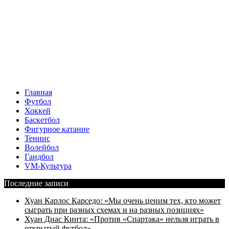
Главная
Футбол
Хоккей
Баскетбол
Фигурное катание
Теннис
Волейбол
Гандбол
VM-Культура
Последние записи
Хуан Карлос Карседо: «Мы очень ценим тех, кто может
сыграть при разных схемах и на разных позициях»
Хуан Диас Кинта: «Против «Спартака» нельзя играть в
открытый футбол»