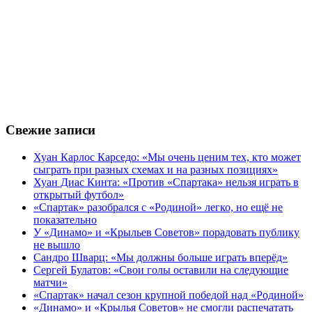
Свежие записи
Хуан Карлос Карседо: «Мы очень ценим тех, кто может
сыграть при разных схемах и на разных позициях»
Хуан Диас Кинта: «Против «Спартака» нельзя играть в
открытый футбол»
«Спартак» разобрался с «Родиной» легко, но ещё не
показательно
У «Динамо» и «Крыльев Советов» порадовать публику
не вышло
Сандро Шварц: «Мы должны больше играть вперёд»
Сергей Булатов: «Свои голы оставили на следующие
матчи»
«Спартак» начал сезон крупной победой над «Родиной»
«Динамо» и «Крылья Советов» не смогли распечатать