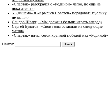
«Спартак» разобрался с «Родиной» легко, но ещё не
показательно
У «Динамо» и «Крыльев Советов» порадовать публику
не вышло
Сандро Шварц: «Мы должны больше играть вперёд»
Сергей Булатов: «Свои голы оставили на следующие
матчи»
«Спартак» начал сезон крупной победой над «Родиной»
Найти: