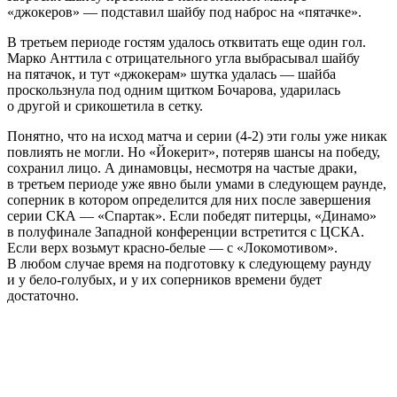
«джокеров» — подставил шайбу под наброс на «пятачке».
В третьем периоде гостям удалось отквитать еще один гол.
Марко Анттила с отрицательного угла выбрасывал шайбу
на пятачок, и тут «джокерам» шутка удалась — шайба
проскользнула под одним щитком Бочарова, ударилась
о другой и срикошетила в сетку.
Понятно, что на исход матча и серии (4-2) эти голы уже никак
повлиять не могли. Но «Йокерит», потеряв шансы на победу,
сохранил лицо. А динамовцы, несмотря на частые драки,
в третьем периоде уже явно были умами в следующем раунде,
соперник в котором определится для них после завершения
серии СКА — «Спартак». Если победят питерцы, «Динамо»
в полуфинале Западной конференции встретится с ЦСКА.
Если верх возьмут красно-белые — с «Локомотивом».
В любом случае время на подготовку к следующему раунду
и у бело-голубых, и у их соперников времени будет
достаточно.