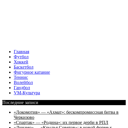
Главная
Футбол
Хоккей
Баскетбол
Фигурное катание
Теннис
Волейбол
Гандбол
VM-Культура
Последние записи
«Локомотив» — «Ахмат»: бескомпромиссная битва в
Черкизово
«Спартак» — «Родина»: их первое дерби в РПЛ
«Динамо» — «Крылья Советов»: в новой форме к