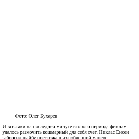
Фото: Олег Бухарев
И все-таки на последней минуте второго периода финнам
удалось размочить кошмарный для себя счет. Никлас Енсен
забросил шайбу престижа в излюбленной манере