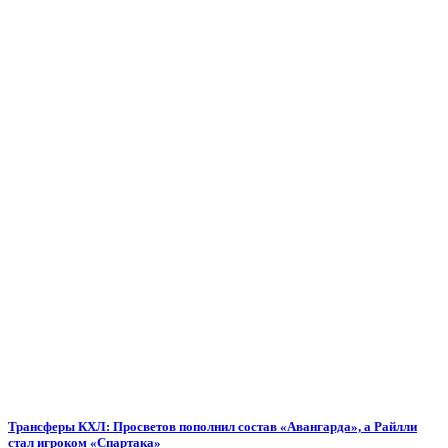
Трансферы КХЛ: Просветов пополнил состав «Авангарда», а Райлли
стал игроком «Спартака»