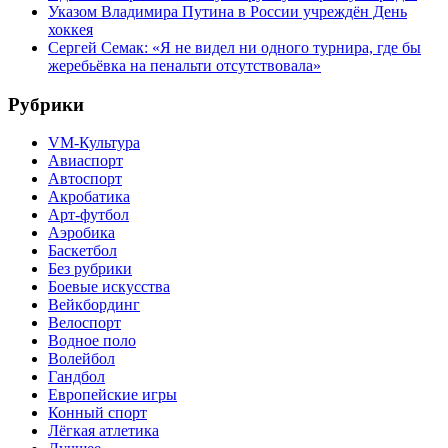
Указом Владимира Путина в России учреждён День
хоккея
Сергей Семак: «Я не видел ни одного турнира, где бы
жеребьёвка на пенальти отсутствовала»
Рубрики
VM-Культура
Авиаспорт
Автоспорт
Акробатика
Арт-футбол
Аэробика
Баскетбол
Без рубрики
Боевые искусства
Вейкбординг
Велоспорт
Водное поло
Волейбол
Гандбол
Европейские игры
Конный спорт
Лёгкая атлетика