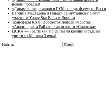
новым победам!
«Динамо» представило в ГУМе новую форму от Bosco
Евгения Медведева и Ильдар Гайнутдинов примут
участие в Young Star Ballet в Японии
Трансферы КХЛ: Просветов пополнил состав
«Авангарда», а Райлли стал игроком «Спартака»
ЦСКА — «Балтика»: по силам ли калининградцам
увезти из Москвы 3 очка?
Найти: