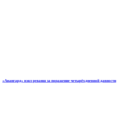
«Авангард» взял реванш за поражение четырёхдневной давности