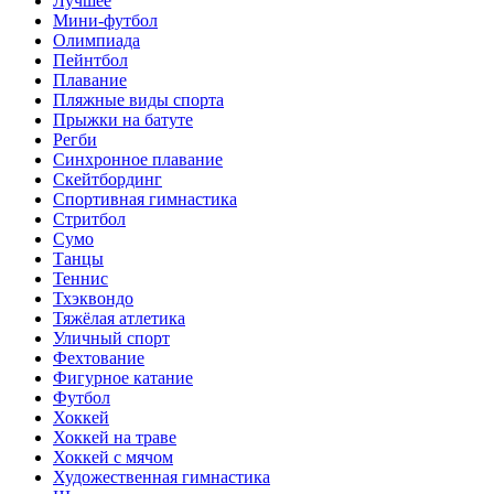
Лучшее
Мини-футбол
Олимпиада
Пейнтбол
Плавание
Пляжные виды спорта
Прыжки на батуте
Регби
Синхронное плавание
Скейтбординг
Спортивная гимнастика
Стритбол
Сумо
Танцы
Теннис
Тхэквондо
Тяжёлая атлетика
Уличный спорт
Фехтование
Фигурное катание
Футбол
Хоккей
Хоккей на траве
Хоккей с мячом
Художественная гимнастика