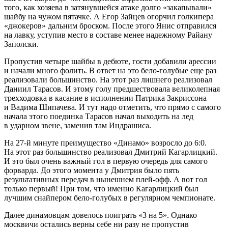
того, как хозяева в затянувшейся атаке долго «закапывали»
шайбу на чужом пятачке. А Егор Зайцев огорчил голкипера
«джокеров» дальним броском. После этого Янис отправился
на лавку, уступив место в составе менее надежному Райану
Заполски.
Пропустив четыре шайбы в дебюте, гости добавили арессии
и начали много фолить. В ответ на это бело-голубые еще раз
реализовали большинство. На этот раз лишнего реализовал
Даниил Тарасов. И этому голу предшествовала великолепная
трехходовка в касание в исполнении Патрика Закриссона
и Вадима Шипачева. И тут надо отметить, что прямо с самого
начала этого поединка Тарасов начал выходить на лед
в ударном звене, заменив там Индрашиса.
На 27-й минуте преимущество «Динамо» возросло до 6:0.
На этот раз большинство реализовал Дмитрий Кагарлицкий.
И это был очень важный гол в первую очередь для самого
форварда. До этого момента у Дмитрия было пять
результативных передач в нынешнем плей-офф. А вот гол
только первый! При том, что именно Кагарлицкий был
лучшим снайпером бело-голубых в регулярном чемпионате.
Далее динамовцам довелось поиграть «3 на 5». Однако
москвичи остались верны себе ни разу не пропустив