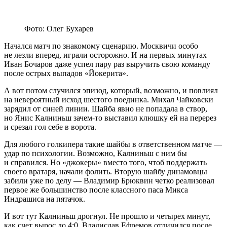
Фото: Олег Бухарев
Начался матч по знакомому сценарию. Москвичи особо
не лезли вперед, играли осторожно. И на первых минутах
Иван Бочаров даже успел пару раз выручить свою команду
после острых выпадов «Йокерита».
А вот потом случился эпизод, который, возможно, и повлиял
на невероятный исход шестого поединка. Михал Чайковски
зарядил от синей линии. Шайба явно не попадала в створ,
но Янис Калниньш зачем-то выставил клюшку ей на перерез
и срезал гол себе в ворота.
Для любого голкипера такие шайбы в ответственном матче —
удар по психологии. Возможно, Калниньш с ним бы
и справился. Но «джокеры» вместо того, чтоб поддержать
своего вратаря, начали фолить. Вторую шайбу динамовцы
забили уже по делу — Владимир Брюквин четко реализовал
первое же большинство после классного паса Микса
Индрашиса на пятачок.
И вот тут Калниньш дрогнул. Не прошло и четырех минут,
как счет вырос до 4:0. Владислав Ефремов отличился после