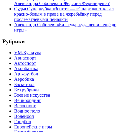
Александра Соболева и Жедсона Фернандеша?
Судья Суперкубка «Зенит» — «Спартак» отказал
красно-белым в праве на жеребьёвку перед
послематчевыми пенальти
Александр Соболев: «Бил туда, куда решил ещё до
игры»
Рубрики
VM-Культура
Авиаспорт
Автоспорт
Акробатика
Арт-футбол
Аэробика
Баскетбол
Без рубрики
Боевые искусства
Вейкбординг
Велоспорт
Водное поло
Волейбол
Гандбол
Европейские игры