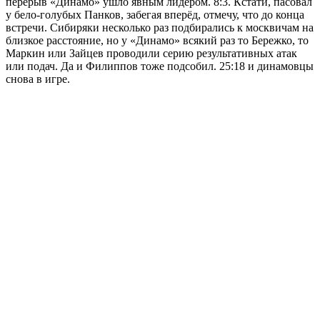
перерыв «Динамо» ушло явным лидером. 8:3. Кстати, пасовал
у бело-голубых Панков, забегая вперёд, отмечу, что до конца
встречи. Сибиряки несколько раз подбирались к москвичам на
близкое расстояние, но у «Динамо» всякий раз то Бережко, то
Маркин или Зайцев проводили серию результативных атак
или подач. Да и Филиппов тоже подсобил. 25:18 и динамовцы
снова в игре.