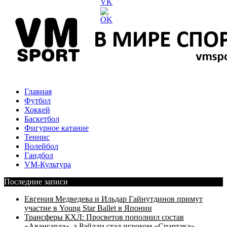
Главная
Футбол
Хоккей
Баскетбол
Фигурное катание
Теннис
Волейбол
Гандбол
VM-Культура
Последние записи
Евгения Медведева и Ильдар Гайнутдинов примут
участие в Young Star Ballet в Японии
Трансферы КХЛ: Просветов пополнил состав
«Авангарда», а Райлли стал игроком «Спартака»