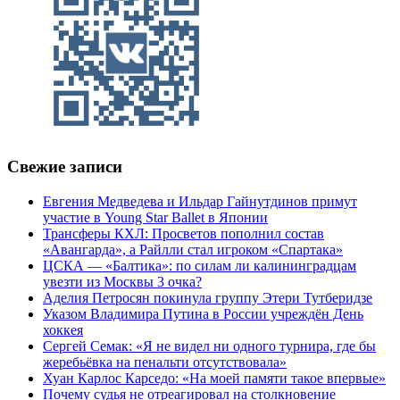
Свежие записи
Евгения Медведева и Ильдар Гайнутдинов примут
участие в Young Star Ballet в Японии
Трансферы КХЛ: Просветов пополнил состав
«Авангарда», а Райлли стал игроком «Спартака»
ЦСКА — «Балтика»: по силам ли калининградцам
увезти из Москвы 3 очка?
Аделия Петросян покинула группу Этери Тутберидзе
Указом Владимира Путина в России учреждён День
хоккея
Сергей Семак: «Я не видел ни одного турнира, где бы
жеребьёвка на пенальти отсутствовала»
Хуан Карлос Карседо: «На моей памяти такое впервые»
Почему судья не отреагировал на столкновение