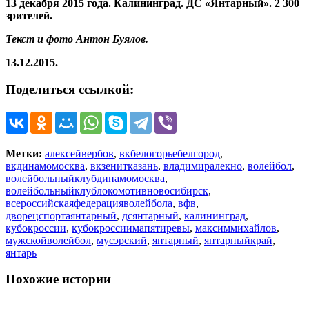
13 декабря 2015 года. Калининград. ДС «Янтарный». 2 300
зрителей.
Текст и фото Антон Буялов.
13.12.2015.
Поделиться ссылкой:
Метки:
алексейвербов
,
вкбелогорьебелгород
,
вкдинамомосква
,
вкзенитказань
,
владимиралекно
,
волейбол
,
волейбольныйклубдинамомосква
,
волейбольныйклублокомотивновосибирск
,
всероссийскаяфедерацияволейбола
,
вфв
,
дворецспортаянтарный
,
дсянтарный
,
калининград
,
кубокроссии
,
кубокроссиимапятиревы
,
максиммихайлов
,
мужскойволейбол
,
мусэрский
,
янтарный
,
янтарныйкрай
,
янтарь
Похожие истории