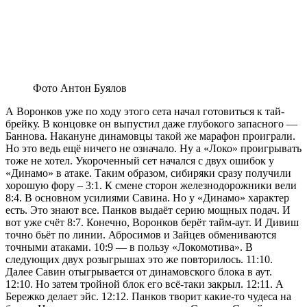
Фото Антон Буялов
А Воронков уже по ходу этого сета начал готовиться к тай-
брейку. В концовке он выпустил даже глубокого запасного —
Баннова. Накануне динамовцы такой же марафон проиграли.
Но это ведь ещё ничего не означало. Ну а «Локо» проигрывать
тоже не хотел. Укороченный сет начался с двух ошибок у
«Динамо» в атаке. Таким образом, сибиряки сразу получили
хорошую фору – 3:1. К смене сторон железнодорожники вели
8:4. В основном усилиями Савина. Но у «Динамо» характер
есть. Это знают все. Панков выдаёт серию мощных подач. И
вот уже счёт 8:7. Конечно, Воронков берёт тайм-аут. И Дивиш
точно бьёт по линии. Абросимов и Зайцев обмениваются
точными атаками. 10:9 — в пользу «Локомотива». В
следующих двух розыгрышах это же повторилось. 11:10.
Далее Савин отыгрывается от динамовского блока в аут.
12:10. Но затем тройной блок его всё-таки закрыл. 12:11. А
Бережко делает эйс. 12:12. Панков творит какие-то чудеса на