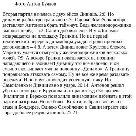
Фото Антон Буялов
Вторая партия началась с двух эйсов Дивиша. 2:0. Но
динамовцы быстро сравняли счёт. Однако Земчёнок вскоре
заставляет Антонова брать тайм-аут. Ведь железнодорожники
вышли вперёд – 5:2. Савин добавил ещё. И у «Динамо»
возвращается на площадку Гранкин. Но на первый
технический перерыв динамовцы уходят в роли прочных
догоняющих – 4:8. А затем Дивиш ловит Круглова блоком.
Маркину удаётся отыграть у железнодорожников несколько
мячей. 7:9. А вскоре Гранкин оказывается на позиции
нападающего и забивает! Дивишу это всё надоело, и он
смачно вколачивает мяч на половину «Динамо». А Гранкину
понравилось атаковать самому. Ну не всё же время раздавать
передачи. И он опять проводит успешную атаку. Но
Самойленко и Дивиш явно в ударе. 20:14. Антонов решил
убрать с площадки Круглова и отправил туда Болдырева.
Филиппов и Бережко позволили динамовцам избежать в этой
партии разгрома. Но не более. Кстати, набрал своё очко в
атаке и Болдырев. Однако Самойленко и Савин играют ещё
гораздо более результативней. 25:21.