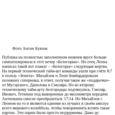
Фото Антон Буялов
Публика на полностью заполненном нижнем ярусе больше
симпатизировала в этот вечер «Белогорью». Но отец Леона
написал такой вот плакат – «Белогорье» следующая жертва.
На первый технический тайм-аут команды ушли при счёте 8:7
в пользу «Зенита». Михайлов и Леон бомбардировали
половину соперника, в ответ, получая такие же «подарочки»
от Мусэрского, Данилова и Смоляра. Но ко второму
техническому тайм-ауту белгородцы подтянулись. Смоляр,
Ивович, Тетюхин под выверенные до миллиметра передачи
Антипкина смогли преобразиться. 17:14. Но Михайлов с
Леоном на то и являются одними из лучших в своём амплуа
всего мирового волейбола, чтобы поворачивать вспять такие
партии. Эти парни были просто неудержимы. Даже до