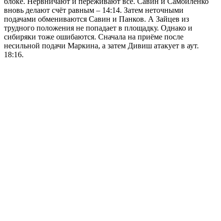
блоке. Нервничают и переживают все. Савин и Самойленко
вновь делают счёт равным – 14:14. Затем неточными
подачами обмениваются Савин и Панков. А Зайцев из
трудного положения не попадает в площадку. Однако и
сибиряки тоже ошибаются. Сначала на приёме после
несильной подачи Маркина, а затем Дивиш атакует в аут.
18:16.