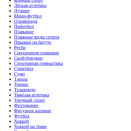
Конный спорт
Лёгкая атлетика
Лучшее
Мини-футбол
Олимпиада
Пейнтбол
Плавание
Пляжные виды спорта
Прыжки на батуте
Регби
Синхронное плавание
Скейтбординг
Спортивная гимнастика
Стритбол
Сумо
Танцы
Теннис
Тхэквондо
Тяжёлая атлетика
Уличный спорт
Фехтование
Фигурное катание
Футбол
Хоккей
Хоккей на траве