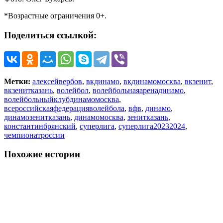
*Возрастные ограничения 0+.
Поделиться ссылкой:
Метки:
алексейвербов
,
вкдинамо
,
вкдинамомосква
,
вкзенит
,
вкзенитказань
,
волейбол
,
волейбольнаяаренадинамо
,
волейбольныйклубдинамомосква
,
всероссийскаяфедерацияволейбола
,
вфв
,
динамо
,
динамозенитказань
,
динамомосква
,
зенитказань
,
константинбрянский
,
суперлига
,
суперлига20232024
,
чемпионатроссии
Похожие истории