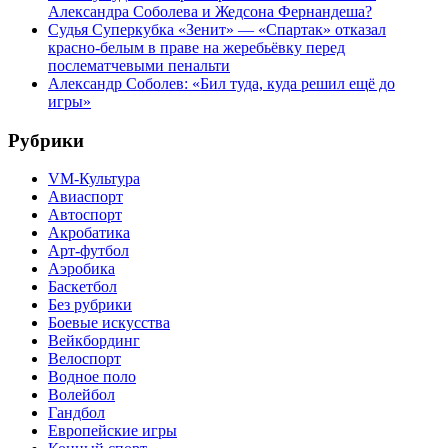
Александра Соболева и Жедсона Фернандеша?
Судья Суперкубка «Зенит» — «Спартак» отказал
красно-белым в праве на жеребьёвку перед
послематчевыми пенальти
Александр Соболев: «Бил туда, куда решил ещё до
игры»
Рубрики
VM-Культура
Авиаспорт
Автоспорт
Акробатика
Арт-футбол
Аэробика
Баскетбол
Без рубрики
Боевые искусства
Вейкбординг
Велоспорт
Водное поло
Волейбол
Гандбол
Европейские игры