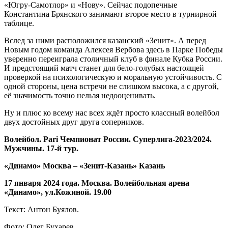
«Югру-Самотлор» и «Нову». Сейчас подопечные
Константина Брянского занимают второе место в турнирной
таблице.
Вслед за ними расположился казанский «Зенит». А перед
Новым годом команда Алексея Вербова здесь в Парке Победы
уверенно переиграла столичный клуб в финале Кубка России.
И предстоящий матч станет для бело-голубых настоящей
проверкой на психологическую и моральную устойчивость. С
одной стороны, цена встречи не слишком высока, а с другой,
её значимость точно нельзя недооценивать.
Ну и плюс ко всему нас всех ждёт просто классный волейбол
двух достойных друг друга соперников.
Волейбол.
Pari
Чемпионат России. Суперлига-2023/2024.
Мужчины. 17-й тур.
«Динамо» Москва – «Зенит-Казань» Казань
17 января 2024 года. Москва. Волейбольная арена
«Динамо», ул.Кожиной. 19.00
Текст: Антон Буялов.
Фото: Олег Бухарев.