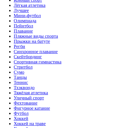
Конный спорт
Лёгкая атлетика
Лучшее
Мини-футбол
Олимпиада
Пейнтбол
Плавание
Пляжные виды спорта
Прыжки на батуте
Регби
Синхронное плавание
Скейтбординг
Спортивная гимнастика
Стритбол
Сумо
Танцы
Теннис
Тхэквондо
Тяжёлая атлетика
Уличный спорт
Фехтование
Фигурное катание
Футбол
Хоккей
Хоккей на траве