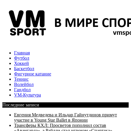
Главная
Футбол
Хоккей
Баскетбол
Фигурное катание
Теннис
Волейбол
Гандбол
VM-Культура
Последние записи
Евгения Медведева и Ильдар Гайнутдинов примут
участие в Young Star Ballet в Японии
Трансферы КХЛ: Просветов пополнил состав
«Авангарда», а Райлли стал игроком «Спартака»