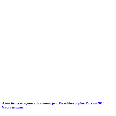
А вот была поездочка! Калининград. Волейбол. Кубок России-2015.
Часть вторая.