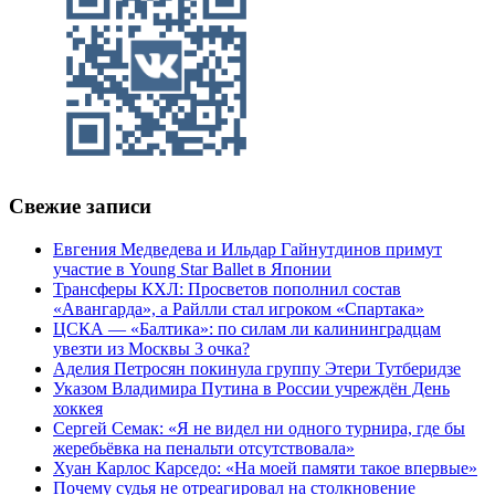
Свежие записи
Евгения Медведева и Ильдар Гайнутдинов примут
участие в Young Star Ballet в Японии
Трансферы КХЛ: Просветов пополнил состав
«Авангарда», а Райлли стал игроком «Спартака»
ЦСКА — «Балтика»: по силам ли калининградцам
увезти из Москвы 3 очка?
Аделия Петросян покинула группу Этери Тутберидзе
Указом Владимира Путина в России учреждён День
хоккея
Сергей Семак: «Я не видел ни одного турнира, где бы
жеребьёвка на пенальти отсутствовала»
Хуан Карлос Карседо: «На моей памяти такое впервые»
Почему судья не отреагировал на столкновение