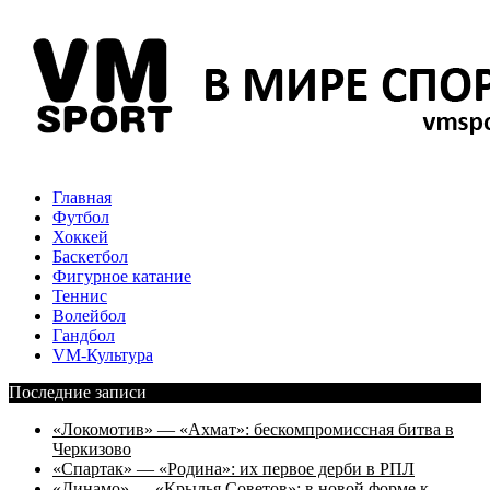
Главная
Футбол
Хоккей
Баскетбол
Фигурное катание
Теннис
Волейбол
Гандбол
VM-Культура
Последние записи
«Локомотив» — «Ахмат»: бескомпромиссная битва в
Черкизово
«Спартак» — «Родина»: их первое дерби в РПЛ
«Динамо» — «Крылья Советов»: в новой форме к