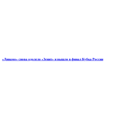
«Динамо» снова одолело «Зенит» и вышло в финал Кубка России