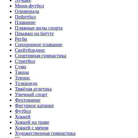
Лучшее
Мини-футбол
Олимпиада
Пейнтбол
Плавание
Пляжные виды спорта
Прыжки на батуте
Регби
Синхронное плавание
Скейтбординг
Спортивная гимнастика
Стритбол
Сумо
Танцы
Теннис
Тхэквондо
Тяжёлая атлетика
Уличный спорт
Фехтование
Фигурное катание
Футбол
Хоккей
Хоккей на траве
Хоккей с мячом
Художественная гимнастика