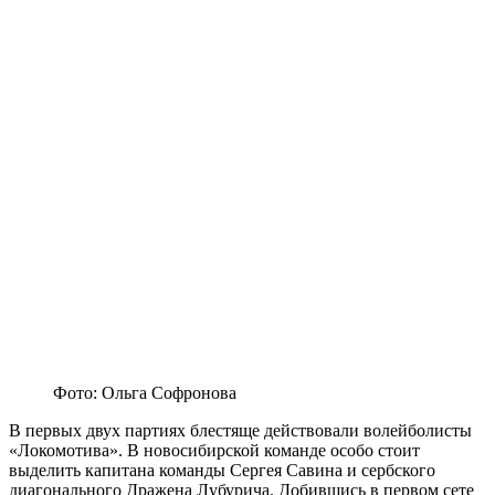
Фото: Ольга Софронова
В первых двух партиях блестяще действовали волейболисты
«Локомотива». В новосибирской команде особо стоит
выделить капитана команды Сергея Савина и сербского
диагонального Дражена Лубурича. Добившись в первом сете