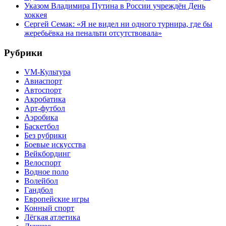
Указом Владимира Путина в России учреждён День
хоккея
Сергей Семак: «Я не видел ни одного турнира, где бы
жеребьёвка на пенальти отсутствовала»
Рубрики
VM-Культура
Авиаспорт
Автоспорт
Акробатика
Арт-футбол
Аэробика
Баскетбол
Без рубрики
Боевые искусства
Вейкбординг
Велоспорт
Водное поло
Волейбол
Гандбол
Европейские игры
Конный спорт
Лёгкая атлетика