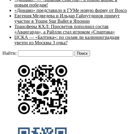
новым победам!
«Динамо» представило в ГУМе новую форму от Bosco
Евгения Медведева и Ильдар Гайнутдинов примут
участие в Young Star Ballet в Японии
Трансферы КХЛ: Просветов пополнил состав
«Авангарда», а Райлли стал игроком «Спартака»
ЦСКА — «Балтика»: по силам ли калининградцам
увезти из Москвы 3 очка?
Найти: