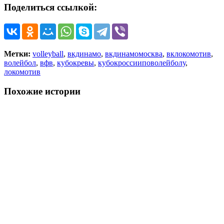
Поделиться ссылкой:
Метки:
volleyball
,
вкдинамо
,
вкдинамомосква
,
вклокомотив
,
волейбол
,
вфв
,
кубокревы
,
кубокроссииповолейболу
,
локомотив
Похожие истории