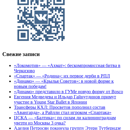
Свежие записи
«Локомотив» — «Ахмат»: бескомпромиссная битва в
Черкизово
«Спартак» — «Родина»: их первое дерби в РПЛ
«Динамо» — «Крылья Советов»: в новой форме к
новым победам!
«Динамо» представило в ГУМе новую форму от Bosco
Евгения Медведева и Ильдар Гайнутдинов примут
участие в Young Star Ballet в Японии
Трансферы КХЛ: Просветов пополнил состав
«Авангарда», а Райлли стал игроком «Спартака»
ЦСКА — «Балтика»: по силам ли калининградцам
увезти из Москвы 3 очка?
Аделия Петросян покинула группу Этери Тутберидзе