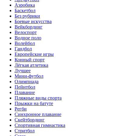
Аэробика
Баскетбол
Без рубрики
Боевые искусства
Вейкбординг
Велоспорт
Водное поло
Волейбол
Гандбол
Европейские игры
Конный спорт
Лёгкая атлетика
Лучшее
Мини-футбол
Олимпиада
Пейнтбол
Плавание
Пляжные виды спорта
Прыжки на батуте
Регби
Синхронное плавание
Скейтбординг
Спортивная гимнастика
Стритбол