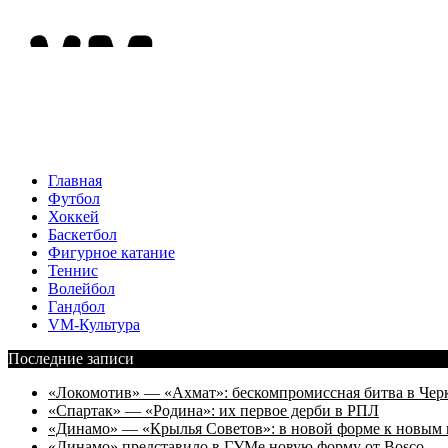
Главная
Футбол
Хоккей
Баскетбол
Фигурное катание
Теннис
Волейбол
Гандбол
VM-Культура
Последние записи
«Локомотив» — «Ахмат»: бескомпромиссная битва в Чер
«Спартак» — «Родина»: их первое дерби в РПЛ
«Динамо» — «Крылья Советов»: в новой форме к новым 
«Динамо» представило в ГУМе новую форму от Bosco