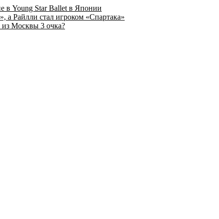
 в Young Star Ballet в Японии
, а Райлли стал игроком «Спартака»
 из Москвы 3 очка?