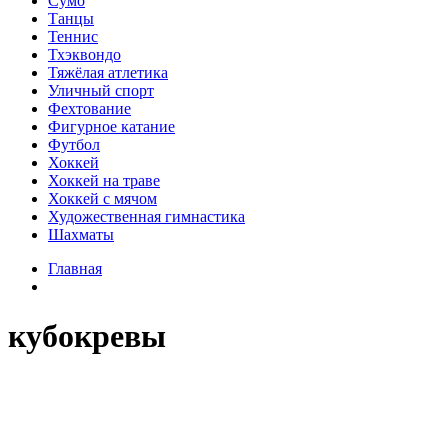
Сумо
Танцы
Теннис
Тхэквондо
Тяжёлая атлетика
Уличный спорт
Фехтование
Фигурное катание
Футбол
Хоккей
Хоккей на траве
Хоккей с мячом
Художественная гимнастика
Шахматы
Главная
кубокревы