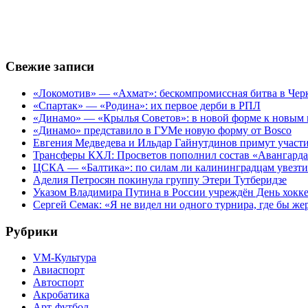
Свежие записи
«Локомотив» — «Ахмат»: бескомпромиссная битва в Чер
«Спартак» — «Родина»: их первое дерби в РПЛ
«Динамо» — «Крылья Советов»: в новой форме к новым 
«Динамо» представило в ГУМе новую форму от Bosco
Евгения Медведева и Ильдар Гайнутдинов примут участие
Трансферы КХЛ: Просветов пополнил состав «Авангарда»
ЦСКА — «Балтика»: по силам ли калининградцам увезти
Аделия Петросян покинула группу Этери Тутберидзе
Указом Владимира Путина в России учреждён День хокк
Сергей Семак: «Я не видел ни одного турнира, где бы же
Рубрики
VM-Культура
Авиаспорт
Автоспорт
Акробатика
Арт-футбол