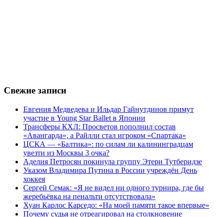
Свежие записи
Евгения Медведева и Ильдар Гайнутдинов примут
участие в Young Star Ballet в Японии
Трансферы КХЛ: Просветов пополнил состав
«Авангарда», а Райлли стал игроком «Спартака»
ЦСКА — «Балтика»: по силам ли калининградцам
увезти из Москвы 3 очка?
Аделия Петросян покинула группу Этери Тутберидзе
Указом Владимира Путина в России учреждён День
хоккея
Сергей Семак: «Я не видел ни одного турнира, где бы
жеребьёвка на пенальти отсутствовала»
Хуан Карлос Карседо: «На моей памяти такое впервые»
Почему судья не отреагировал на столкновение