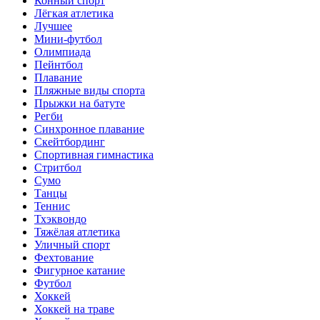
Конный спорт
Лёгкая атлетика
Лучшее
Мини-футбол
Олимпиада
Пейнтбол
Плавание
Пляжные виды спорта
Прыжки на батуте
Регби
Синхронное плавание
Скейтбординг
Спортивная гимнастика
Стритбол
Сумо
Танцы
Теннис
Тхэквондо
Тяжёлая атлетика
Уличный спорт
Фехтование
Фигурное катание
Футбол
Хоккей
Хоккей на траве