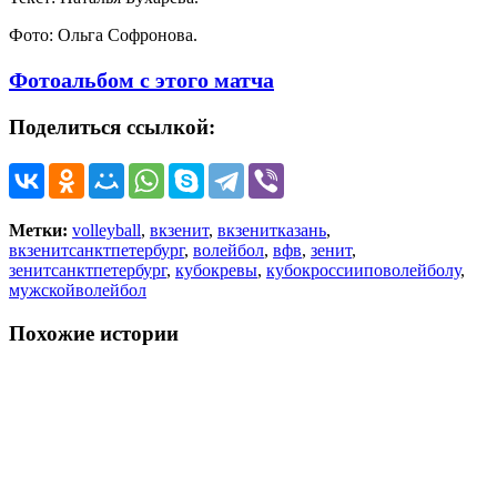
Фото: Ольга Софронова.
Фотоальбом с этого матча
Поделиться ссылкой:
Метки:
volleyball
,
вкзенит
,
вкзенитказань
,
вкзенитсанктпетербург
,
волейбол
,
вфв
,
зенит
,
зенитсанктпетербург
,
кубокревы
,
кубокроссииповолейболу
,
мужскойволейбол
Похожие истории