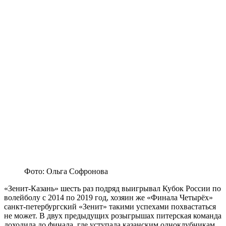
Фото: Ольга Софронова
«Зенит-Казань» шесть раз подряд выигрывал Кубок России по
волейболу с 2014 по 2019 год, хозяин же «Финала Четырёх»
санкт-петербургский «Зенит» такими успехами похвастаться
не может. В двух предыдущих розыгрышах питерская команда
доходила до финала, где уступала казанским одноклубникам.