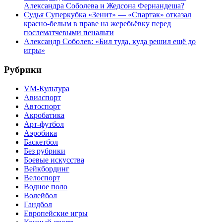
Александра Соболева и Жедсона Фернандеша?
Судья Суперкубка «Зенит» — «Спартак» отказал
красно-белым в праве на жеребьёвку перед
послематчевыми пенальти
Александр Соболев: «Бил туда, куда решил ещё до
игры»
Рубрики
VM-Культура
Авиаспорт
Автоспорт
Акробатика
Арт-футбол
Аэробика
Баскетбол
Без рубрики
Боевые искусства
Вейкбординг
Велоспорт
Водное поло
Волейбол
Гандбол
Европейские игры