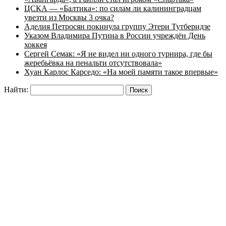
ЦСКА — «Балтика»: по силам ли калининградцам
увезти из Москвы 3 очка?
Аделия Петросян покинула группу Этери Тутберидзе
Указом Владимира Путина в России учреждён День
хоккея
Сергей Семак: «Я не видел ни одного турнира, где бы
жеребьёвка на пенальти отсутствовала»
Хуан Карлос Карседо: «На моей памяти такое впервые»
Найти: