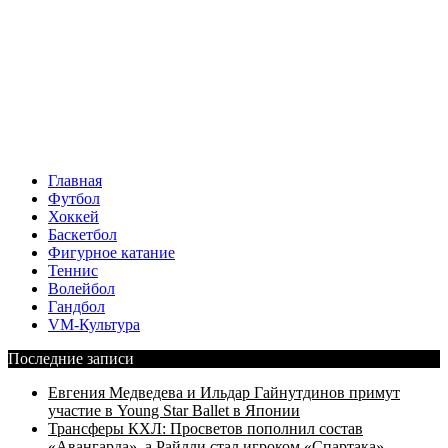
Главная
Футбол
Хоккей
Баскетбол
Фигурное катание
Теннис
Волейбол
Гандбол
VM-Культура
Последние записи
Евгения Медведева и Ильдар Гайнутдинов примут
участие в Young Star Ballet в Японии
Трансферы КХЛ: Просветов пополнил состав
«Авангарда», а Райлли стал игроком «Спартака»