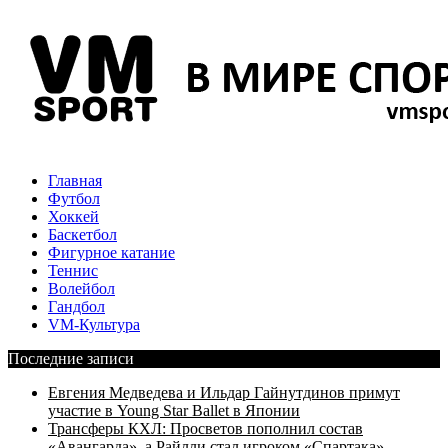
Главная
Футбол
Хоккей
Баскетбол
Фигурное катание
Теннис
Волейбол
Гандбол
VM-Культура
Последние записи
Евгения Медведева и Ильдар Гайнутдинов примут
участие в Young Star Ballet в Японии
Трансферы КХЛ: Просветов пополнил состав
«Авангарда», а Райлли стал игроком «Спартака»