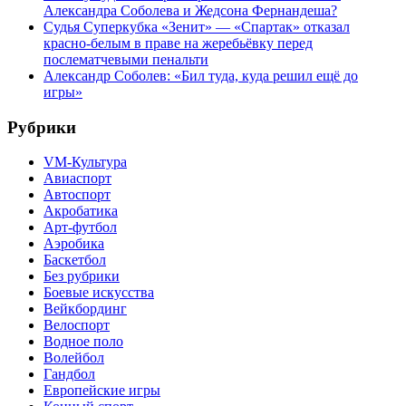
Александра Соболева и Жедсона Фернандеша?
Судья Суперкубка «Зенит» — «Спартак» отказал
красно-белым в праве на жеребьёвку перед
послематчевыми пенальти
Александр Соболев: «Бил туда, куда решил ещё до
игры»
Рубрики
VM-Культура
Авиаспорт
Автоспорт
Акробатика
Арт-футбол
Аэробика
Баскетбол
Без рубрики
Боевые искусства
Вейкбординг
Велоспорт
Водное поло
Волейбол
Гандбол
Европейские игры