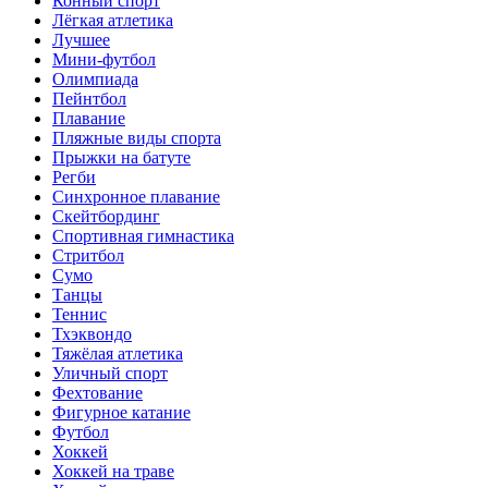
Конный спорт
Лёгкая атлетика
Лучшее
Мини-футбол
Олимпиада
Пейнтбол
Плавание
Пляжные виды спорта
Прыжки на батуте
Регби
Синхронное плавание
Скейтбординг
Спортивная гимнастика
Стритбол
Сумо
Танцы
Теннис
Тхэквондо
Тяжёлая атлетика
Уличный спорт
Фехтование
Фигурное катание
Футбол
Хоккей
Хоккей на траве