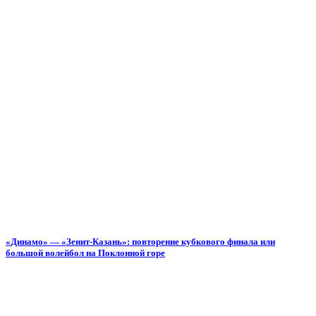
«Динамо» — «Зенит-Казань»: повторение кубкового финала или
большой волейбол на Поклонной горе