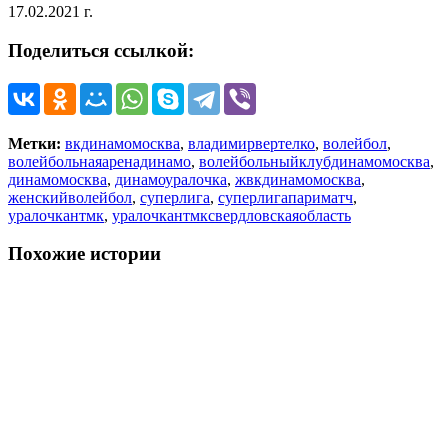
17.02.2021 г.
Поделиться ссылкой:
Метки:
вкдинамомосква
,
владимирвертелко
,
волейбол
,
волейбольнаяаренадинамо
,
волейбольныйклубдинамомосква
,
динамомосква
,
динамоуралочка
,
жвкдинамомосква
,
женскийволейбол
,
суперлига
,
суперлигапариматч
,
уралочкантмк
,
уралочкантмксвердловскаяобласть
Похожие истории