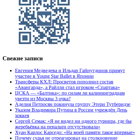
Свежие записи
Евгения Медведева и Ильдар Гайнутдинов примут
участие в Young Star Ballet в Японии
Трансферы КХЛ: Просветов пополнил состав
«Авангарда», а Райлли стал игроком «Спартака»
ЦСКА — «Балтика»: по силам ли калининградцам
увезти из Москвы 3 очка?
Аделия Петросян покинула группу Этери Тутберидзе
Указом Владимира Путина в России учреждён День
хоккея
Сергей Семак: «Я не видел ни одного турнира, где бы
жеребьёвка на пенальти отсутствовала»
Хуан Карлос Карседо: «На моей памяти такое впервые»
Почему судья не отреагировал на столкновение